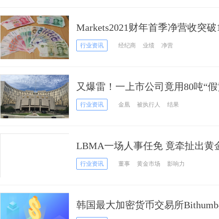
Markets2021财年首季净营收突破
行业资讯
经纪商
业绩
净营
又爆雷！一上市公司竟用80吨“假黄
信托公司被坑惨了
行业资讯
金凰
被执行人
结果
LBMA一场人事任免 竟牵扯出
行业资讯
董事
黄金市场
影响力
韩国最大加密货币交易所Bithu