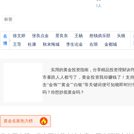
1人
标签
徐文婷
张良点金
景良东
王杨
抢钱俱乐部
头狼
名
博
王导
杜康
秋末悔城
李生论金
右琅
金都城
实用的黄金投资指南，分享精品投资理财诀
市暴跌人人都亏了，黄金投资我却赚钱了！支持
击“金饰”“黄金”“白银”等关键词便可知晓即时
吗？你想抄底黄金吗？
黄金名家热力榜