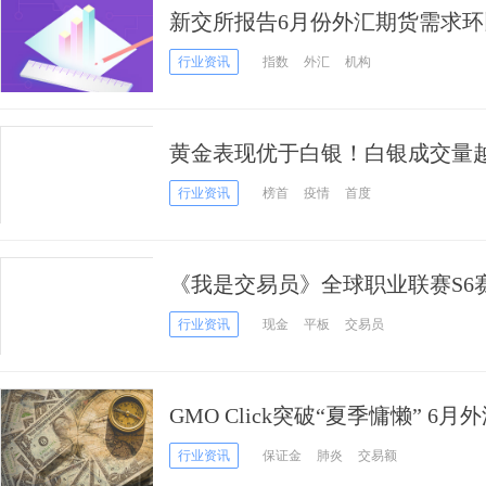
新交所报告6月份外汇期货需求环
行业资讯
指数
外汇
机构
黄金表现优于白银！白银成交量
交易所2020年第6期行情月报
行业资讯
榜首
疫情
首度
《我是交易员》全球职业联赛S6
1632个账户中诞生7大冠军！
行业资讯
现金
平板
交易员
GMO Click突破“夏季慵懒” 
行业资讯
保证金
肺炎
交易额