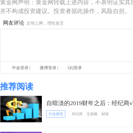
黄金网声明：黄金网转载上述内容，不表明证实其
并不构成投资建议。投资者据此操作，风险自担。
网友评论
文明上网，理性发言
|
|
中金登录
微博登录
QQ登录
推荐阅读
自暗淡的2019财年之后：经纪商vTr
年的破纪录表现
行业资讯
经纪商
交易额
财报