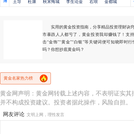
博
王导
杜康
秋末悔城
李生论金
右琅
金都城
实用的黄金投资指南，分享精品投资理财诀
市暴跌人人都亏了，黄金投资我却赚钱了！支持
击“金饰”“黄金”“白银”等关键词便可知晓即时
吗？你想抄底黄金吗？
黄金名家热力榜
黄金网声明：黄金网转载上述内容，不表明证实其
并不构成投资建议。投资者据此操作，风险自担。
网友评论
文明上网，理性发言