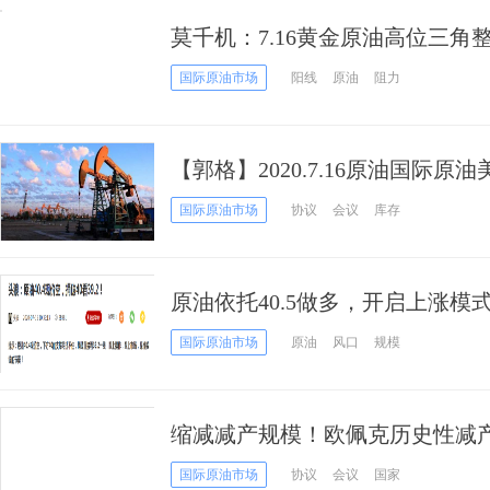
莫千机：7.16黄金原油高位三
油操作建议
国际原油市场
阳线
原油
阻力
【郭格】2020.7.16原油国际
略
国际原油市场
协议
会议
库存
原油依托40.5做多，开启上涨模
国际原油市场
原油
风口
规模
缩减减产规模！欧佩克历史性减
国际原油市场
协议
会议
国家