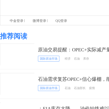
|
|
中金登录
微博登录
QQ登录
推荐阅读
原油交易提醒：OPEC+实际减产量
空40关口鏖战已久，警惕美国大
国际原油市场
经济
石油
库存
石油需求复苏OPEC+信心爆棚
油价反弹！
国际原油市场
石油
石油部长
疫情
：EIA库存大降 油价始终难以