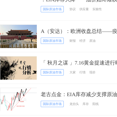
国际原油市场
协议
供应量
实验性
A（安达）：欧洲收盘总结——
苹果公司财报强劲、油价波动、
国际原油市场
财报
经济
原油
「 秋月之谋 」7.16黄金提速
国际原油市场
大家
行情
现价
老古点金：EIA库存减少支撑原
国际原油市场
龙抬头
库存
阳线