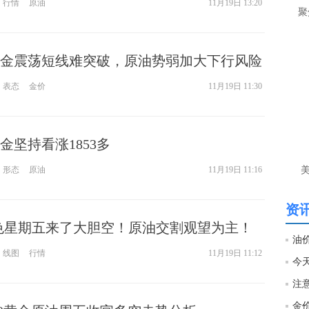
行情
原油
11月19日 13:20
让
聚
htt
金震荡短线难突破，原油势弱加大下行风险
匿
么
表态
金价
11月19日 11:30
徐
万
时
金坚持看涨1853多
经号
形态
原油
11月19日 11:16
匿
徐
资讯
色星期五来了大胆空！原油交割观望为主！
htt
线图
行情
11月19日 11:12
匿
徐