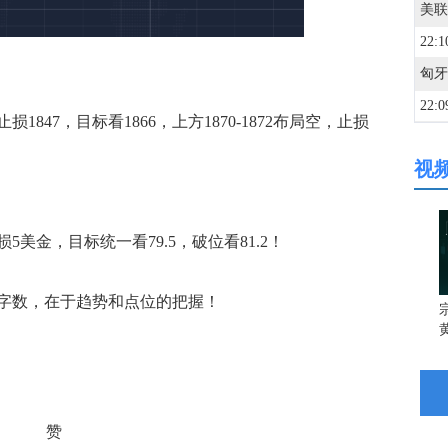
22:1
22:0
847，目标看1866，上方1870-1872布局空，止损
美联
视
22:0
22:0
5美金，目标统一看79.5，破位看81.2！
22:0
数，在于趋势和点位的把握！
宗
22:0
22:0
赞