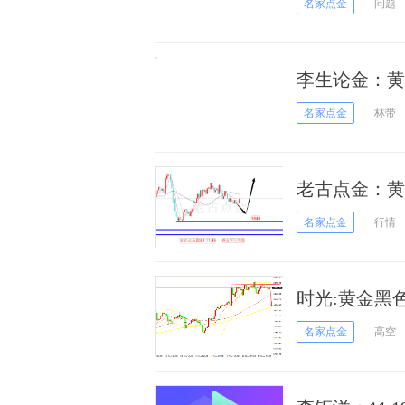
名家点金
问题
李生论金：黄
名家点金
林带
老古点金：黄
名家点金
行情
时光:黄金黑
名家点金
高空