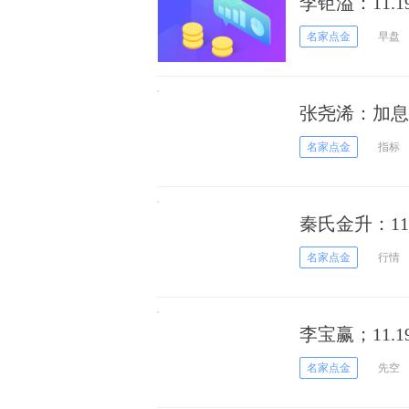
李钜溢：11
名家点金
早盘
张尧浠：加息
主
名家点金
指标
秦氏金升：1
议
名家点金
行情
李宝赢；11
作建议
名家点金
先空