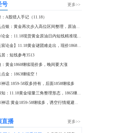
经号
阿联酋阿布扎比国家石油公司ADNOC：正在与相关部门采取措施，以保护员工、资产和运营，并尽可能满足客户需求。
更多>>
5:11
：A股猎人手记（11.18）
美元兑加元USD/CAD日内跌超0.50%，现报1.3941。
郑氏点银：黄金再次步入高位区间整理，原油扩大调整需求
4:56
向希论金：11.18现货黄金原油日内短线精准现价操作建议！
阿联酋阿布扎比国家石油公司ADNOC：本周在霍尔木兹海峡过境时三艘船只遭到袭击。
【云宸论金】11.18黄金谜团难走出，现价1868空再说，油
4:35
居：短线参考3513
意大利表示，将不接受西班牙在边境管控问题上的最后通牒。
狼：黄金1860继续现价多，晚间要大涨
4:25
点金：1863继续空！
阿联酋阿布扎比国家石油公司ADNOC：自冲突开始以来，公司的15艘船只遭到攻击。
神话:1859-58双多持有，后面1858继续多
4:03
高解知：11.18黄金缩量三角整理形态，1865继续高空；
白宫国家经济委员会主任哈塞特：盈亏平衡招聘率目前约为每月4万个就业岗位。
金市神话:黄金1859-58继续多，诱空行情规避一切空单
3:20
SpaceX(SPCX.O)涨逾5%，阿格斯研究上调其评级至买入。
演直播
更多>>
2:15