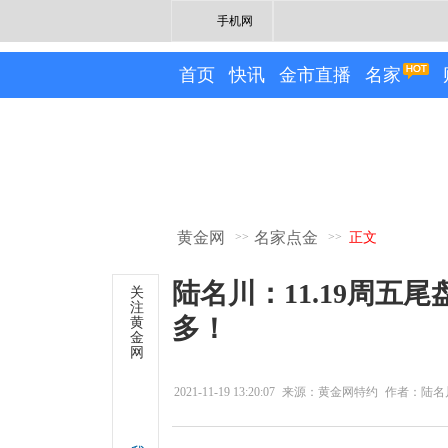
手机网
首页
快讯
金市直播
名家
黄金网
名家点金
>>
>>
正文
陆名川：11.19周五尾
关
注
多！
黄
金
网
2021-11-19 13:20:07
来源：黄金网特约
作者：陆名
专栏