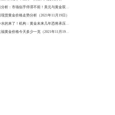
名网友-中金在线手机网：
二十美金的幅
决策分析：市场似乎停滞不前！美元与黄金双双承...
。70一50？。
现货黄金价格走势分析（2021年11月19日）
文婷：
带上止损博弈，实时指导， 关注老
经号主页：http://mp.cnfol.com/user/58676
泼冷水的来了！机构：黄金未来几年恐将承压下跌...
周大福黄金价格今天多少一克（2021年11月19日）
名网友-中金在线手机网：
老师好，金现在
样操作？
文婷：
70附近高空，50附近低多，最新策
和实时指导， 关注老师财经号主页：
p://mp.cnfol.com/user/58676