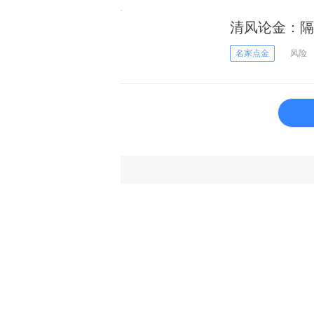
清风论金：隔
名家点金
风险