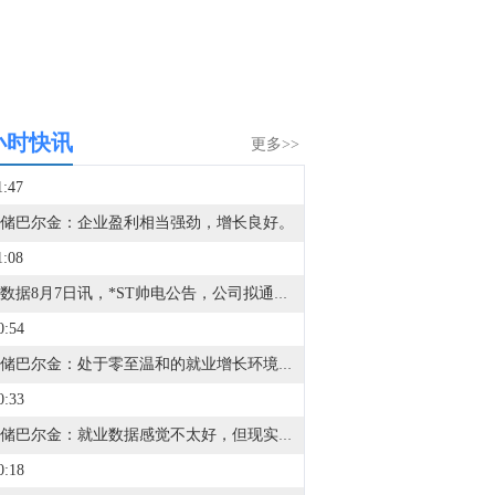
小时快讯
更多>>
1:47
储巴尔金：企业盈利相当强劲，增长良好。
1:08
金十数据8月7日讯，*ST帅电公告，公司拟通过支付现金方式购买李连强、斯应昌持有的杭州惠嘉信息科技有限公司100%股权，交易价格4.1亿元。标的公司主营智能电网设备、综合能源及电力工程、电网智慧服务，评估增值率363.82%。本次交易构成重大资产重组，不构成关联交易及重组上市。业绩承诺方承诺标的公司2026年度、2027年度、2028年度净利润分别不低于4300万元、5000万元、5700万元。
0:54
美联储巴尔金：处于零至温和的就业增长环境中。
0:33
美联储巴尔金：就业数据感觉不太好，但现实如此。
0:18