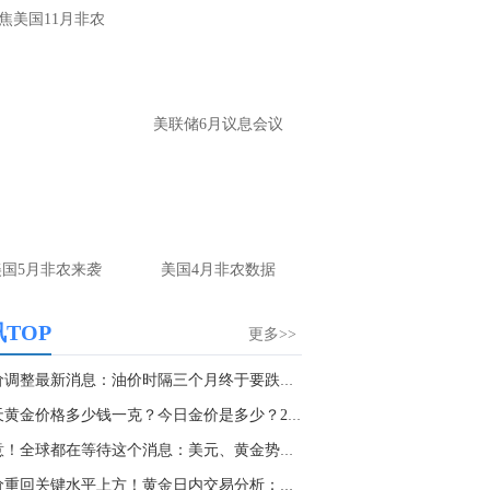
大家第一时间获取最新策略和实时指
焦美国11月非农
导， 关注老师财经号主页：
p://mp.cnfol.com/user/58676
名网友-中金在线手机网：
黄金多，看到什
美联储6月议息会议
位置呢？
文婷：
冲破75，看85-4400附近，行情瞬息
变，盘中机会转瞬即逝。 为了让大家第一
间获取最新策略和实时指导， 关注老师财
主页：http://mp.cnfol.com/user/58676
美国5月非农来袭
美国4月非农数据
名网友-中金在线手机网：
能回撤到30
文婷：
先看破了40会到30，最新策略和实
TOP
更多>>
时指导， 关注老师财经号主页：
p://mp.cnfol.com/user/58676
油价调整最新消息：油价时隔三个月终于要跌了 ...
今天黄金价格多少钱一克？今日金价是多少？2021...
名网友-中金在线手机网：
止损多少 老师
注意！全球都在等待这个消息：美元、黄金势将迎...
文婷：
7美金
金价重回关键水平上方！黄金日内交易分析：金价...