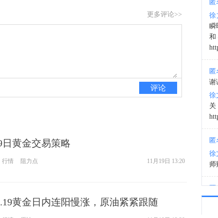
匿
更多评论>>
徐
22:0
瞬
和
htt
匿
谢
评论
徐
htt
匿
19日黄金交易策略
徐
行情
阻力点
11月19日 13:20
师财
匿
以
1.19黄金日内连阳慢涨，原油紧紧跟随
徐