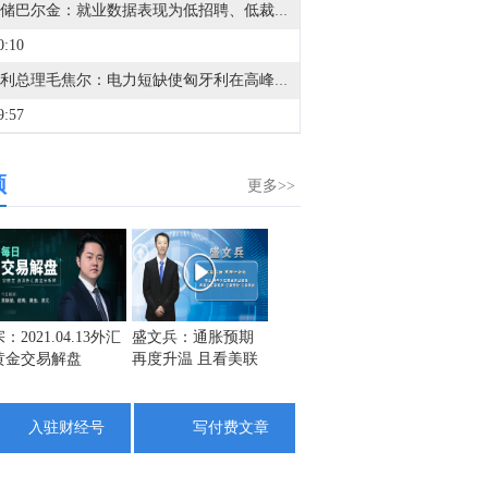
美联储巴尔金：就业数据表现为低招聘、低裁员状态。
0:10
匈牙利总理毛焦尔：电力短缺使匈牙利在高峰期损失了60-70亿福林。
9:57
储巴尔金：就业市场处于弱平衡状态。
频
8:24
更多>>
白宫国家经济委员会主任哈塞特：特朗普和沃什时时刻刻谈论经济问题。
7:44
白宫国家经济委员会主任哈塞特：我相信美国总统特朗普不会给美联储主席沃什关于利率的建议。
7:13
：2021.04.13外汇
盛文兵：通胀预期
栾雪：4月13日黄金
金市黑
黄金交易解盘
再度升温 且看美联
外汇上证解盘
1742
阿联酋阿布扎比国家石油公司ADNOC：必须尊重和保护国际水道的航行自由以及商业航运的安全畅通。
储如何应对
1725
7:05
1708
入驻财经号
写付费文章
阿联酋阿布扎比国家石油公司ADNOC：船只在霍尔木兹海峡受到的这些袭击导致1名船员遇难，20人受伤。
6:44