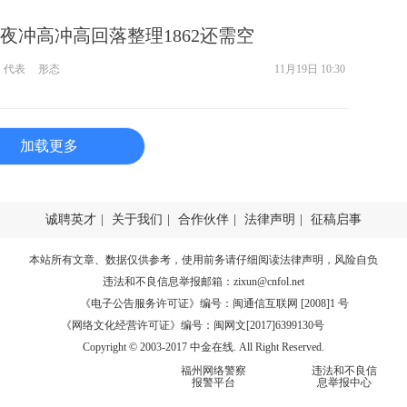
夜冲高冲高回落整理1862还需空
代表
形态
11月19日 10:30
加载更多
诚聘英才
|
关于我们
|
合作伙伴
|
法律声明
|
征稿启事
本站所有文章、数据仅供参考，使用前务请仔细阅读
法律声明
，风险自负
违法和不良信息举报邮箱：
zixun@cnfol.net
《电子公告服务许可证》编号：闽通信互联网 [2008]1 号
《网络文化经营许可证》编号：闽网文[2017]6399130号
Copyright © 2003-2017 中金在线. All Right Reserved.
福州网络警察
违法和不良信
报警平台
息举报中心