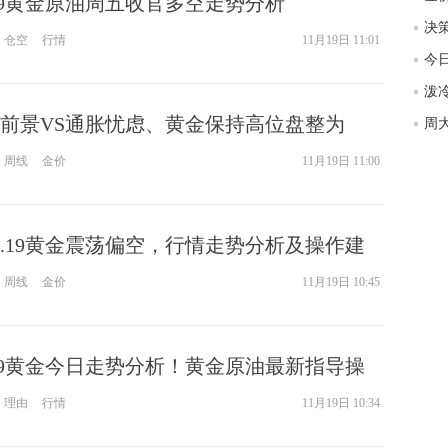
.19黄金原油周五收官多空走势分析
匿
度
仓空
行情
11月19日 11:01
今日
徐
师财
前景VS通胀忧虑、黄金保持高位盘整为
匿
怎
周线
金价
11月19日 11:00
徐
略
htt
1.19黄金震荡偏空，行情走势分析及操作建
周线
金价
11月19日 10:45
.19黄金今日走势分析！黄金原油最新指导操
理由
行情
11月19日 10:34