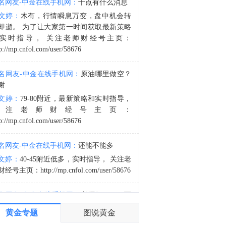
名网友-中金在线手机网：
十点有什么消息
金十图示：2026年08月07日（周五）全球股市指数-美洲市场（盘初）
文婷：
木有，行情瞬息万变，盘中机会转
1:50
即逝。 为了让大家第一时间获取最新策略
金十数据8月7日讯，据环球邮报报道，随着美国威胁实施新一轮关税前谈判日益白热化，加拿大和美国正在商讨一项潜在协议：渥太华将同意满足特朗普政府提出的一系列贸易要求，以换取部分行业关税的减免。据三位熟悉谈判情况的行业消息人士透露，双方已就多项提议进行了深入讨论，并交换了书面谈判立场，但目前尚未达成协议。目前讨论方案的核心是一项“交换”：加拿大将在一系列美国认为是双边贸易主要矛盾的问题上作出让步，包括取消针对美国商品（如汽车）的报复性关税；恢复美国酒类产品进入加拿大市场；取消各省政府采购限制；以及接受华盛顿对于乳制品配额分配方式的解释。其中一名消息人士表示，美国方面列出了一份优先事项清单，大约包含10项希望加拿大解决的问题。作为交换，美国将降低针对钢铁和铝产品征收的行业关税，即所谓的“232条款”。加拿大方面还希望美国降低汽车和林产品关税。不过消息人士称，美国预计不会完全取消232条款的关税，而谈判的关键部分围绕着将保留的关税水平展开。
实时指导， 关注老师财经号主页：
p://mp.cnfol.com/user/58676
名网友-中金在线手机网：
原油哪里做空？
谢
文婷：
79-80附近，最新策略和实时指导，
关注老师财经号主页：
p://mp.cnfol.com/user/58676
名网友-中金在线手机网：
还能不能多
文婷：
40-45附近低多，实时指导， 关注老
经号主页：http://mp.cnfol.com/user/58676
名网友-中金在线手机网：
老师好，4345可
多吗？
黄金专题
图说黄金
文婷：
40-45附近多，带上止损博弈，为了