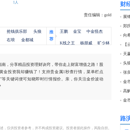
1人
财
22:0
责任编辑：gold
展锋
22:0
杨
抢钱俱乐部
头狼
王鹏
金宝
中金怪杰
推
荐
金
右琅
金都城
K线之王
杨朋威
旷少林
22:0
天赢
头
指南，分享精品投资理财诀窍，带你走上财富增值之路！股
22:0
黄金投资我却赚钱了！支持贵金属1秒查行情，菜单栏点
张良
白银”等关键词便可知晓即时行情报价。亲，你关注金价波动
金市
？
22:0
22:0
路
22:0
述，仅供投资者参考，并不构成投资建议。投资者据此操作，风险自担。