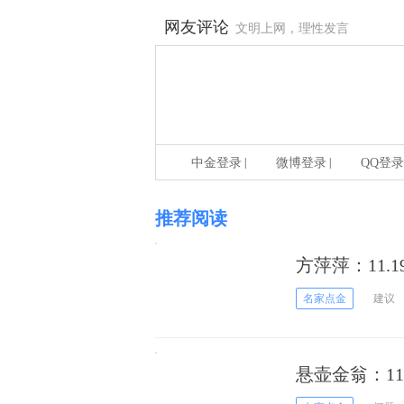
网友评论
文明上网，理性发言
|
|
中金登录
微博登录
QQ登录
推荐阅读
方萍萍：11.
名家点金
建议
悬壶金翁：1