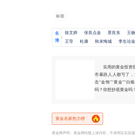
标签
徐文婷
张良点金
景良东
王
名
博
王导
杜康
秋末悔城
李生论
实用的黄金投资
市暴跌人人都亏了，
击“金饰”“黄金”“
吗？你想抄底黄金吗
黄金名家热力榜
黄金网声明：黄金网转载上述内容，不表明证实其描