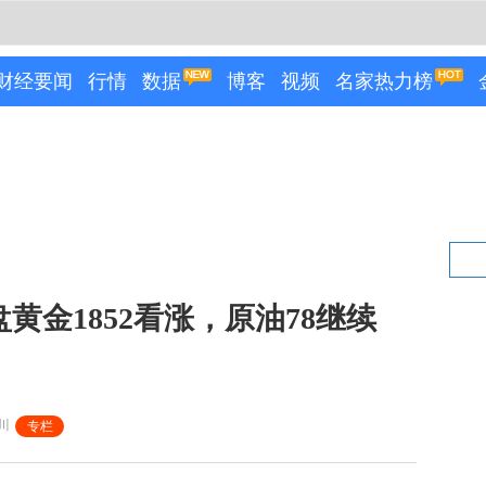
财经要闻
行情
数据
博客
视频
名家热力榜
盘黄金1852看涨，原油78继续
川
专栏