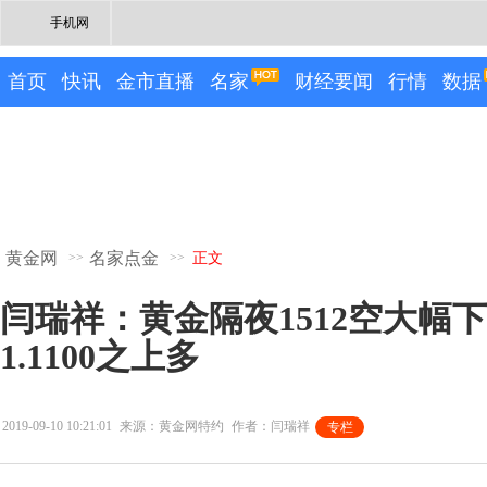
手机网
首页
快讯
金市直播
名家
财经要闻
行情
数据
黄金网
名家点金
>>
>>
正文
闫瑞祥：黄金隔夜1512空大幅
1.1100之上多
2019-09-10 10:21:01
来源：黄金网特约
作者：闫瑞祥
专栏