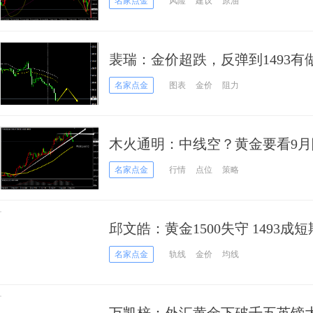
名家点金
风险
建议
原油
裴瑞：金价超跌，反弹到1493有
名家点金
图表
金价
阻力
木火通明：中线空？黄金要看9
名家点金
行情
点位
策略
邱文皓：黄金1500失守 1493成
名家点金
轨线
金价
均线