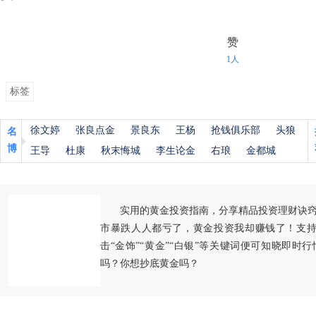
赞
1人
标签
徐文婷
张良点金
景良东
王杨
抢钱俱乐部
头狼
名
博
王导
杜康
秋末悔城
李生论金
右琅
金都城
实用的黄金投资指南，分享精品投资理财诀
市暴跌人人都亏了，黄金投资我却赚钱了！支持
击“金饰”“黄金”“白银”等关键词便可知晓即时
吗？你想抄底黄金吗？