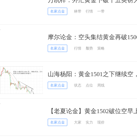
万凯梓：外汇黄金下破千五英镑大
套
名家点金
林带
行情
一带
摩尔论金：空头集结黄金再破150
名家点金
行情
颓势
策略
山海杨阳：黄金1501之下继续
名家点金
状态
点位
周线
【老夏论金】黄金1502破位空早
看跌！原油继续看涨！
名家点金
大家
实力
现价