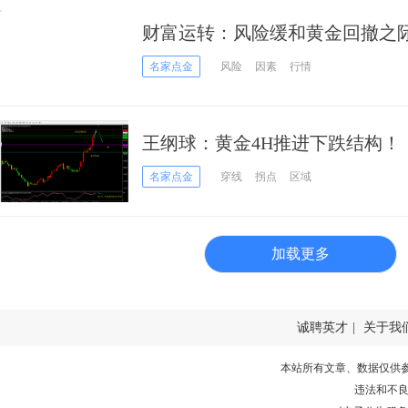
财富运转：风险缓和黄金回撤之
名家点金
风险
因素
行情
王纲球：黄金4H推进下跌结构！
名家点金
穿线
拐点
区域
加载更多
诚聘英才
|
关于我
本站所有文章、数据仅供
违法和不