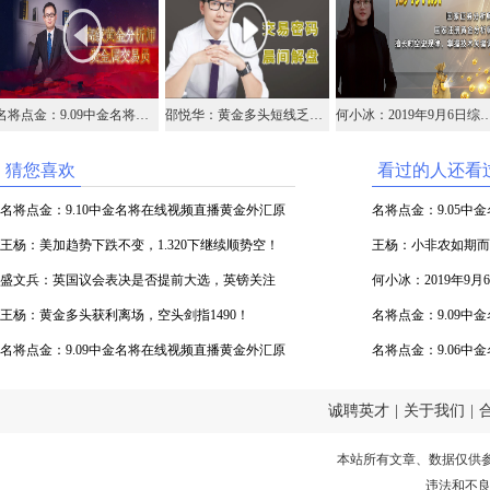
名将点金：9.09中金名将在线视频直播黄金外汇原油
邵悦华：黄金多头短线乏力 适当关注空头机会
何小冰：2019年9月6日综合实战运用黄
猜您喜欢
看过的人还看
名将点金：9.10中金名将在线视频直播黄金外汇原
名将点金：9.05
油
王杨：美加趋势下跌不变，1.320下继续顺势空！
油
王杨：小非农如期而
盛文兵：英国议会表决是否提前大选，英镑关注
何小冰：2019年9
1.2250区域支撑
王杨：黄金多头获利离场，空头剑指1490！
镑美
名将点金：9.09
名将点金：9.09中金名将在线视频直播黄金外汇原
油
名将点金：9.06
油
油
诚聘英才
|
关于我们
|
本站所有文章、数据仅供
违法和不