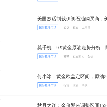
美国放话制裁伊朗石油购买商，
国际原油市场
协议
石油
上周日
莫千机：9.9黄金原油走势分析
态，阿美换帅支撑油价
国际原油市场
林带
石油部长
金价
何小冰：黄金欧盘定区间，原油56.8
国际原油市场
行情
原油
均线
秋月之谋：金价迎来调整区间1520