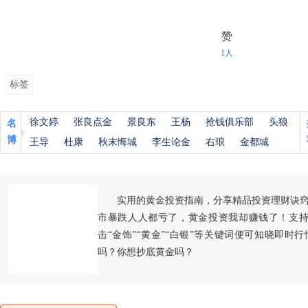
赞
1人
标签
徐文婷
张良点金
景良东
王杨
抢钱俱乐部
头狼
名
博
王导
杜康
秋末悔城
李生论金
右琅
金都城
实用的黄金投资指南，分享精品投资理财诀
市暴跌人人都亏了，黄金投资我却赚钱了！支持
击“金饰”“黄金”“白银”等关键词便可知晓即时
吗？你想抄底黄金吗？