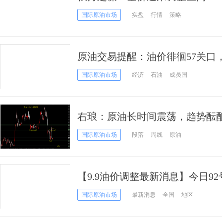
国际原油市场
实盘
行情
策略
原油交易提醒：油价徘徊57关口
行隐患尚存
国际原油市场
经济
石油
成员国
右琅：原油长时间震荡，趋势酝
国际原油市场
段落
周线
原油
【9.9油价调整最新消息】今日9
升？
国际原油市场
最新消息
全国
地区