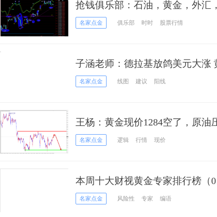
抢钱俱乐部：石油，黄金，外汇
名家点金
俱乐部
时时
股票行情
子涵老师：德拉基放鸽美元大涨 
升
名家点金
线图
建议
阳线
王杨：黄金现价1284空了，原
名家点金
逻辑
行情
现价
本周十大财视黄金专家排行榜（01
名家点金
风险性
专家
编语