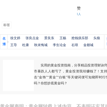
赞
1人
标签
徐文婷
张良点金
景良东
王杨
抢钱俱乐部
头狼
名
博
王导
杜康
秋末悔城
李生论金
右琅
金都城
实用的黄金投资指南，分享精品投资理财诀
市暴跌人人都亏了，黄金投资我却赚钱了！支持
击“金饰”“黄金”“白银”等关键词便可知晓即时
吗？你想抄底黄金吗？
黄金网声明：黄金网转载上述内容，不表明证实其