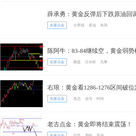
薛承勇：黄金反弹后下跌原油回
名家点金
分界线
原油
布局
陈阿牛：83-84继续空，黄金弱
名家点金
横盘
分水岭
凡事
右琅：黄金看1286-1276区间破
名家点金
形态
信号
时间
老古点金：黄金即将结束震荡！
名家点金
结盘
周线
原油