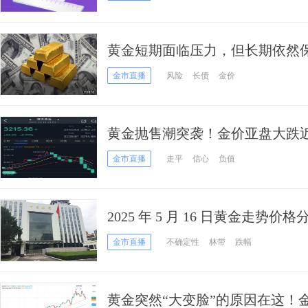
黄金短期面临压力，但长期依然
金市直播
风险
长债
金价
黄金抛售潮突袭！金价亚盘大跌近25美
析师金价技术前景分析
金市直播
走平
信心
负值
2025 年 5 月 16 日黄金走势价格分
金市直播
不确定性
林带
跌幅
黄金突然“大变脸”的原因在这！金