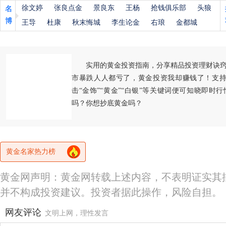
徐文婷
张良点金
景良东
王杨
抢钱俱乐部
头狼
名
博
王导
杜康
秋末悔城
李生论金
右琅
金都城
实用的黄金投资指南，分享精品投资理财诀
市暴跌人人都亏了，黄金投资我却赚钱了！支持
击“金饰”“黄金”“白银”等关键词便可知晓即时
吗？你想抄底黄金吗？
黄金名家热力榜
黄金网声明：黄金网转载上述内容，不表明证实其
并不构成投资建议。投资者据此操作，风险自担。
网友评论
文明上网，理性发言