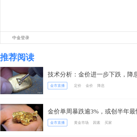
中金登录
推荐阅读
技术分析：金价进一步下跌，降
金市直播
定价
金价
降息
金价单周暴跌逾3%，或创半年
吗？
金市直播
黄金市场
因素
买家