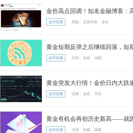
金价高点回调！知名金融博客：高
关键信号……
金市直播
风险
交易价格
金价
黄金短期反弹之后继续回落，短
稳
金市直播
行情
金价
动能
黄金突发大行情！金价日内大跌逾
得“恐怖”跌幅
金市直播
买家
金价
月份
黄金有机会再创历史新高——就
金市直播
关系
制裁
国家