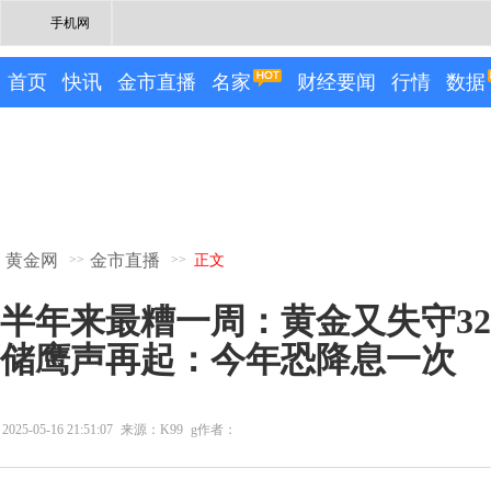
手机网
首页
快讯
金市直播
名家
财经要闻
行情
数据
黄金网
金市直播
>>
>>
正文
半年来最糟一周：黄金又失守32
储鹰声再起：今年恐降息一次
2025-05-16 21:51:07
来源：K99
g作者：