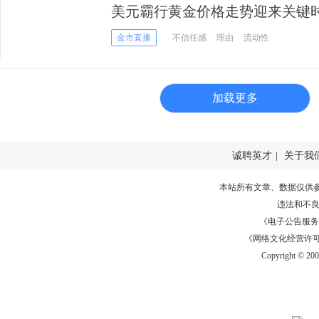
美元霸行黄金价格走势迎来关键
为何投资黄金！
金市直播
不信任感
理由
流动性
加载更多
诚聘英才
|
关于我
本站所有文章、数据仅供
违法和不
《电子公告服务许可证
《网络文化经营许可证》
Copyright © 20