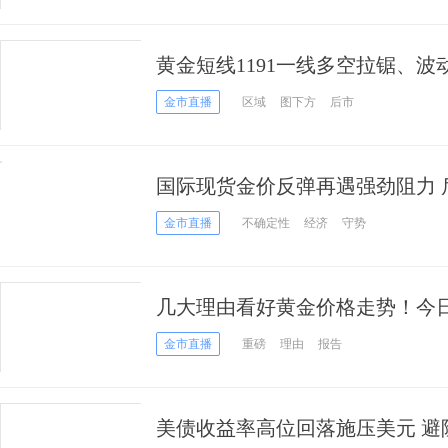
黄金短线1191一线多空拉锯、波
金市直播
区域
图下方
后市
国际现货金价反弹再遇强劲阻力 
位！
金市直播
不确定性
经济
守势
几大理由看好黄金价格走势！今
重磅数据！
金市直播
重磅
理由
报告
美债收益率高位回落施压美元 避