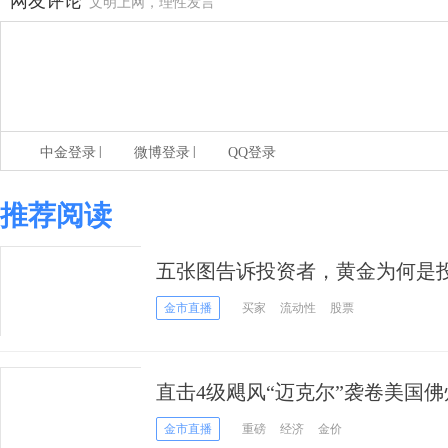
网友评论
文明上网，理性发言
|
|
中金登录
微博登录
QQ登录
推荐阅读
五张图告诉投资者，黄金为何是
金市直播
买家
流动性
股票
直击4级飓风“迈克尔”袭卷美国佛
一“大礼物”！
金市直播
重磅
经济
金价