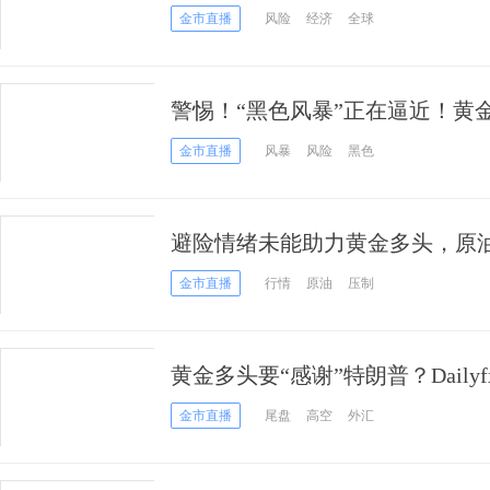
金市直播
风险
经济
全球
警惕！“黑色风暴”正在逼近！黄
险
金市直播
风暴
风险
黑色
避险情绪未能助力黄金多头，原
金市直播
行情
原油
压制
黄金多头要“感谢”特朗普？Dail
金市直播
尾盘
高空
外汇