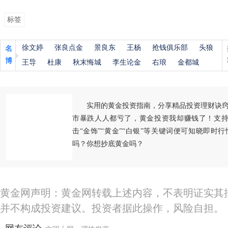
标签
徐文婷
张良点金
景良东
王杨
抢钱俱乐部
头狼
名
博
王导
杜康
秋末悔城
李生论金
右琅
金都城
实用的黄金投资指南，分享精品投资理财诀
市暴跌人人都亏了，黄金投资我却赚钱了！支持
击“金饰”“黄金”“白银”等关键词便可知晓即时
吗？你想抄底黄金吗？
黄金网声明：黄金网转载上述内容，不表明证实其
并不构成投资建议。投资者据此操作，风险自担。