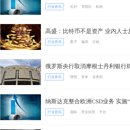
变更
行业资讯
杠杆
管辖区
机构
高盛：比特币不是资产 业内人士
行业资讯
数字
骗局
文稿
俄罗斯央行取消摩根士丹利银行牌
开展业务
行业资讯
牌照
资本
业务部
纳斯达克整合欧洲CSD业务 实施
重大升级”
行业资讯
国际
营业执照
平台