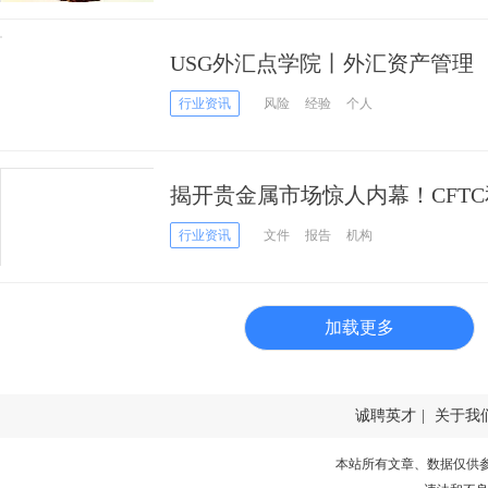
USG外汇点学院丨外汇资产管理
行业资讯
风险
经验
个人
揭开贵金属市场惊人内幕！CFT
等监管正在调查这两家大投行！
行业资讯
文件
报告
机构
加载更多
诚聘英才
|
关于我
本站所有文章、数据仅供