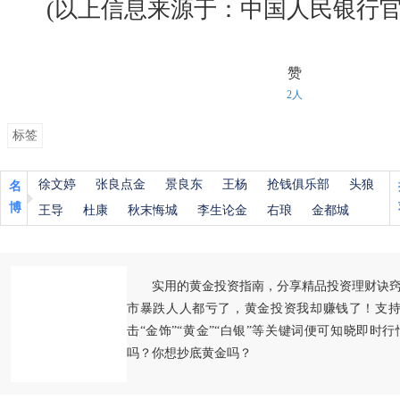
(以上信息来源于：中国人民银行官
赞
2人
标签
徐文婷
张良点金
景良东
王杨
抢钱俱乐部
头狼
名
博
王导
杜康
秋末悔城
李生论金
右琅
金都城
实用的黄金投资指南，分享精品投资理财诀
市暴跌人人都亏了，黄金投资我却赚钱了！支持
击“金饰”“黄金”“白银”等关键词便可知晓即时
吗？你想抄底黄金吗？