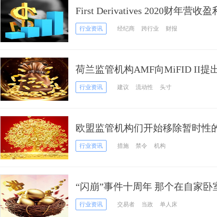
First Derivatives 2020财年营
行业资讯
经纪商
跨行业
财报
荷兰监管机构AMF向MiFID II
行业资讯
建议
流动性
头寸
欧盟监管机构们开始移除暂时性
行业资讯
措施
禁令
机构
“闪崩”事件十周年 那个在自家
何撼动全球股市的？
行业资讯
交易者
当政
单人床