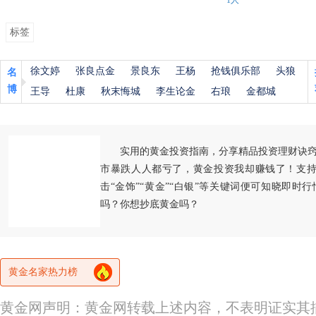
1人
标签
徐文婷
张良点金
景良东
王杨
抢钱俱乐部
头狼
名
博
王导
杜康
秋末悔城
李生论金
右琅
金都城
实用的黄金投资指南，分享精品投资理财诀
市暴跌人人都亏了，黄金投资我却赚钱了！支持
击“金饰”“黄金”“白银”等关键词便可知晓即时
吗？你想抄底黄金吗？
黄金名家热力榜
黄金网声明：黄金网转载上述内容，不表明证实其