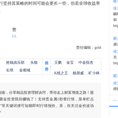
匿
行坚持其策略的时间可能会更长一些，但若全球收益率
徐
。
12:0
瞬
和
htt
赞
2人
匿
谢
责任编辑：gold
徐
杨
抢钱俱乐部
头狼
王鹏
金宝
中金怪杰
推
htt
荐
金
右琅
金都城
K线之王
杨朋威
旷少林
匿
徐
师财
指南，分享精品投资理财诀窍，带你走上财富增值之路！股
黄金投资我却赚钱了！支持贵金属1秒查行情，菜单栏点
匿
白银”等关键词便可知晓即时行情报价。亲，你关注金价波动
以
？
徐