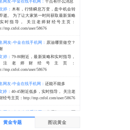
名网友-中金在线手机网：
十点有什么消息
金十数据8月8日讯，据美国方面7日消息披露，美国太空探索技术公司（SpaceX）创始人马斯克明确拒绝允许乌克兰军方利用SpaceX旗下卫星互联网系统“星链”打击俄罗斯境内目标。美国方面援引乌前国防部长费多罗夫两名“身边人”消息称，费多罗夫此前一直在推动利用“星链”打击俄罗斯境内目标，曾尝试通过私下渠道与马斯克接触，但遭到后者拒绝。“截至目前，（马斯克）没有作出同意的决定。”消息称，马斯克之所以拒绝乌方用“星链”对俄进行纵深打击，是担心危机进一步升级。（央视新闻）
文婷：
木有，行情瞬息万变，盘中机会转
2:18
即逝。 为了让大家第一时间获取最新策略
禁令让铜价飞涨，但效果可能被夸大了！当刚果（金）和印尼释放同一个信号，我们该如何避免重蹈覆撤？这篇从刚果禁令看铜钴生死局，带你看清假断供与真洗盘的极限博弈！
实时指导， 关注老师财经号主页：
p://mp.cnfol.com/user/58676
名网友-中金在线手机网：
原油哪里做空？
谢
文婷：
79-80附近，最新策略和实时指导，
关注老师财经号主页：
p://mp.cnfol.com/user/58676
名网友-中金在线手机网：
还能不能多
文婷：
40-45附近低多，实时指导， 关注老
经号主页：http://mp.cnfol.com/user/58676
名网友-中金在线手机网：
老师好，4345可
多吗？
黄金专题
图说黄金
文婷：
40-45附近多，带上止损博弈，为了