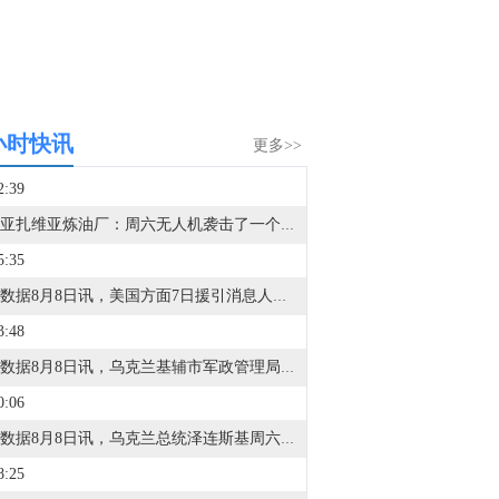
小时快讯
更多>>
2:39
利比亚扎维亚炼油厂：周六无人机袭击了一个未处理的石脑油罐，导致泄漏，目前情况已得到控制。
5:35
金十数据8月8日讯，美国方面7日援引消息人士的话称，美军参谋长联席会议主席丹·凯恩在寻找摆脱伊朗战事的途径。消息称，三位知情人士透露，过去几周，美军参谋长联席会议主席丹·凯恩私下向特朗普的其他高级顾问明确表示，美国需要找到一条摆脱伊朗战事的途径，因为摆在桌面上的军事选项可能会适得其反，而且仅靠空中力量不太可能实现特朗普的目标。消息人士透露，丹·凯恩曾与其他政府要员，包括副总统万斯、国务卿鲁比奥和中央情报局局长拉特克利夫讨论过升级冲突的军事选项，并提出了寻求结束战事的途径。丹·凯恩最近还与几位理念相近的特朗普顾问私下会面，确保他们在与总统会晤前达成共识。此外，消息还提到，丹·凯恩在近期与特朗普的会晤中，对美国日益减少的军火储备表示担忧，双方还讨论了升级冲突的潜在选项。（央视新闻）
3:48
金十数据8月8日讯，乌克兰基辅市军政管理局8日通报称，当天凌晨基辅市遭俄军袭击，截至当地时间5时45分，袭击已造成4人受伤，基辅市两个地区发生火灾，相关部门正在开展救援工作。此外，乌克兰基辅州军政管理局通报称，当天基辅州遭俄军无人机袭击，截至目前已造成3人死亡，另有3人受伤。目前俄罗斯方面对此暂无回应。（央视新闻）
0:06
金十数据8月8日讯，乌克兰总统泽连斯基周六对塞尔维亚进行了具有里程碑意义的首次访问。塞尔维亚总统武契奇多年来一直是俄罗斯总统普京的盟友，但在2022年俄乌冲突后，两国关系恶化。尽管塞尔维亚未加入针对莫斯科的制裁，但已谴责发动战争，并削弱了俄罗斯在该国的经济影响力。与此同时，俄罗斯则指责塞尔维亚背叛俄罗斯，协助乌克兰武装。
8:25