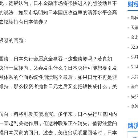
此，德银认为，日本金融市场将很快进入剧烈波动且不
财
的说法，如果市场明知日本国债收益率的清算水平会高
12:4
去继续持有日本债券？
天
12:4
极恐的问题：
32
12:3
头
债，日本央行会愿意全盘吞下这些债券吗？若真如
央行一旦转向，又会发生什么？日本央行可能想要引发
12:3
融体系的全面系统性崩溃呢？最后，如果日元不再是避
维持，那么投资者抛售日元之后又会把钱换成什么，美
金市
12:2
头
12:1
向，料将引发美债地震。多年来，日本央行压低国内
文件
一直起到关键作用，但这种联系正在消失。值得注意的
路
12:1
模日本买家的回归。过去，美债出现明显回落时，日本