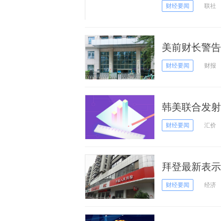
财经要闻
联社
美前财长警告
远了
财经要闻
财报
韩美联合发射
20美元
财经要闻
汇价
拜登最新表示
务
财经要闻
经济