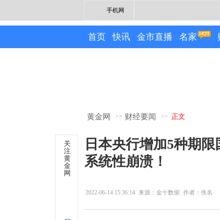
手机网
首页
快讯
金市直播
名家
黄金网
财经要闻
>>
>>
正文
日本央行增加5种期限
关
注
系统性崩溃！
黄
金
网
2022-06-14 15:36:14
来源：金十数据
作者：佚名