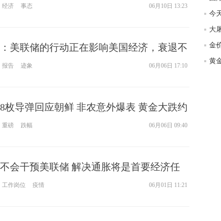
经济
事态
06月10日 13:23
匿
度
徐
师财
：美联储的行动正在影响美国经济，衰退不
报告
迹象
06月06日 17:10
匿
怎
徐
略
8枚导弹回应朝鲜 非农意外爆表 黄金大跌约
htt
重磅
跌幅
06月06日 09:40
不会干预美联储 解决通胀将是首要经济任
工作岗位
疫情
06月01日 11:21