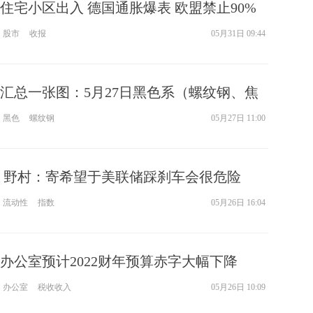
住宅小区出入 德国通胀爆表 欧盟禁止90%
股市
收报
05月31日 09:44
汇总一张图：5月27日黑色系（螺纹钢、焦
矿石、动力煤等）
黑色
螺纹钢
05月27日 11:00
 野村：寄希望于美联储踩刹车会很危险
流动性
指数
05月26日 16:04
办公室预计2022财年预算赤字大幅下降
办公室
税收收入
05月26日 10:09