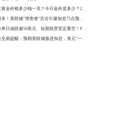
名网友-中金在线手机网：
二十美金的幅
今天黄金价格多少钱一克？今日金价是多少？2022...
。70一50？。
大屠杀！美联储“泄密者”言论引爆加息75点预期...
文婷：
带上止损博弈，实时指导， 关注老
经号主页：http://mp.cnfol.com/user/58676
金价单日崩跌逾50美元、短期前景坚定看空！FXSt...
黄金交易提醒：预期美联储激进加息，美元“一飞...
名网友-中金在线手机网：
老师好，金现在
样操作？
文婷：
70附近高空，50附近低多，最新策
和实时指导， 关注老师财经号主页：
p://mp.cnfol.com/user/58676