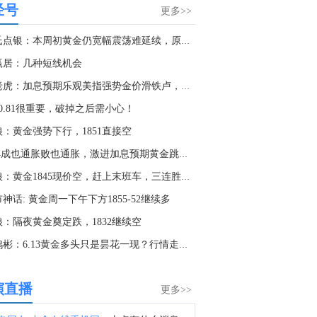
经号
中国地震台网正式测定：8月8日12时50分在美国阿拉斯加州发生5.2级地震，震源深度10千米。
更多>>
3:53
郑氏点银：本周初黄金仍宽幅震荡难延续，原油依然尝试多
中国地震台网正式测定：8月8日12时21分，在四川宜宾市珙县发生3.4级地震，震源深度9公里。
赢居：几种短线机会
2:23
金老虎：加息预期乐观美指强势金价滑铁卢，油价强势拜登很无...
金十数据8月8日讯，澳大利亚西澳黑德兰港（Port Hedland）必和必拓码头工人已开始举行24小时罢工。工人承诺，将于8月8日至9日停止装船散货船，罢工于西澳时间周六上午5时30分（同北京时间）开始。目前尚不清楚此次罢工对货物运输将产生何种影响。据必和必拓称，该港口约1200名员工中仅有约200人是工会成员，具备参与行动资格；此外，该港口7台运营中的装船机中有两台为全自动设备，预计不会受到此次行动影响。不过，任何中断都可能波及全球铁矿石市场。该码头是全球最大的铁矿石出口港口之一，每年处理约5亿吨铁矿石。交易员们正密切关注争议是否会演变为长期僵局，从而对资金外流产生实质性影响。
10.81很重要，破掉之后需小心！
2:07
狼：黄金强势下行，1851直接空
金十数据8月8日讯，据灯塔专业版，截至8月8日，2026年8月总票房（含预售）突破15亿，《蜘蛛侠：崭新之日》《八仙！》《功夫女足》《年会不能停！2》《痴迷》暂列8月票房榜前五。
6.14成也通胀败也通胀，激进加息预期黄金跳水；原油稳步上涨
1:11
头狼：黄金1845现价空，赶上末班车，三连胜收割
俄行动指挥部：伊利斯基炼油厂因无人机残骸坠落起火。（俄新社）
神话: 黄金周一下午下方1855-52继续多
4:46
狼：隔夜黄金奠定跌，1832继续空
金十数据8月8日讯，从福建海事局了解到，为了防御台风“白海豚”，截至8日12时，福建沿海共有40条客渡运航线停运，76艘客渡船停航。福建沿海全部115个水上施工作业项目停工，撤离290艘施工作业船舶。（央视新闻）
李鸿彬：6.13黄金多头只是昙花一现？行情走势分析及策略
3:40
显示，赛富时将在旧金山总部裁员74人。
演直播
更多>>
3:16