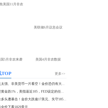
大家第一时间获取最新策略和实时指
焦美国11月非农
导， 关注老师财经号主页：
p://mp.cnfol.com/user/58676
名网友-中金在线手机网：
黄金多，看到什
美联储6月议息会议
位置呢？
文婷：
冲破75，看85-4400附近，行情瞬息
变，盘中机会转瞬即逝。 为了让大家第一
间获取最新策略和实时指导， 关注老师财
主页：http://mp.cnfol.com/user/58676
美国5月非农来袭
美国4月非农数据
名网友-中金在线手机网：
能回撤到30
文婷：
先看破了40会到30，最新策略和实
TOP
更多>>
时指导， 关注老师财经号主页：
p://mp.cnfol.com/user/58676
美元太强、非美货币一片看空！金价恐仍有大涨空...
现货黄金跌1%，美指逼近105，FED设定的任务几乎...
名网友-中金在线手机网：
止损多少 老师
黄金多头遭暴击！金价大跌逾17美元、失守1855 ...
文婷：
7美金
金价下看1829美元