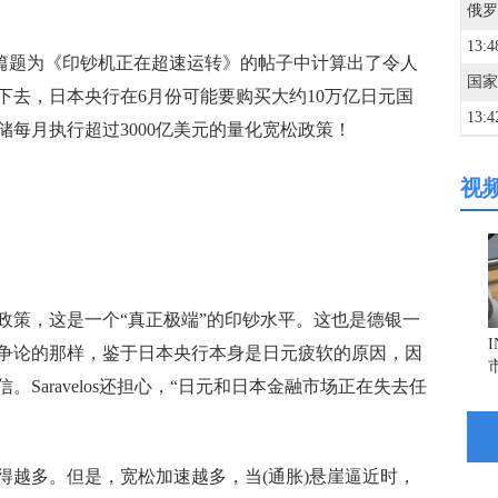
13:4
os在一篇题为《印钞机正在超速运转》的帖子中计算出了令人
下去，日本央行在6月份可能要购买大约10万亿日元国
13:4
每月执行超过3000亿美元的量化宽松政策！
视
13:2
13:2
策，这是一个“真正极端”的印钞水平。这也是德银一
13:2
争论的那样，鉴于日本央行本身是日元疲软的原因，因
Saravelos还担心，“日元和日本金融市场正在失去任
13:2
13:1
越多。但是，宽松加速越多，当(通胀)悬崖逼近时，