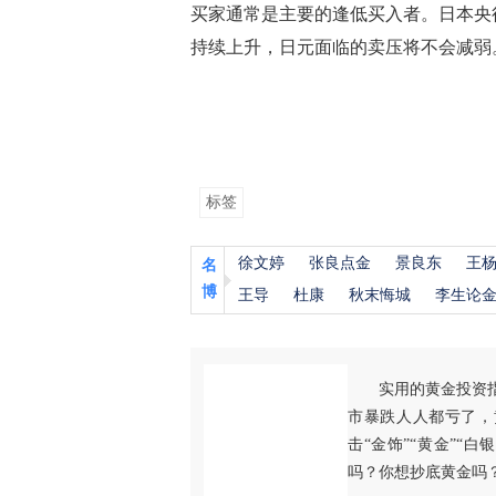
买家通常是主要的逢低买入者。日本央
持续上升，日元面临的卖压将不会减弱
标签
徐文婷
张良点金
景良东
王
名
博
王导
杜康
秋末悔城
李生论
实用的黄金投资
市暴跌人人都亏了，
击“金饰”“黄金”“
吗？你想抄底黄金吗