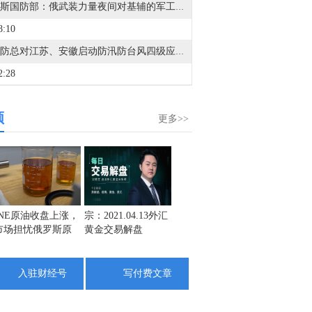
俄罗斯国防部：俄武装力量夜间对基辅的军工企业和燃油库发动打击。（俄新社）
8:10
国家防总对江苏、安徽启动防汛防台风四级应急响应。（人民日报）
2:28
金十数据8月8日讯，今天上午，水利部举行会商，分析研判全国的防汛形势，未来三天钱塘江、甬江、椒江、水阳江可能发生编号洪水。截至8月8日9时，黑龙江、内蒙古、河北、云南等地13条河流仍维持超警。8月8日至10日，受降雨影响，钱塘江、甬江、椒江、水阳江可能发生编号洪水，暴雨区内部分中小河流可能发生超警洪水；受上游来水影响，黑龙江干流抚远江段将超警，松花江干流及支流呼兰河、黑龙江干流同江至勤得利江段将维持超警。（央视新闻）
频
5:25
更多>>
8月7日芝加哥商业交易所（CME）能源类商品成交量报告已在金十数据中心更新！欢迎点击查看
5:23
8月7日芝加哥商业交易所（CME）金属类商品成交量报告已在金十数据中心更新！欢迎点击查看
5:03
INE原油收盘上涨，
宗：2021.04.13外汇
盛文兵：通胀预期
栾雪：
市场担忧俄罗斯原
黄金交易解盘
再度升温 且看美联
外汇上
8月7日芝加哥商业交易所（CME）外汇类商品成交量报告已在金十数据中心更新！欢迎点击查看
油出口受阻
储如何应对
2:30
入驻财经号
写付费文章
金十数据8月8日讯，摩根大通指出，第二季度财报季已进入后期阶段，美国和欧洲约80%-85%的企业已经公布业绩。本季度企业盈利表现强劲，美国和欧洲地区均出现EPS超预期情况，且业绩超预期的企业覆盖范围较广。美国和欧洲报告EPS高于市场预期的公司比例均明显上升。尽管企业进入财报季前市场预期已经处于较高水平，但标普500指数成分股的综合EPS仍继续上行。下调盈利展望的企业比例已经降至2021年以来最低水平。从地区来看，美国和欧洲企业盈利同比增速分别达到25%和23%，均高于市场一致预期。收入增长表现同样健康，美国和欧洲分别达到14%和10%的同比增速。从行业层面看，两大地区盈利增长的很大一部分来自能源行业，主要受地缘冲突推动能源价格上涨的提振。金融行业也是美国和欧洲盈利增长的重要推动力，科技行业同样贡献显著。
7:25