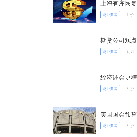
上海有序恢复
俄罗斯石油
财经要闻
汇价
期货公司观点
煤、焦炭、铁
财经要闻
动力
经济还会更糟
财经要闻
经济
美国国会预算
财经要闻
经济