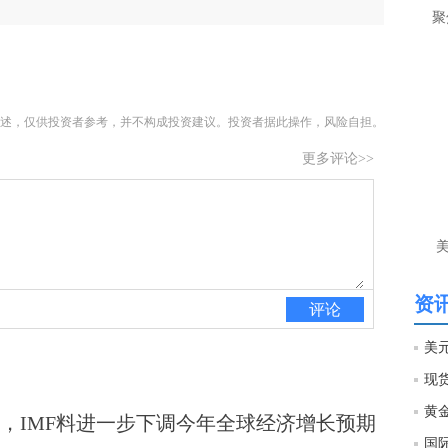
让
聚
htt
匿
述，仅供投资者参考，并不构成投资建议。投资者据此操作，风险自担。
么
徐
更多评论>>
万
时
经号
匿
徐
资讯
评论
htt
匿
徐
，IMF料进一步下调今年全球经济增长预期
国际