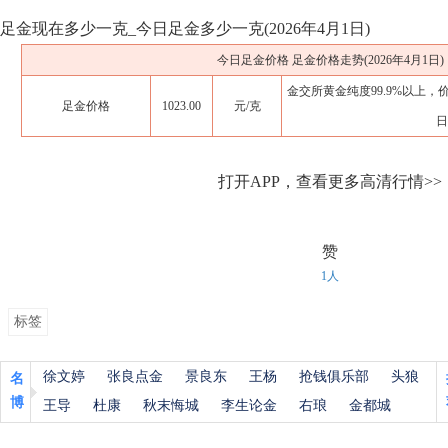
足金现在多少一克_今日足金多少一克(2026年4月1日)
今日足金价格 足金价格走势(2026年4月1日)
金交所黄金纯度99.9%以上，
足金价格
1023.00
元/克
日
打开APP，查看更多高清行情>>
赞
1人
标签
徐文婷
张良点金
景良东
王杨
抢钱俱乐部
头狼
名
博
王导
杜康
秋末悔城
李生论金
右琅
金都城