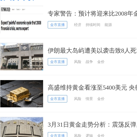
专家警告：预计将迎来比2008年
济周期
金市直播
经济
持续时间
能源
伊朗最大岛屿遭美以袭击致8人
测试4600关口：特朗普矛盾信
金市直播
风险
战争
金价
仓！
高盛维持黄金看涨至5400美元 
弹
金市直播
风险
情景
金价
3月31日黄金走势分析：震荡反
局
金市直播
风险
逻辑
金价