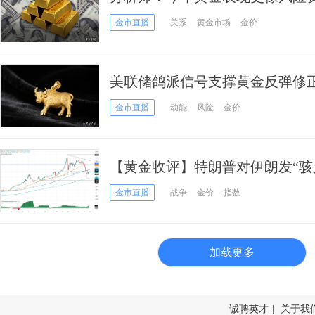
趋势仍支持其长期投资价值
金市直播
关系
黄金市场
金价
美联储鸽派信号支撑黄金反弹修
金市直播
动能
风险
金价
【黄金收评】特朗普对伊朗发“骇
美元 接下来如何交易
金市直播
战争
金价
指数
加载更多
诚聘英才
|
关于我