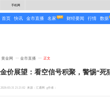
手机网
首页
快讯
金市直播
名家
财经要闻
行情
数据
黄金网
金市直播
>>
>>
正文
金价展望：看空信号积聚，警惕“死
2026-03-31 21:21:02
来源：汇通网
g作者：