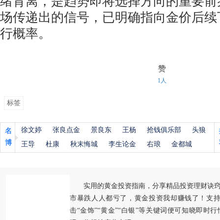
绪背离，是趋势即将选择方向的重要前
场传递出的信号，已明确指向金价后续
行概率。
赞
1人
标签
徐文婷
张良点金
景良东
王杨
抢钱俱乐部
头狼
名
博
王导
杜康
秋末悔城
李生论金
右琅
金都城
实用的黄金投资指南，分享精品投资理财诀
市暴跌人人都亏了，黄金投资我却赚钱了！支持
击“金饰”“黄金”“白银”等关键词便可知晓即时