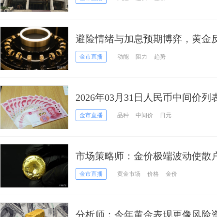
避险情绪与加息预期博弈，黄金反
金市直播
动能
阻力
趋势
2026年03月31日人民币中间价列
金市直播
品种
中间价
日元
市场策略师：金价极端波动使散
回调风险
金市直播
黄金市场
价格
金价
分析师：今年黄金表现更像风险