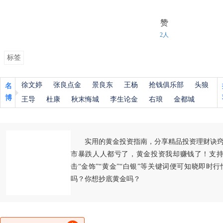
赞
2人
标签
徐文婷
张良点金
景良东
王杨
抢钱俱乐部
头狼
名
博
王导
杜康
秋末悔城
李生论金
右琅
金都城
实用的黄金投资指南，分享精品投资理财诀
市暴跌人人都亏了，黄金投资我却赚钱了！支持
击“金饰”“黄金”“白银”等关键词便可知晓即时
吗？你想抄底黄金吗？