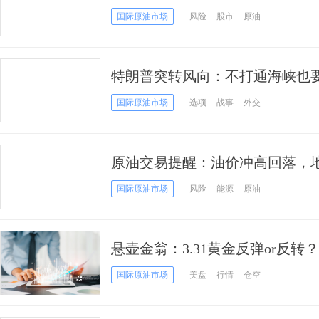
死抉择”
国际原油市场
风险
股市
原油
特朗普突转风向：不打通海峡也
国际原油市场
选项
战事
外交
原油交易提醒：油价冲高回落，
调整！
国际原油市场
风险
能源
原油
悬壶金翁：3.31黄金反弹or反转
国际原油市场
美盘
行情
仓空