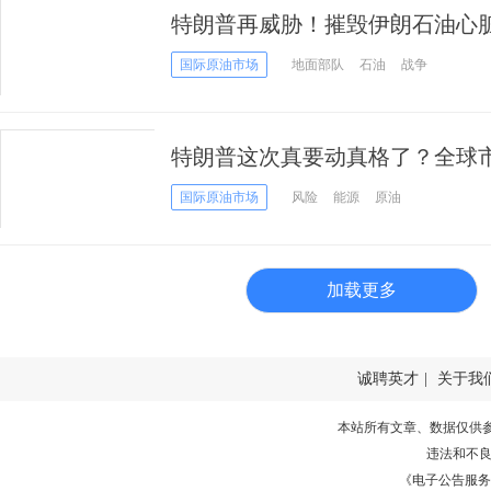
特朗普再威胁！摧毁伊朗石油心
悬一线
国际原油市场
地面部队
石油
战争
特朗普这次真要动真格了？全球
涨、美元逼近10个月高位、比特币
国际原油市场
风险
能源
原油
涨跌不一
加载更多
诚聘英才
|
关于我
本站所有文章、数据仅供
违法和不
《电子公告服务许可证