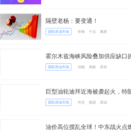
隔壁老杨：要变通！
国际原油市场
价格
个点
微差
霍尔木兹海峡风险叠加供应缺口
150美元
国际原油市场
动能
风险
库存
巨型油轮迪拜近海被袭起火，特
国际原油市场
外交
能源
原油
油价高位搅乱全球！中东战火点