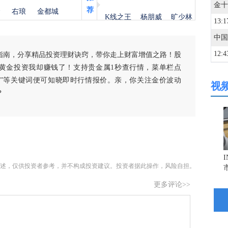
荐
金
右琅
金都城
K线之王
杨朋威
旷少林
13:1
12:4
指南，分享精品投资理财诀窍，带你走上财富增值之路！股
黄金投资我却赚钱了！支持贵金属1秒查行情，菜单栏点
白银”等关键词便可知晓即时行情报价。亲，你关注金价波动
视
12:4
？
12:3
12:3
述，仅供投资者参考，并不构成投资建议。投资者据此操作，风险自担。
12:2
更多评论>>
12:1