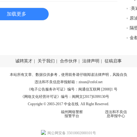
匿
:
度
加载更多
徐
师财
隔
金
匿
怎
徐
诚聘英才
|
关于我们
|
合作伙伴
|
法律声明
|
征稿启事
略
htt
本站所有文章、数据仅供参考，使用前务请仔细阅读
法律声明
，风险自负
违法和不良信息举报邮箱：
zixun@cnfol.net
《电子公告服务许可证》编号：闽通信互联网 [2008]1 号
《网络文化经营许可证》编号：闽网文[2017]6399130号
Copyright © 2003-2017 中金在线. All Right Reserved.
福州网络警察
违法和不良信
报警平台
息举报中心
闽公网安备 35010002000101号