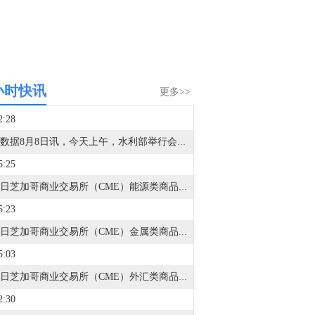
小时快讯
更多>>
2:28
金十数据8月8日讯，今天上午，水利部举行会商，分析研判全国的防汛形势，未来三天钱塘江、甬江、椒江、水阳江可能发生编号洪水。截至8月8日9时，黑龙江、内蒙古、河北、云南等地13条河流仍维持超警。8月8日至10日，受降雨影响，钱塘江、甬江、椒江、水阳江可能发生编号洪水，暴雨区内部分中小河流可能发生超警洪水；受上游来水影响，黑龙江干流抚远江段将超警，松花江干流及支流呼兰河、黑龙江干流同江至勤得利江段将维持超警。（央视新闻）
5:25
8月7日芝加哥商业交易所（CME）能源类商品成交量报告已在金十数据中心更新！欢迎点击查看
5:23
8月7日芝加哥商业交易所（CME）金属类商品成交量报告已在金十数据中心更新！欢迎点击查看
5:03
8月7日芝加哥商业交易所（CME）外汇类商品成交量报告已在金十数据中心更新！欢迎点击查看
2:30