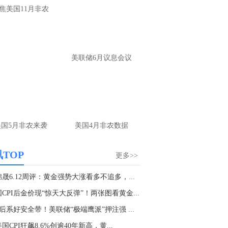
大家第一时间获取最新策略和实时指
焦美国11月非农
导， 关注老师财经号主页：
p://mp.cnfol.com/user/58676
名网友-中金在线手机网：
黄金多，看到什
美联储6月议息会议
位置呢？
文婷：
冲破75，看85-4400附近，行情瞬息
变，盘中机会转瞬即逝。 为了让大家第一
间获取最新策略和实时指导， 关注老师财
主页：http://mp.cnfol.com/user/58676
美国5月非农来袭
美国4月非农数据
名网友-中金在线手机网：
能回撤到30
文婷：
先看破了40会到30，最新策略和实
TOP
更多>>
时指导， 关注老师财经号主页：
p://mp.cnfol.com/user/58676
万锦晟6.12周评：黄金强势大涨看多不追多，下周...
CPI后金价现“惊天大反弹”！两张图看黄金...
名网友-中金在线手机网：
止损多少 老师
CPI后系好安全带！美联储“极端鹰派”押注强 金...
文婷：
7美金
国CPI狂飙8.6%创逾40年新高，黄...