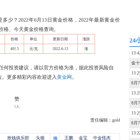
少？2022年6月13日黄金价格，2022年最新黄金价
价格、今天黄金价格查询。
价格
单位
更新日期
涨跌
24
401.5
元/克
2022-6-13
涨
13:4
任何投资建议，请以官方价格为准，据此投资风险自
13:2
单位。更多精彩内容欢迎进入
黄金网
。
13:2
赞
1人
13:2
责任编辑：gold
13:2
杨
抢钱俱乐部
头狼
王鹏
金宝
中金怪杰
推