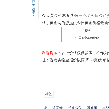
我
要
分
享
今天黄金价格多少钱一克？今日金价是多
格，黄金网为您提供今日黄金价格最新
名称
中国黄金基础金价
温馨提示：
以上价格仅供参考，不作为
担；香港实物金报价以两(即50克)为
标签
徐文婷
张良点金
景良东
王
名