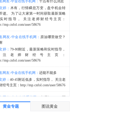
名网友-中金在线手机网：
十点有什么消息
金十数据8月8日讯，哥伦比亚新任总统德拉埃斯普列亚7日在哥西南部城市卡利举行的总统就职仪式上发表演说，宣布政府将很快公布毒品恐怖组织名单，加大对毒品犯罪的打击力度。德拉埃斯普列亚说，新政府将把恢复国家安全和权威作为重点，要求武装部队和警察打击所有犯罪团伙，并通过根除非法作物等措施打击毒品犯罪。（新华社）
文婷：
木有，行情瞬息万变，盘中机会转
0:34
即逝。 为了让大家第一时间获取最新策略
金十数据8月8日讯，下周最重要的数据发布将是周三公布的美国7月CPI报告，随后周四将公布PPI数据。德意志银行美国经济学家预计，整体消费者价格环比上涨0.15%，6月为下降0.42%；核心CPI预计环比上涨0.26%，与6月持平。对于PPI数据，预计整体PPI环比上涨0.22%（此前为0.13%）。
实时指导， 关注老师财经号主页：
p://mp.cnfol.com/user/58676
名网友-中金在线手机网：
原油哪里做空？
谢
文婷：
79-80附近，最新策略和实时指导，
关注老师财经号主页：
p://mp.cnfol.com/user/58676
名网友-中金在线手机网：
还能不能多
文婷：
40-45附近低多，实时指导， 关注老
经号主页：http://mp.cnfol.com/user/58676
名网友-中金在线手机网：
老师好，4345可
多吗？
黄金专题
图说黄金
文婷：
40-45附近多，带上止损博弈，为了