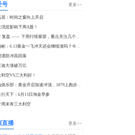
显示，赛富时将在旧金山总部裁员74人。
经号
更多>>
3:16
赢居：时间之窗向上开启
金十数据8月8日讯，据美国方面7日消息披露，美国太空探索技术公司（SpaceX）创始人马斯克明确拒绝允许乌克兰军方利用SpaceX旗下卫星互联网系统“星链”打击俄罗斯境内目标。美国方面援引乌前国防部长费多罗夫两名“身边人”消息称，费多罗夫此前一直在推动利用“星链”打击俄罗斯境内目标，曾尝试通过私下渠道与马斯克接触，但遭到后者拒绝。“截至目前，（马斯克）没有作出同意的决定。”消息称，马斯克之所以拒绝乌方用“星链”对俄进行纵深打击，是担心危机进一步升级。（央视新闻）
大消息影响下周A股！
2:18
6-12 复盘 —— 下周行情展望，重点关注几个风向标！
禁令让铜价飞涨，但效果可能被夸大了！当刚果（金）和印尼释放同一个信号，我们该如何避免重蹈覆撤？这篇从刚果禁令看铜钴生死局，带你看清假断供与真洗盘的极限博弈！
李鸿彬：6.13黄金一飞冲天还会继续涨吗？今日走势分析布局
0:26
周谨防冲高回落
中国地震台网正式测定：08月08日11时45分在新疆阿克苏地区沙雅县发生4.5级地震，震源深度25千米。 ​​​
亚迪大涨破万亿
0:00
大利空VS三大利好！
金十数据8月8日讯，下周英国最重要的数据将是周四公布的第二季度GDP报告。德意志银行英国经济学家预计，6月GDP环比下降0.1%，使得2026年第二季度GDP环比增长维持在0.4%，但下行风险有所增加。
抢钱俱乐部：黄金开启加速冲顶，1879上跑步分批中线空！
2:53
兰行天下：6月13日淘金早参
金十数据8月8日讯，今日国内黄金饰品价格对比显示，国内多家品牌足金饰品价格重返1300元，其中周生生足金饰品报1315元/克，单日大涨30元。
个周末有三大利空
3:35
金十数据8月8日讯，乌克兰空军8日在社交媒体称，乌克兰首都基辅，以及敖德萨州等多地有无人机来袭风险。基辅市军事管理局称，由于无人机和弹道导弹威胁，基辅市拉响防空警报。该部门还称，基辅一处燃料库起火，但未说明具体原因。据俄罗斯方面8日凌晨消息，俄罗斯萨马拉州、萨拉托夫州等多地有导弹来袭风险。今天已有十多个俄罗斯机场暂停航班起降。（央视新闻）
演直播
更多>>
8:24