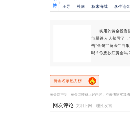
博
王导
杜康
秋末悔城
李生论
实用的黄金投资
市暴跌人人都亏了，
击“金饰”“黄金”“
吗？你想抄底黄金吗
黄金名家热力榜
黄金网声明：黄金网转载上述内容，不表明证实其描
网友评论
文明上网，理性发言