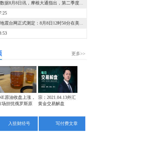
金十数据8月8日讯，摩根大通指出，第二季度财报季已进入后期阶段，美国和欧洲约80%-85%的企业已经公布业绩。本季度企业盈利表现强劲，美国和欧洲地区均出现EPS超预期情况，且业绩超预期的企业覆盖范围较广。美国和欧洲报告EPS高于市场预期的公司比例均明显上升。尽管企业进入财报季前市场预期已经处于较高水平，但标普500指数成分股的综合EPS仍继续上行。下调盈利展望的企业比例已经降至2021年以来最低水平。从地区来看，美国和欧洲企业盈利同比增速分别达到25%和23%，均高于市场一致预期。收入增长表现同样健康，美国和欧洲分别达到14%和10%的同比增速。从行业层面看，两大地区盈利增长的很大一部分来自能源行业，主要受地缘冲突推动能源价格上涨的提振。金融行业也是美国和欧洲盈利增长的重要推动力，科技行业同样贡献显著。
7:25
中国地震台网正式测定：8月8日12时50分在美国阿拉斯加州发生5.2级地震，震源深度10千米。
3:53
中国地震台网正式测定：8月8日12时21分，在四川宜宾市珙县发生3.4级地震，震源深度9公里。
频
2:23
更多>>
金十数据8月8日讯，澳大利亚西澳黑德兰港（Port Hedland）必和必拓码头工人已开始举行24小时罢工。工人承诺，将于8月8日至9日停止装船散货船，罢工于西澳时间周六上午5时30分（同北京时间）开始。目前尚不清楚此次罢工对货物运输将产生何种影响。据必和必拓称，该港口约1200名员工中仅有约200人是工会成员，具备参与行动资格；此外，该港口7台运营中的装船机中有两台为全自动设备，预计不会受到此次行动影响。不过，任何中断都可能波及全球铁矿石市场。该码头是全球最大的铁矿石出口港口之一，每年处理约5亿吨铁矿石。交易员们正密切关注争议是否会演变为长期僵局，从而对资金外流产生实质性影响。
2:07
金十数据8月8日讯，据灯塔专业版，截至8月8日，2026年8月总票房（含预售）突破15亿，《蜘蛛侠：崭新之日》《八仙！》《功夫女足》《年会不能停！2》《痴迷》暂列8月票房榜前五。
1:11
INE原油收盘上涨，
宗：2021.04.13外汇
盛文兵：通胀预期
栾雪：
市场担忧俄罗斯原
黄金交易解盘
再度升温 且看美联
外汇上
俄行动指挥部：伊利斯基炼油厂因无人机残骸坠落起火。（俄新社）
油出口受阻
储如何应对
4:46
入驻财经号
写付费文章
金十数据8月8日讯，从福建海事局了解到，为了防御台风“白海豚”，截至8日12时，福建沿海共有40条客渡运航线停运，76艘客渡船停航。福建沿海全部115个水上施工作业项目停工，撤离290艘施工作业船舶。（央视新闻）
3:40