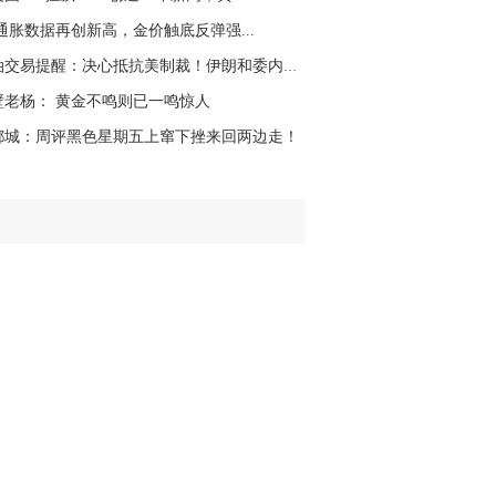
名网友-中金在线手机网：
二十美金的幅
美通胀数据再创新高，金价触底反弹强...
。70一50？。
原油交易提醒：决心抵抗美制裁！伊朗和委内瑞拉...
文婷：
带上止损博弈，实时指导， 关注老
经号主页：http://mp.cnfol.com/user/58676
壁老杨： 黄金不鸣则已一鸣惊人
都城：周评黑色星期五上窜下挫来回两边走！
名网友-中金在线手机网：
老师好，金现在
样操作？
文婷：
70附近高空，50附近低多，最新策
和实时指导， 关注老师财经号主页：
p://mp.cnfol.com/user/58676