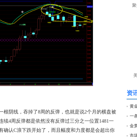
让
聚
htt
匿
么
徐
万
时
经号
匿
徐
资讯
htt
根阴线，吞掉了8周的反弹，也就是说2个月的横盘被
匿
续4周反弹都是依然没有反弹过三分之一位置1481一
金
徐
有确认C浪下跌开始了，而且幅度和力度都是会超出你