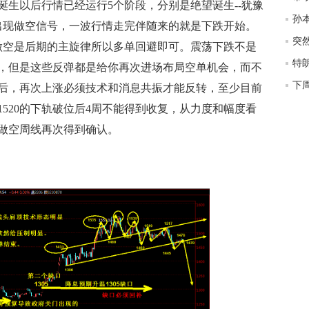
生以后行情已经运行5个阶段，分别是绝望诞生--犹豫
匿
孙本
A的出现做空信号，一波行情走完伴随来的就是下跌开始。
度
徐
做空是后期的主旋律所以多单回避即可。震荡下跌不是
师财
，但是这些反弹都是给你再次进场布局空单机会，而不
后，再次上涨必须技术和消息共振才能反转，至少目前
匿
1520的下轨破位后4周不能得到收复，从力度和幅度看
怎
徐
做空周线再次得到确认。
略
htt