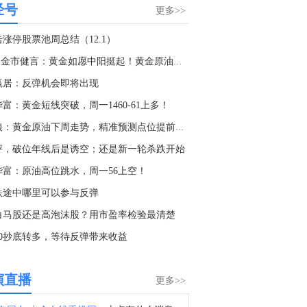
经号
据The Information：SpaceX(SPCX.O)最早可能在下周末完成对编程初创公司Cursor的600亿美元收购。Cursor将与SpaceX AI团队进行整合。
更多>>
9:24
击涨停股票池周总结（12.1）
美国总统特朗普：向美国采矿院校提供1亿美元资金，这项投资将帮助培养下一代采矿工程师，因为该行业正面临大规模退休潮以及毕业生人数不足的问题。
12.1金市健言：黄金如愿中阳挺起！黄金原油英镑完美诠释！
8:26
赢居：反弹机会即将出现
美国总统特朗普：美国政府已对美国关键矿产供应链进行了“历史性投资”，包括直接持有生产商的股权。政府对MP Materials的4亿美元投资目前价值已接近12亿美元。
富：黄金短线突破，周一1460-61上多！
7:50
头狼：黄金原油下周走势，精准预测点位提前一览！
据华尔街日报：白宫官员称，特朗普政府将向四家电池和矿产公司提供超过20亿美元资金支持。电池初创企业Sila Nanotechnologies已获得五角大楼14亿美元贷款。澳大利亚Sunrise Energy Metals已与五角大楼达成4亿美元贷款协议，用于生产钪。
评，破位年线后是诱空；还是新一轮杀跌开始
6:53
华富：原油高位跳水，周一56上空！
美国总统特朗普在矿业圆桌会议上表示：我们实现了能源独立，现在正在实现经济独立。美国必须在国内开采、提炼并制造关键矿产。
跌途中哪里可以参与反弹
5:14
白马股还是高泡沫股？用市盈率检验最清楚
美、布两油短线走低，美国官员称阿曼与伊朗在霍尔木兹海峡的谈判取得进展，预计将很快达成协议。
880抄底转多，等待反弹带来收益
4:24
美国财政部：在最新双周报告期内，投资基金买入311.04亿美元2033年7月31日到期的7年期美国国债，此前一个月为315.59亿美元。外国投资者买入52.42亿美元2033年7月31日到期的7年期美国国债，此前一个月为58.64亿美元。
演直播
更多>>
4:13