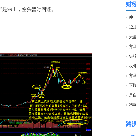
财
都是99上，空头暂时回避。
03:1
冲
03:1
天
方华
03:1
收
03:1
方
下
03:0
是
2
03:0
路
03:0