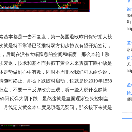
匿
徐
03:0
瞬
和
htt
基本都是一去不复发，第一英国退欧昨日保守党大获
匿
次就是特不靠谱已经推特双方初步协议有望开始签订，
谢
转，后期在没有大幅降息的空间和幅度，那么本轮上涨
徐
步衰退，技术和基本面共振下黄金未来震荡下跌补缺是
htt
体走势做到心中有数，同时本周非农我们可以给你说，
情随时终止。那么下跌随时启动，也就是说2019年1558
匿
的低点，不要一日反弹改变三观，听一些人说什么趋势
徐
是碎阳反弹大阴下跌，显然这就是盘面逐渐空头控制盘
师财
发明显。月线定义黄金本年度见顶毫无疑问，那么接下来就是
匿
以
徐