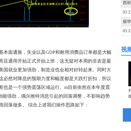
03:2
03:2
视
03:2
本面通胀，失业以及GDP和耐用消费品订单都是大幅
而且通用开始正式开始上班，这无疑对本周的非农是最
03:2
美国就业更加强劲，制造业也会相对好转起来。同时大
这必然对降息的预期力度和幅度都是大跌打折扣，所以
差也是一个强势震荡区域运行。m目前依然在本年度震
03:2
然动能强劲，偶尔推特消息引起的回落调整，不影响趋势
路回落做多。 综合上述我们操作思路如下：
03:2
03:2