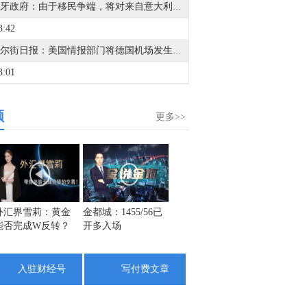
西班牙政府：对意大利乘客进行护照和国籍检查将于周六午夜开始，并持续至9月7日。
7:45
金十数据8月8日讯，摩根大通预计，今年科技相关企业债券发行规模将超过5000亿美元。该行将2026年科技、媒体和电信行业债务发行规模预期从此前的4500亿美元上调至5400亿美元，理由是大型科技企业增加支出正在引领人工智能投资周期。摩根大通策略师埃丽卡·斯皮尔领衔的团队周五在报告认为，以芯片为支持的融资将成为支持AI基础设施建设的“下一个主要前沿领域”，到本十年末，其规模可能“扩大至数万亿美元”。摩根大通已识别出七个除目前已完成融资的六个项目之外的投资级数据中心融资机会，其中四个预计将来自甲骨文和OpenAI。该行预计，Meta Platforms将在公布第三季度财报后重返债券市场，而微软则被视为“最大的不确定因素”，可能自2017年以来首次向债券投资者融资。
6:29
西班牙政府：由于移民争端，将对来自意大利的航班和船只实施边境管控。
频
3:42
更多>>
据华尔街日报：美国情报部门将德国机场发生的爆炸无人机事件与俄罗斯联系起来。
3:01
金十数据8月8日讯，当地时间8月7日，美国官员表示，阿曼与伊朗在霍尔木兹海峡问题上已取得进展，预计很快将达成协议。一旦宣布达成恢复不受阻碍的商业航运的协议，美国将解除对伊朗港口的封锁。美国的行动将继续视实际表现而定，并与伊朗履行承诺的情况挂钩。对上述内容，伊朗与阿曼方面暂无回应。（央视新闻）
1:52
外汇界雪莉：黄金
金都城：1455/56已
张志：月线收官，
名将点金
能否完成W反转？
开多入场
黄金你该怎么操
金名将
金十数据8月8日讯，当地时间7日，伊朗总统佩泽希齐扬在就职两周年之际发表讲话，就地区局势、外交谈判及国内政治等多个问题阐述立场。佩泽希齐扬强调，伊朗从未寻求战争或扩张，但必将坚定捍卫国家主权与安全。他指出，美国与以色列意图通过近期冲突在伊朗与波斯湾邻国之间挑拨离间，美军利用其位于地区国家的基地对伊朗发动袭击，伊朗被迫采取自卫行动。他同时呼吁伊斯兰国家加强团结与信任。谈及近期伊美停火谅解备忘录，他透露伊朗未在谈判中作出任何让步，停火协议原定由美国总统特朗普签署以确保履行，但美方在不足24小时内彻底改变了立场。（央视新闻）
作？
播黄金
0:58
入驻财经号
写付费文章
美国总统特朗普：宣布一系列价值30亿美元的矿业项目。
0:42