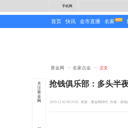
手机网
首页
快讯
金市直播
名家
黄金网
名家点金
>>
>>
正文
抢钱俱乐部：多头半
关
注
黄
金
网
2019-12-02 08:19:01
来源：黄金网特约
作者：抢钱
专栏