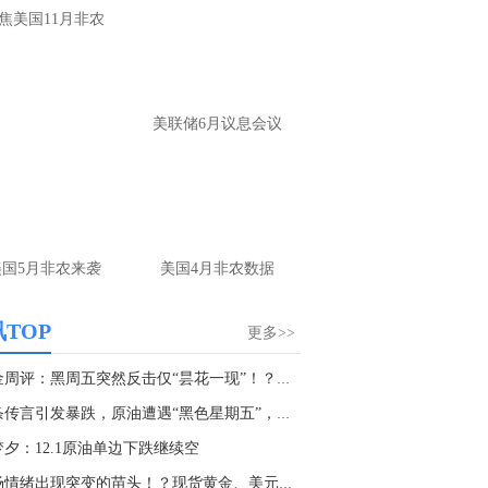
大家第一时间获取最新策略和实时指
焦美国11月非农
导， 关注老师财经号主页：
p://mp.cnfol.com/user/58676
名网友-中金在线手机网：
黄金多，看到什
美联储6月议息会议
位置呢？
文婷：
冲破75，看85-4400附近，行情瞬息
变，盘中机会转瞬即逝。 为了让大家第一
间获取最新策略和实时指导， 关注老师财
主页：http://mp.cnfol.com/user/58676
美国5月非农来袭
美国4月非农数据
名网友-中金在线手机网：
能回撤到30
文婷：
先看破了40会到30，最新策略和实
TOP
更多>>
时指导， 关注老师财经号主页：
p://mp.cnfol.com/user/58676
黄金周评：黑周五突然反击仅“昙花一现”！？黄...
一条传言引发暴跌，原油遭遇“黑色星期五”，是...
名网友-中金在线手机网：
止损多少 老师
梦夕：12.1原油单边下跌继续空
文婷：
7美金
市场情绪出现突变的苗头！？现货黄金、美元指数...