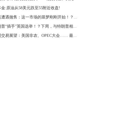
名网友-中金在线手机网：
二十美金的幅
金:原油从58美元跌至55附近收盘!
。70一50？。
突然遭遇抛售：这一市场的噩梦刚刚开始！？下周...
文婷：
带上止损博弈，实时指导， 关注老
经号主页：http://mp.cnfol.com/user/58676
特朗普“插手”英国选举！？下周，与特朗普相关...
下周交易展望：美国非农、OPEC大会…… 最可能...
名网友-中金在线手机网：
老师好，金现在
样操作？
文婷：
70附近高空，50附近低多，最新策
和实时指导， 关注老师财经号主页：
p://mp.cnfol.com/user/58676