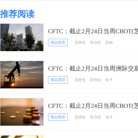
推荐阅读
CFTC：截止2月24日当周CBOT
期货持仓报告
商品期货
总持仓
百分比
豆粕
CFTC：截止2月24日当周洲际交
报告
商品期货
总持仓
百分比
头寸
CFTC：截止2月24日当周CBOT
冬小麦期货和期权持仓报告
商品期货
总持仓
百分比
头寸