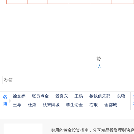
赞
1人
标签
徐文婷
张良点金
景良东
王杨
抢钱俱乐部
头狼
名
博
王导
杜康
秋末悔城
李生论金
右琅
金都城
实用的黄金投资指南，分享精品投资理财诀