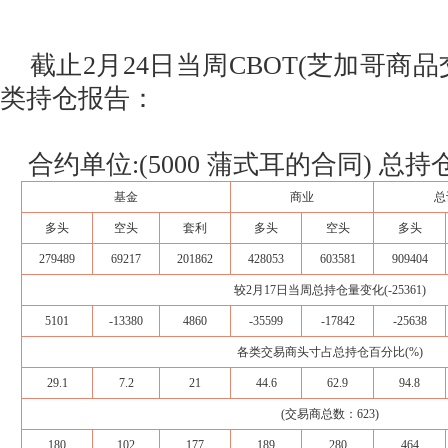
截止2月24日当周CBOT(芝加哥商品
类持仓报告：
合约单位:(5000 蒲式耳的合同) 总持仓量
基金
商业
总
多头
空头
套利
多头
空头
多头
279489
69217
201862
428053
603581
909404
较2月17日当周总持仓量变化(-25361)
5101
-13380
4860
-35599
-17842
-25638
各类交易商头寸占总持仓百分比(%)
29.1
7.2
21
44.6
62.9
94.8
(交易商总数：623)
180
102
177
189
280
464