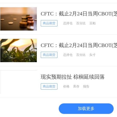
CFTC：截止2月24日当周CBOT
期货和期权持仓报告
商品期货
总持仓
百分比
豆粕
CFTC：截止2月24日当周CBOT
期货持仓报告
商品期货
总持仓
百分比
头寸
现实预期拉扯 棕榈延续回落
商品期货
价格
库存
报告
加载更多