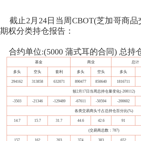
截止2月24日当周CBOT(芝加哥商品
期权分类持仓报告：
合约单位:(5000 蒲式耳的合同) 总持仓量
基金
商业
总计
多头
空头
套利
多头
空头
多头
294162
313858
632071
890477
850640
1816711
较2月17日当周总持仓量变化(-208112)
-3503
-21346
-129489
-67611
-50594
-200602
各类交易商头寸占总持仓百分比(%)
14.7
15.7
31.7
44.6
42.6
91
(交易商总数：787)
157
162
203
374
383
652