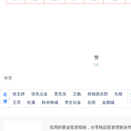
赞
1人
标签
徐文婷
张良点金
景良东
王杨
抢钱俱乐部
头狼
名
博
王导
杜康
秋末悔城
李生论金
右琅
金都城
实用的黄金投资指南，分享精品投资理财诀