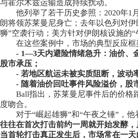
与霍尔木兹运输造成持续扰动。
他列举了若干历史参照：2020年1
朗将领苏莱曼尼身亡；去年以色列对伊
狮”空袭行动；美方针对伊朗核设施的“
在这些案例中，市场的典型反应框
- 1—3天内避险情绪急升：油价、
股市承压；
- 若地区航运未被实质阻断，波动
- 随着油价回吐事件风险溢价，股
Ball指出，苏莱曼尼事件后的价格
度吻合。
对于“崛起雄狮”和“午夜之锤”，他
往往在首次打击前约一周就开始发酵，
当首轮打击真正发生后，市场常在一天