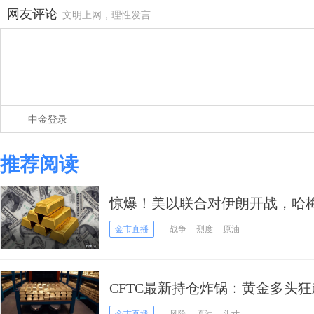
网友评论
文明上网，理性发言
中金登录
推荐阅读
惊爆！美以联合对伊朗开战，哈
启无红线报复
金市直播
战争
烈度
原油
CFTC最新持仓炸锅：黄金多头
1.3万手，天然气却惨遭腰斩！