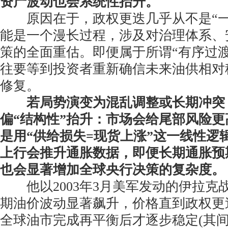
资产波动也会系统性抬升。
原因在于，政权更迭几乎从不是“一
能是一个漫长过程，涉及对治理体系、
策的全面重估。即便属于所谓“有序过
往要等到投资者重新确信未来油供相对
修复。
若局势演变为混乱调整或长期冲突
偏“结构性”抬升：市场会给尾部风险
是用“供给损失=现货上涨”这一线性逻
上行会推升通胀数据，即便长期通胀预
也会显著增加全球央行决策的复杂度。
他以2003年3月美军发动的伊拉克
期油价波动显著飙升，价格直到政权更
全球油市完成再平衡后才逐步稳定(其