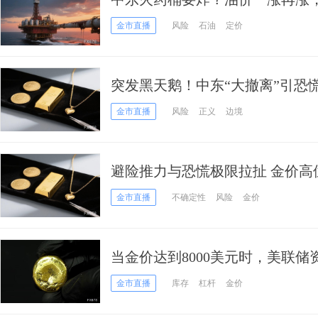
金市直播
风险
石油
定价
突发黑天鹅！中东“大撤离”引恐
金市直播
风险
正义
边境
避险推力与恐慌极限拉扯 金价高
金市直播
不确定性
风险
金价
当金价达到8000美元时，美联
金市直播
库存
杠杆
金价