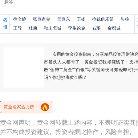
标签
徐文婷
张良点金
景良东
王杨
抢钱俱乐部
头狼
名
博
王导
杜康
秋末悔城
李生论金
右琅
金都城
实用的黄金投资指南，分享精品投资理财诀
市暴跌人人都亏了，黄金投资我却赚钱了！支持
击“金饰”“黄金”“白银”等关键词便可知晓即时
吗？你想抄底黄金吗？
黄金名家热力榜
黄金网声明：黄金网转载上述内容，不表明证实其
并不构成投资建议。投资者据此操作，风险自担。