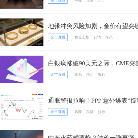
金市直播
风险
原油
头寸
地缘冲突风险加剧，金价有望突破5
金市直播
黄金市场
行情
形态
白银疯涨破90美元之际，CME突
头”希夫炮轰：技术故障还是流动
金市直播
体系
代币
银行
通胀警报拉响！PPI“意外爆表”搅
点、比特币回落跌向65.万，金
金市直播
风险
跌幅
指数
中东火药桶要炸？油价一涨再涨