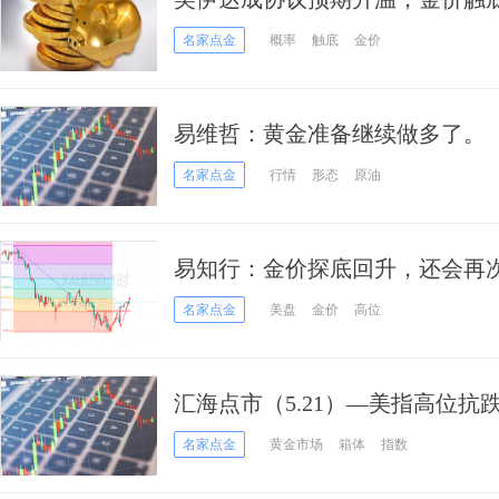
名家点金
概率
触底
金价
易维哲：黄金准备继续做多了。
名家点金
行情
形态
原油
易知行：金价探底回升，还会再
名家点金
美盘
金价
高位
汇海点市（5.21）—美指高位
日游！
名家点金
黄金市场
箱体
指数