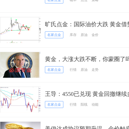
名家点金
概率
点位
策略
旷氏点金：国际油价大跌 黄金借
4500
名家点金
库存
原油
金价
黄金，大涨大跌不断，你蒙圈了
名家点金
行情
原油
走势
王导：4550已兑现 黄金回撤继续
名家点金
行情
阳线
动能
美伊达成协议预期升温，金价触