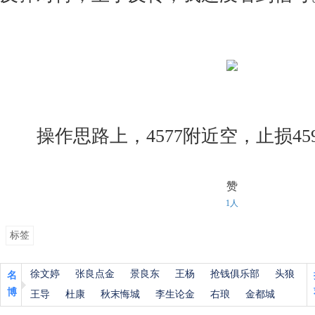
操作思路上，4577附近空，止损4590，
赞
1人
标签
徐文婷
张良点金
景良东
王杨
抢钱俱乐部
头狼
名
博
王导
杜康
秋末悔城
李生论金
右琅
金都城