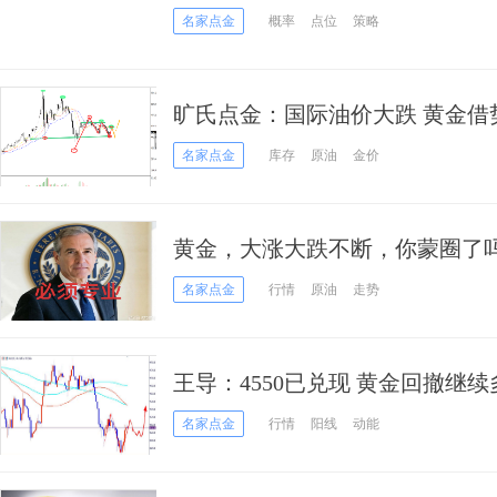
易？
名家点金
概率
点位
策略
旷氏点金：国际油价大跌 黄金借
4500
名家点金
库存
原油
金价
黄金，大涨大跌不断，你蒙圈了
名家点金
行情
原油
走势
王导：4550已兑现 黄金回撤继续
名家点金
行情
阳线
动能