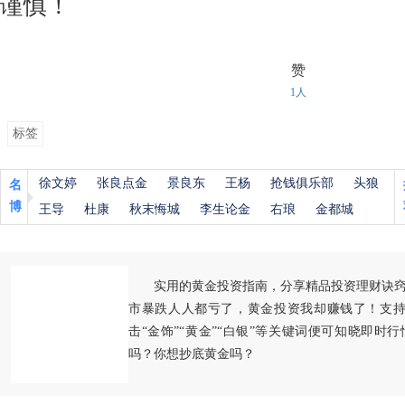
谨慎！
赞
1人
标签
徐文婷
张良点金
景良东
王杨
抢钱俱乐部
头狼
名
博
王导
杜康
秋末悔城
李生论金
右琅
金都城
实用的黄金投资指南，分享精品投资理财诀
市暴跌人人都亏了，黄金投资我却赚钱了！支持
击“金饰”“黄金”“白银”等关键词便可知晓即时
吗？你想抄底黄金吗？