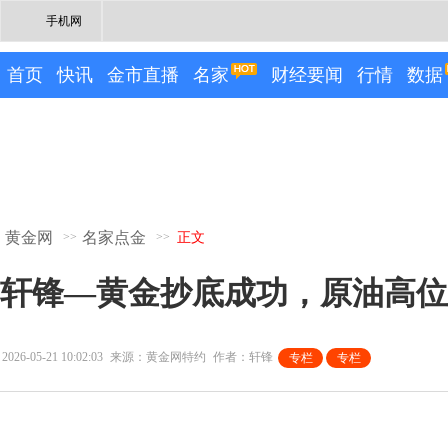
手机网
首页
快讯
金市直播
名家
财经要闻
行情
数据
黄金网
名家点金
>>
>>
正文
轩锋—黄金抄底成功，原油高位
2026-05-21 10:02:03
来源：黄金网特约
作者：轩锋
专栏
专栏