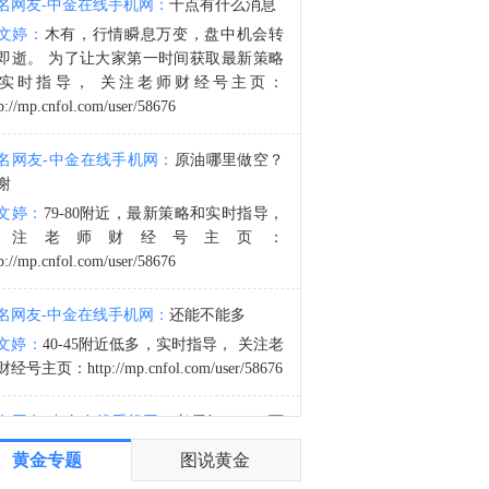
名网友-中金在线手机网：
十点有什么消息
1. 若民主党赢得众议院 或将对特朗普进行调查——四位知情人士透露，美国众议院民主党人正在为可能重新掌权做准备，他们正在制定一项广泛的调查策略，目标是瞄准特朗普周围的企业和金融机构，而不是立即试图弹劾他。2. 冻结石油大亨萨金特资产——特朗普政府正加大向佛罗里达州石油大亨、共和党捐助者哈里·萨金特三世施压，要求其剥离在委内瑞拉的资产。据知情人士透露，美国财政部于当地时间周五冻结了萨金特旗下参与委内瑞拉石油生产项目的离岸公司资产。3. 团队音频遭泰勒·斯威夫特下架——据报道，泰勒·斯威夫特因特朗普团队未经授权在 TikTok 视频中使用其歌曲《August》等作品，通过版权主张成功将相关视频的音频作静音与移除处理。4. 布兰奇当选司法部长遭抨击——特朗普前私人律师托德·布兰奇正式当选美国司法部长，美国参议院少数党领袖舒默表示，如果想消除腐败，就不能让总统的私人律师担任司法部长。托德·布兰奇无意阻止特朗普的腐败行为。他正是通过帮助特朗普实现这些行为来提升自己的职业生涯。
文婷：
木有，行情瞬息万变，盘中机会转
8:00
即逝。 为了让大家第一时间获取最新策略
以色列总理内塔尼亚胡：伊朗不攻击以色列，因为它意识到如果这样做，我们将给予它强有力的打击。
实时指导， 关注老师财经号主页：
p://mp.cnfol.com/user/58676
名网友-中金在线手机网：
原油哪里做空？
谢
文婷：
79-80附近，最新策略和实时指导，
关注老师财经号主页：
p://mp.cnfol.com/user/58676
名网友-中金在线手机网：
还能不能多
文婷：
40-45附近低多，实时指导， 关注老
经号主页：http://mp.cnfol.com/user/58676
名网友-中金在线手机网：
老师好，4345可
多吗？
黄金专题
图说黄金
文婷：
40-45附近多，带上止损博弈，为了