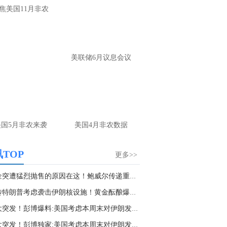
大家第一时间获取最新策略和实时指
焦美国11月非农
导， 关注老师财经号主页：
p://mp.cnfol.com/user/58676
名网友-中金在线手机网：
黄金多，看到什
美联储6月议息会议
位置呢？
文婷：
冲破75，看85-4400附近，行情瞬息
变，盘中机会转瞬即逝。 为了让大家第一
间获取最新策略和实时指导， 关注老师财
主页：http://mp.cnfol.com/user/58676
美国5月非农来袭
美国4月非农数据
名网友-中金在线手机网：
能回撤到30
文婷：
先看破了40会到30，最新策略和实
TOP
更多>>
时指导， 关注老师财经号主页：
p://mp.cnfol.com/user/58676
黄金突遭猛烈抛售的原因在这！鲍威尔传递重要信...
突传特朗普考虑袭击伊朗核设施！黄金酝酿爆发 F...
名网友-中金在线手机网：
止损多少 老师
重大突发！彭博爆料:美国考虑本周末对伊朗发动...
文婷：
7美金
重大突发！彭博独家:美国考虑本周末对伊朗发动...