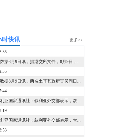
小时快讯
更多>>
7:35
金十数据8月9日讯，据港交所文件，8月9日，北京君正集成电路股份有限公司更新聆讯后资料集，意味着该公司港交所IPO通过聆讯。
2:35
金十数据8月9日讯，两名土耳其政府官员周日表示，尽管安全担忧加剧，但船只目前仍顺利通过土耳其海峡前往黑海。此前，在黑海船只（包括土耳其籍船只）遭到袭击后，土耳其当局已限制进入黑海的商用船舶交通。土耳其已就黑海袭击事件向乌克兰和俄罗斯多次发出警告，敦促交战双方采取措施确保该地区的航行安全。周六，土耳其外交部长哈坎·菲丹表示，安卡拉已向莫斯科和基辅传达，他们应宣布暂停在黑海的袭击活动。上述要求匿名的官员表示，土耳其因对安全状况感到严重不安已有一段时间，因此实施了一些临时措施，但在《蒙特勒公约》规定的条件下，通行是畅通的。
5:44
据叙利亚国家通讯社：叙利亚外交部表示，叙利亚与俄罗斯将在备忘录框架下开始重组俄罗斯在叙利亚沿海的存在。
3:19
据叙利亚国家通讯社：叙利亚外交部表示，大马士革与莫斯科已达成谅解备忘录，解决塔尔图斯和赫梅米姆的俄罗斯基地未来问题。关于俄罗斯基地的协议经过18个月的密集谈判达成。
8:53