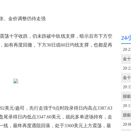
张、金价调整仍待走强
金震荡十字收跌，仍未跌破中轨线支撑，暗示后市下方空
24
，如有再度回撤，下方30日或60日均线支撑，也都是再
20:2
20:2
20:1
20:1
美元/盎司，先行走强于9点时段录得日内高点3387.63
尾录得日内低点3347.60美元，就此多单进场持有，走
20:0
元一线，最终再度遇阻回落，处于3360美元上方震荡，最