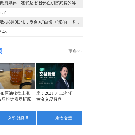
也门政府媒体：霍代达省省长在胡塞武装的导弹袭击中幸存，导弹瞄准了他在阿尔霍赫的住所。
6:34
金十数据8月9日讯，受台风“白海豚”影响，飞猪8月9日宣布，已启动应急响应机制，针对8月9日0时前预订的入住日期为8月9日至8月10日的浙江省内酒店订单、入住日期为8月9日至8月11日的安徽黄山酒店订单、入住日期为8月9日的福建连江酒店订单，消费者如受台风影响被迫取消或改变行程，可向飞猪申请无损退改，飞猪将为消费者兜底退改损失。
3:43
也门军事发言人表示，（胡塞武装对）摩卡港的袭击造成七人死亡。
频
1:43
更多>>
哈马斯高级官员巴塞姆·奈姆：我们仍然致力于与调解人和10天前在开罗的和平委员会代表达成的路线图。
9:49
金十数据8月9日讯，中信证券研报指出，近一个月恒生综指迎来业绩预期反转，中报超预期与利好预告推动全年盈利上修；而恒科指数受制于乘用车盈利分化及头部互联网平台资本开支扩张对短期利润率的压制，预期修复相对滞后。行业上，医疗保健（CXO与制药龙头驱动）、金融（券商资管与保险）、公用事业及周期运输景气上行；消费、地产及资讯科技预期遭下调。交易层面呈现资金回补超跌低位板块与交易高景气业绩动能的“双管齐下”特征。面对财报密集披露期与海内外宏观扰动，配置建议维持“红利防守+成长弹性”杠铃策略：防守端锁定高股息、低β“类债”资产；进攻端聚焦互联网巨头、双向资金加仓的机器人与生物科技，以及技术硬件与AI应用，兼顾创新药及工业金属的催化布局。
3:27
INE原油收盘上涨，
宗：2021.04.13外汇
盛文兵：通胀预期
栾雪：
市场担忧俄罗斯原
黄金交易解盘
再度升温 且看美联
外汇上
据天空新闻：消息人士称，胡塞武装向也门西南部的麦哈医院员工宿舍发射了一枚导弹。
油出口受阻
储如何应对
3:12
入驻财经号
发表文章
哈马斯高级官员巴塞姆·奈姆：预计调解人和美国将施压以色列总理内塔尼亚胡及其政府遵守路线图。
0:22