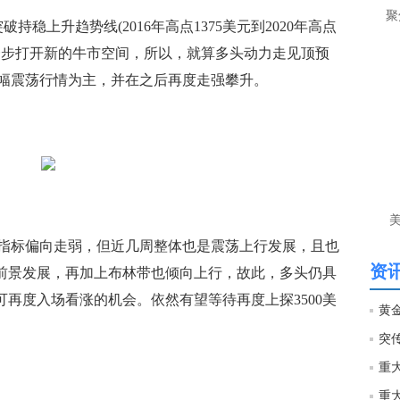
让
聚
上升趋势线(2016年高点1375美元到2020年高点
htt
进一步打开新的牛市空间，所以，就算多头动力走见顶预
幅震荡行情为主，并在之后再度走强攀升。
匿
么
徐
万
时
经号
匿
标偏向走弱，但近几周整体也是震荡上行发展，且也
徐
资讯
的前景发展，再加上布林带也倾向上行，故此，多头仍具
可再度入场看涨的机会。依然有望等待再度上探3500美
htt
匿
徐