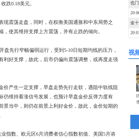
，收跌0.18美元。
20:0
现震荡走盘，同时，在权衡美国通胀和中东局势之
幅，使其维持支撑上方震荡，并有止跌的倾向。
20:0
开盘先行窄幅偏弱运行，受到5-10日短期均线的压力，
视
20:0
有利好支撑，故此，后市仍偏向震荡调整，或再度走强
19:5
价产生一定支撑，早盘走势先行走软，遇阻中轨线阻
19:5
标仍维持看涨信号发展，也预计早盘金价反弹力度有
前景当中，则仍在前景上利好金价，故此，金价短期的
19:5
。
19:5
指数、欧元区6月消费者信心指数初值、美国5月谘