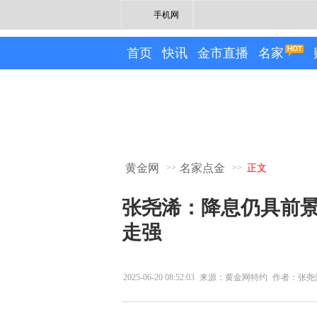
手机网
首页
快讯
金市直播
名家
黄金网
名家点金
>>
>>
正文
张尧浠：降息仍具前
走强
2025-06-20 08:52:03
来源：黄金网特约
作者：张尧
专栏