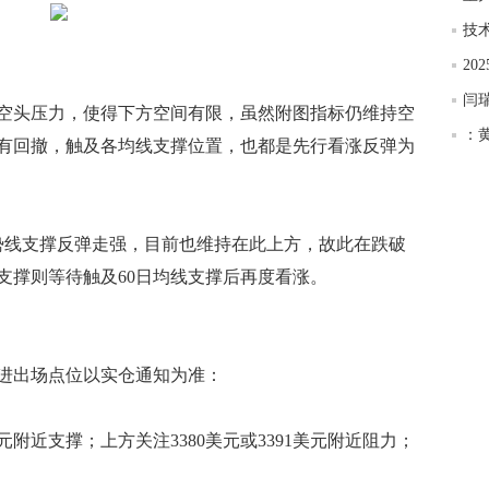
匿
技
度
20
徐
师财
头压力，使得下方空间有限，虽然附图指标仍维持空
：
有回撤，触及各均线支撑位置，也都是先行看涨反弹为
匿
怎
徐
略
线支撑反弹走强，目前也维持在此上方，故此在跌破
htt
支撑则等待触及60日均线支撑后再度看涨。
出场点位以实仓通知为准：
元附近支撑；上方关注3380美元或3391美元附近阻力；