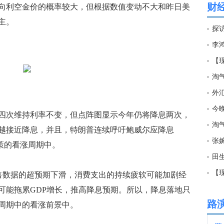
财
向利空金价的概率较大，但根据数值变动不大和昨日美
19:4
主。
19:2
【现
淘
19:1
外
今
次维持利率不变，但点阵图显示今年仍将降息两次，
19:0
淘
越接近降息，并且，特朗普连续呼吁鲍威尔应降息
政策的看涨周期中。
19:0
【
数据的超预期下滑，消费支出的持续疲软可能加剧经
18:5
可能拖累GDP增长，推高降息预期。所以，降息落地只
路
周期中的看涨前景中。
18:5