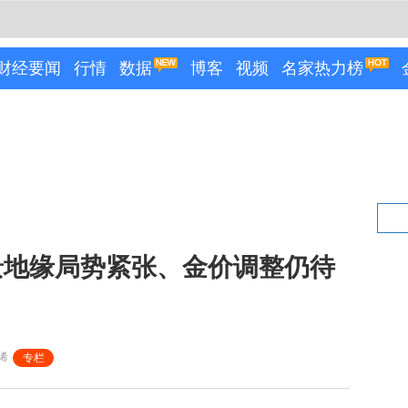
财经要闻
行情
数据
博客
视频
名家热力榜
景地缘局势紧张、金价调整仍待
浠
专栏