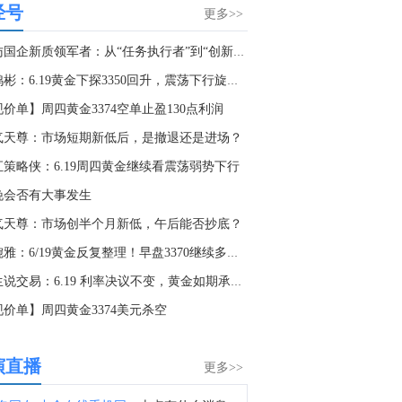
经号
消息人士称，4名也门政府军在胡塞武装的袭击中遇害。
更多>>
0:24
探访国企新质领军者：从“任务执行者”到“创新策源地”
金十数据8月9日讯，目前，“白海豚”已减弱为台风级。“白海豚”将以每小时15-20公里的速度向偏西方向移动，强度快速减弱。（央视新闻）
李鸿彬：6.19黄金下探3350回升，震荡下行旋律不变
7:33
价单】周四黄金3374空单止盈130点利润
金十数据8月9日讯，当地时间9日，据伊朗方面消息，穆赫辛·雷扎伊已加入伊朗最高国家安全委员会，担任伊朗最高领袖、武装力量最高统帅穆杰塔巴·哈梅内伊在该委员会的代表。（央视新闻）
气天尊：市场短期新低后，是撤退还是进场？
8:42
汇策略侠：6.19周四黄金继续看震荡弱势下行
金十数据8月9日讯，据伊朗国家电视台报道，在伊朗总统佩泽希齐扬开启第三个任期之际，最高领袖穆杰塔巴与其举行了会晤。双方就国家面临的诸多挑战进行了广泛讨论，包括民众生计需求、正在进行的第三次侵略战争、未来前景、军事发展以及与外国伙伴的经济往来。
晚会否有大事发生
5:37
气天尊：市场创半个月新低，午后能否抄底？
据伊朗司法系统媒体米赞通讯社：伊朗巴斯基组织副司令表示，未来将发布伊朗最高领袖穆杰塔巴在公众场合和与指挥官会晤的视频。
张婉雅：6/19黄金反复整理！早盘3370继续多了！
4:08
田生说交易：6.19 利率决议不变，黄金如期承压走低！
以色列总理内塔尼亚胡：关于美国的15点加沙计划，有些想法我们可以接受，有些则不能。
现价单】周四黄金3374美元杀空
9:18
以色列总理内塔尼亚胡：只要我还是总理，加沙或西岸就不会存在巴勒斯坦国。
演直播
更多>>
9:01