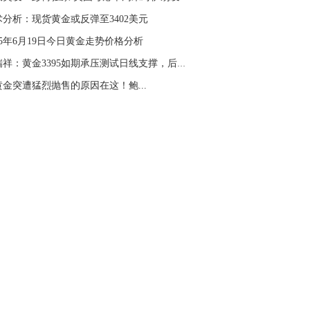
名网友-中金在线手机网：
二十美金的幅
术分析：现货黄金或反弹至3402美元
。70一50？。
25年6月19日今日黄金走势价格分析
文婷：
带上止损博弈，实时指导， 关注老
经号主页：http://mp.cnfol.com/user/58676
闫瑞祥：黄金3395如期承压测试日线支撑，后续关...
黄金突遭猛烈抛售的原因在这！鲍...
名网友-中金在线手机网：
老师好，金现在
样操作？
文婷：
70附近高空，50附近低多，最新策
和实时指导， 关注老师财经号主页：
p://mp.cnfol.com/user/58676