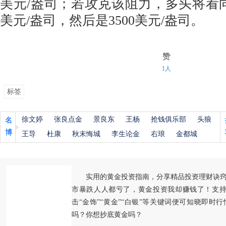
美元/盎司；若攻克该阻力，多头将看向6
美元/盎司，然后是3500美元/盎司。
赞
1人
标签
徐文婷
张良点金
景良东
王杨
抢钱俱乐部
头狼
名
博
王导
杜康
秋末悔城
李生论金
右琅
金都城
实用的黄金投资指南，分享精品投资理财诀
市暴跌人人都亏了，黄金投资我却赚钱了！支持
击“金饰”“黄金”“白银”等关键词便可知晓即时
吗？你想抄底黄金吗？