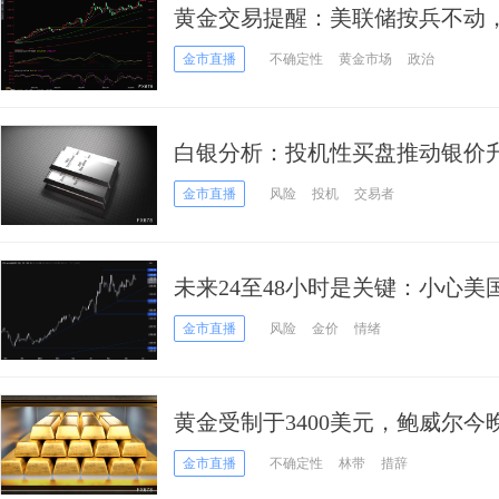
黄金交易提醒：美联储按兵不动
价短线或剑指3300？
金市直播
不确定性
黄金市场
政治
白银分析：投机性买盘推动银价升
策略至关重要
金市直播
风险
投机
交易者
未来24至48小时是关键：小心
探3400失败，鲍威尔驾到
金市直播
风险
金价
情绪
黄金受制于3400美元，鲍威尔
金市直播
不确定性
林带
措辞