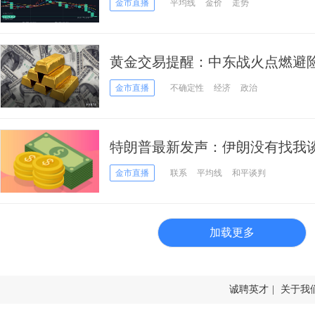
金市直播
平均线
金价
走势
黄金交易提醒：中东战火点燃避
白银仍创13年新高
金市直播
不确定性
经济
政治
特朗普最新发声：伊朗没有找我
3400，空头盯紧这一支撑
金市直播
联系
平均线
和平谈判
加载更多
诚聘英才
|
关于我