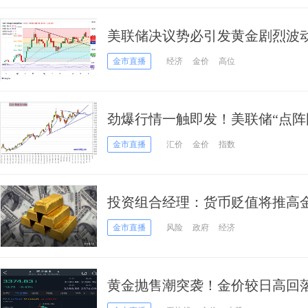
美联储决议势必引发黄金剧烈波动！F
师：这一幕恐引发金价大跌
金市直播
经济
金价
高位
劲爆行情一触即发！美联储“点阵
元指数、日元、欧元、英镑、澳
金市直播
汇价
金价
指数
投资组合经理：货币贬值将推高
金市直播
风险
政府
经济
黄金抛售潮突袭！金价较日高回落逾20
师金价技术分析