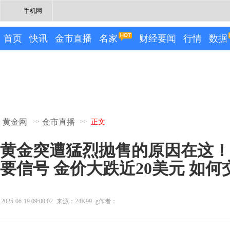
手机网
首页
快讯
金市直播
名家
财经要闻
行情
数据
黄金网
金市直播
>>
>>
正文
黄金突遭猛烈抛售的原因在这！
要信号 金价大跌近20美元 如
2025-06-19 09:00:02
来源：24K99
g作者：