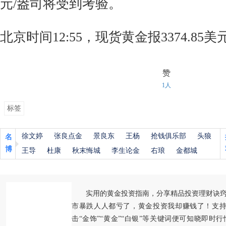
元/盎司将受到考验。
北京时间12:55，现货黄金报3374.85美
赞
1人
标签
徐文婷
张良点金
景良东
王杨
抢钱俱乐部
头狼
名
博
王导
杜康
秋末悔城
李生论金
右琅
金都城
实用的黄金投资指南，分享精品投资理财诀
市暴跌人人都亏了，黄金投资我却赚钱了！支持
击“金饰”“黄金”“白银”等关键词便可知晓即时