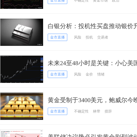
金市直播
不确定性
黄金市场
政治
白银分析：投机性买盘推动银价升
策略至关重要
金市直播
风险
投机
交易者
未来24至48小时是关键：小心
探3400失败，鲍威尔驾到
金市直播
风险
金价
情绪
黄金受制于3400美元，鲍威尔
金市直播
不确定性
林带
措辞
美联储决议势必引发黄金剧烈波动！F