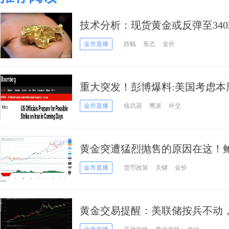
技术分析：现货黄金或反弹至340
金市直播
跌幅
形态
金价
重大突发！彭博爆料:美国考虑本
价应声急剧反弹
金市直播
核武器
鹰派
外交
黄金突遭猛烈抛售的原因在这！鲍
价大跌近20美元 如何交易黄金？
金市直播
货币政策
关键
金价
黄金交易提醒：美联储按兵不动
价短线或剑指3300？