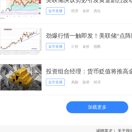
师：这一幕恐引发金价大跌
金市直播
经济
金价
高位
劲爆行情一触即发！美联储“点阵
元指数、日元、欧元、英镑、澳
金市直播
汇价
金价
指数
投资组合经理：货币贬值将推高
金市直播
风险
政府
经济
加载更多
诚聘英才
|
关于我