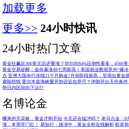
加载更多
更多>>
24小时快讯
24小时热门文章
黄金狂飙近300美元后还要涨？华尔街84%压倒性看多，4500
黄金交易提醒：金价暴涨创七周新高！美国就业数据意外“爆冷”
点
亚洲大国央行连续21个月购金7月创阶段新高，呈现出黄金
避险防线
霍尔木兹海峡重开协议近在咫尺？伊朗开出天价条件
势日内区间向下运行
名博论金
哪来的天花板，黄金才刚开始
今天还会猛冲吗？
老马点金：8月
涨，本周开门红！
易知行：路演中，黄金全程在线解析
欧盘前