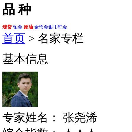
品 种
现货
铂金
原油
金饰
金银币
钯金
首页
>
名家专栏
基本信息
专家姓名：
张尧浠