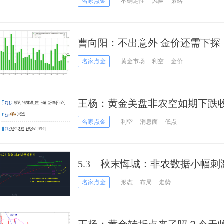
名家点金
不确定性
风险
策略
曹向阳：不出意外 金价还需下探
名家点金
黄金市场
利空
金价
王杨：黄金美盘非农空如期下跌
名家点金
利空
消息面
低点
5.3—秋末悔城：非农数据小幅
大变！
名家点金
形态
布局
走势