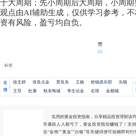
于大周期；先小周期后大周期，小周期
观点由AI辅助生成，仅供学习参考，
资有风险，盈亏均自负。
赞
2人
标签
徐文婷
张良点金
景良东
王杨
抢钱俱乐部
头狼
名
博
王导
杜康
秋末悔城
李生论金
右琅
金都城
实用的黄金投资指南，分享精品投资理财诀
市暴跌人人都亏了，黄金投资我却赚钱了！支持
击“金饰”“黄金”“白银”等关键词便可知晓即时