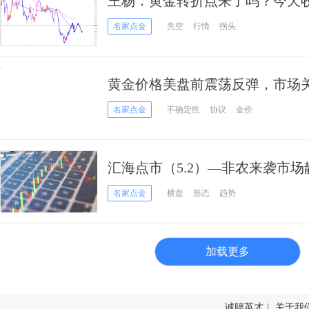
王杨：黄金转折点来了吗？今天
名家点金
先空
行情
拐头
黄金价格美盘前震荡反弹，市场
名家点金
不确定性
协议
金价
汇海点市（5.2）—非农来袭市
激！
名家点金
横盘
形态
趋势
加载更多
诚聘英才
|
关于我