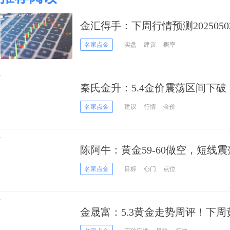
金汇得手：下周行情预测2025050
名家点金
实盘
建议
概率
秦氏金升：5.4金价震荡区间下
测及操作建议
名家点金
建议
行情
金价
陈阿牛：黄金59-60做空，短线
名家点金
目标
心门
点位
金晟富：5.3黄金走势周评！下