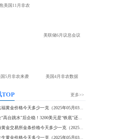
大家第一时间获取最新策略和实时指
焦美国11月非农
导， 关注老师财经号主页：
p://mp.cnfol.com/user/58676
名网友-中金在线手机网：
黄金多，看到什
美联储6月议息会议
位置呢？
文婷：
冲破75，看85-4400附近，行情瞬息
变，盘中机会转瞬即逝。 为了让大家第一
间获取最新策略和实时指导， 关注老师财
主页：http://mp.cnfol.com/user/58676
美国5月非农来袭
美国4月非农数据
名网友-中金在线手机网：
能回撤到30
文婷：
先看破了40会到30，最新策略和实
TOP
更多>>
时指导， 关注老师财经号主页：
p://mp.cnfol.com/user/58676
周六福黄金价格今天多少一克（2025年05月03日）...
“高台跳水”后企稳！3200美元是“铁底”还...
名网友-中金在线手机网：
止损多少 老师
上海黄金交易所金条价格今天多少一克（2025年05...
文婷：
7美金
周生生黄金价格今天多少一克（2025年05月03日）