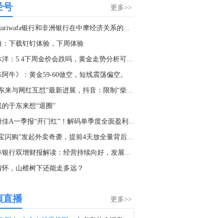
经号
金十数据8月8日讯，当地时间8月7日，美国总统特朗普在社交平台“真实社交”发文称，将立即就联邦上诉法院阻止白宫宴会厅项目的裁决向美国最高法院提出上诉，并称该裁决“出于政治动机且违法”。特朗普援引联邦上诉法院法官内奥米·拉奥的反对意见称，原告美国国家历史保护信托基金会不具备阻止白宫施工的诉讼资格，地区法院无权介入该项目，且政府在国家安全方面的利益应得到优先考虑。特朗普称，该项目不仅包括宴会厅，还包括防空洞、医院及医疗设施、机密军事设施、防导弹钢结构、防无人机屋顶、军用通风系统以及防弹、防爆玻璃等，属于一个整体性的国家安全和军事设施项目。（央视新闻）
更多>>
7:03
Attijariwafa银行和非洲银行在中摩经济关系的作用
美联储在固定利率逆回购操作中总计接纳了2个对手方的14.5亿美元。
狼：下载钉钉体验，下周体验
6:30
江沐洋：5.4下周金价会跌吗，黄金走势分析可以抄底买涨吗
金十数据8月8日讯，据美国白宫国家经济委员会主任哈塞特周五称，美国总统特朗普与美联储主席沃什经常讨论经济问题。哈塞特表示，他不会旁听这些通话，但坚称自己“确信”总统不会就利率决定向沃什施压。哈塞特表示：“沃什和总统有着非常密切的长期关系，源于他们在纽约市和佛罗里达州的交往，他们一直都在讨论经济。我也与沃什交流，贝森特也是如此，所以这并不算什么新闻。”特朗普与沃什之间定期通话在现代白宫与美联储关系史上并不常见，并引发外界担忧，即总统正在寻求影响美联储的政策制定。哈塞特表示，特朗普“尊重美联储的独立性”。
陈阿牛》：黄金59-60做空，短线震荡偏空。
2:27
“于东来与网红互怼”最新进展，抖音：限制“柴怼怼”账号投...
确认乌干达评级为“B”，展望稳定。
怒的于东来想“退圈”
0:47
深康佳A一季报“开门红”！解码单季度全面盈利背后的双核引...
图示：贝克休斯油服钻井数据亮点一览
“淘宝闪购”发起外卖奇袭，提前4天放全量背后的“潜力与野...
0:06
桂林银行双增财报解读：经营持续向好，发展韧性十足
美联储理事库克的律师：我们将对最新的借口提出挑战，并维护库克在美联储的职位和职责。
情怀，山楂树下还能走多远？
9:52
美联储理事库克的律师：没有任何有效理由可以罢免库克理事。
演直播
更多>>
3:40