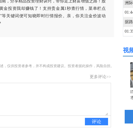
指南，分享精品投资理财诀窍，带你走上财富增值之路！股
黄金投资我却赚钱了！支持贵金属1秒查行情，菜单栏点
01:4
白银”等关键词便可知晓即时行情报价。亲，你关注金价波动
？
01:3
视
01:3
述，仅供投资者参考，并不构成投资建议。投资者据此操作，风险自担。
01:3
更多评论>>
01:2
01:1
评论
01:1