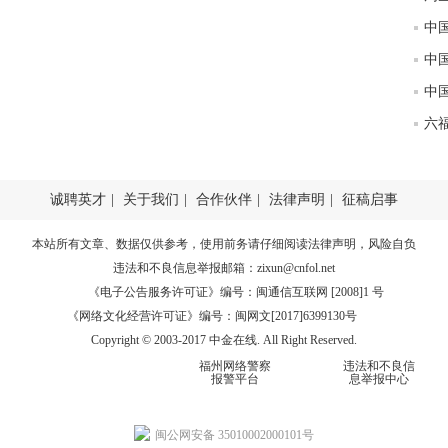
匿
度
徐
师财
匿
怎
徐
诚聘英才
|
关于我们
|
合作伙伴
|
法律声明
|
征稿启事
略
htt
本站所有文章、数据仅供参考，使用前务请仔细阅读
法律声明
，风险自负
违法和不良信息举报邮箱：
zixun@cnfol.net
《电子公告服务许可证》编号：闽通信互联网 [2008]1 号
《网络文化经营许可证》编号：闽网文[2017]6399130号
Copyright © 2003-2017 中金在线. All Right Reserved.
福州网络警察
违法和不良信
报警平台
息举报中心
闽公网安备 35010002000101号