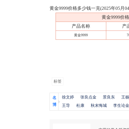
黄金9999价格多少钱一克(2025年05月
黄金9999价格
产品名称
产
黄金9999
7
标签
徐文婷
张良点金
景良东
王
名
博
王导
杜康
秋末悔城
李生论