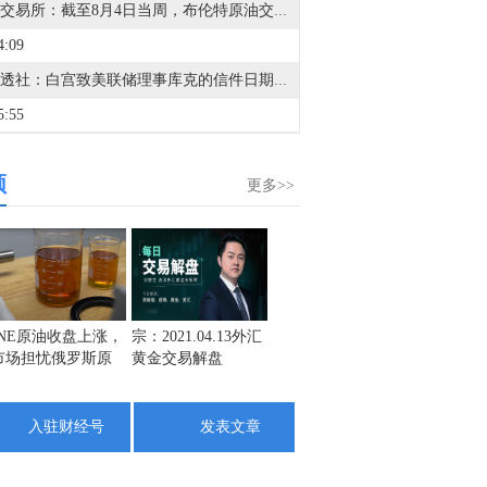
洲际交易所：截至8月4日当周，布伦特原油交易投机者将净多头头寸减少20,361份合约，至164,722份合约。柴油交易投机者将净多头头寸增加1,163份合约，至88,357份合约。
4:09
据路透社：白宫致美联储理事库克的信件日期为8月5日，要求她在21天内就相关陈述提供书面回应。
5:55
据Axios：一名调解国的外交官称，伊朗谈判人员正在等待伊朗最高国家安全委员会就与阿曼和美国达成的协议作出最终批准。该外交官表示，“我们预计很快会获得这一批准。”
频
1:08
更多>>
英特尔(INTC.O)：格雷格·恩斯特（Greg Ernst）将在任职27年后离开英特尔。
0:48
英特尔(INTC.O)：任命迪恩·贾纳克（Dean Jarnac）为执行副总裁兼首席销售官。
3:29
INE原油收盘上涨，
宗：2021.04.13外汇
盛文兵：通胀预期
栾雪：
市场担忧俄罗斯原
黄金交易解盘
再度升温 且看美联
外汇上
美国参议院以86票赞成、11票反对通过全面俄罗斯能源制裁法案，并提交众议院审议。
油出口受阻
储如何应对
8:37
入驻财经号
发表文章
金十数据8月8日讯，美国联邦航空局当地时间8月6日发布适航指令，适用于三个型号的波音客机，估计影响471架在美国注册的飞机。美国联邦航空局表示，此前收到报告称，部分客机机身出现裂纹，相关问题可能对飞机结构完整性产生不利影响。指令要求对这些飞机进行检查。该指令将于9月10日生效。（央视新闻）
8:08