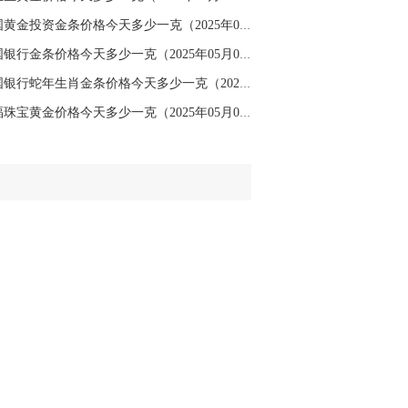
名网友-中金在线手机网：
二十美金的幅
中国黄金投资金条价格今天多少一克（2025年05月...
。70一50？。
中国银行金条价格今天多少一克（2025年05月03日...
文婷：
带上止损博弈，实时指导， 关注老
经号主页：http://mp.cnfol.com/user/58676
中国银行蛇年生肖金条价格今天多少一克（2025年...
六福珠宝黄金价格今天多少一克（2025年05月03日...
名网友-中金在线手机网：
老师好，金现在
样操作？
文婷：
70附近高空，50附近低多，最新策
和实时指导， 关注老师财经号主页：
p://mp.cnfol.com/user/58676