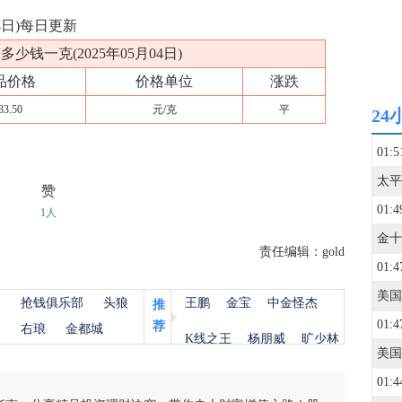
04日)每日更新
多少钱一克(2025年05月04日)
品价格
价格单位
涨跌
83.50
元/克
平
24
01:5
赞
01:4
1人
责任编辑：gold
01:4
美国
杨
抢钱俱乐部
头狼
王鹏
金宝
中金怪杰
推
01:4
荐
金
右琅
金都城
K线之王
杨朋威
旷少林
01:4