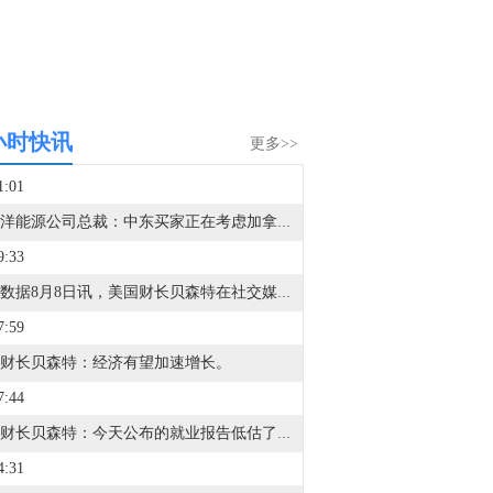
小时快讯
更多>>
1:01
太平洋能源公司总裁：中东买家正在考虑加拿大液化天然气（LNG），将其作为替代供应来源，并作为应对地缘政治动荡的风险对冲手段。
9:33
金十数据8月8日讯，美国财长贝森特在社交媒体上发文表示：“今天公布的就业报告低估了实体经济的潜在实力：美国本土商业正在建设，工厂正在生产，工人的生产率正在提高。7月标志着商品生产行业就业连续第五个月增长。今年以来，商品生产行业已创造10.5万个就业岗位，实现了自2023年以来7个月开局最强劲的表现。此外，第二季度生产率增速超过预期水平的一倍以上，为美国经济实现持续增长以及美国工人工资实际增长创造了有利条件。第三季度强劲的经济增长预期进一步表明，美国经济有望加速增长。当美国生产更多产品、工人生产率不断提高时，美国本土经济将从中受益：工资水平更高，企业实力更强，消费者拥有更多选择，同时经济扩张将建立在能够降低通胀的供给侧实力基础之上，而不是依靠短暂的刺激效应。”
7:59
财长贝森特：经济有望加速增长。
7:44
美国财长贝森特：今天公布的就业报告低估了美国经济的潜在实力。
4:31