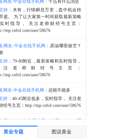
名网友-中金在线手机网：
十点有什么消息
胡塞武装声明：武装部队坚定地以升级回应升级，并确认将对沙特为继续实施封锁而调集的任何兵力或力量发动猛烈打击。
文婷：
木有，行情瞬息万变，盘中机会转
3:10
即逝。 为了让大家第一时间获取最新策略
胡塞武装声明：也门武装部队对沙特集结力量，以及其位于萨赫恩·金恩（Saḥn al-Jinn）营地内的相关弹药库、车辆和军事装备发动了打击。
实时指导， 关注老师财经号主页：
p://mp.cnfol.com/user/58676
名网友-中金在线手机网：
原油哪里做空？
谢
文婷：
79-80附近，最新策略和实时指导，
关注老师财经号主页：
p://mp.cnfol.com/user/58676
名网友-中金在线手机网：
还能不能多
文婷：
40-45附近低多，实时指导， 关注老
经号主页：http://mp.cnfol.com/user/58676
名网友-中金在线手机网：
老师好，4345可
多吗？
黄金专题
图说黄金
文婷：
40-45附近多，带上止损博弈，为了