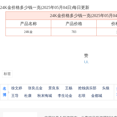
24K金价格多少钱一克(2025年05月04日)每日更新
24K金价格多少钱一克(2025年05月04
产品名称
产品价格
价
24K金
783
赞
1人
标签
徐文婷
张良点金
景良东
王杨
抢钱俱乐部
头狼
名
博
王导
杜康
秋末悔城
李生论金
右琅
金都城