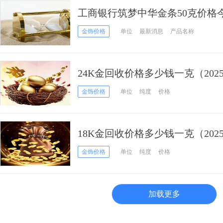
工商银行筑梦中华金条50克价格今
月04日）
金饰价格
单位
最新消息
产品名称
24K金回收价格多少钱一克（2025
金饰价格
单位
纯度
价格
18K金回收价格多少钱一克（2025
金饰价格
单位
纯度
价格
加载更多