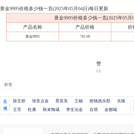
黄金9995价格多少钱一克(2025年05月04日)每日更新
黄金9995价格多少钱一克(2025年05月0
产品名称
产品价格
价
黄金9995
781.00
赞
1人
标签
徐文婷
张良点金
景良东
王杨
抢钱俱乐部
头狼
名
博
王导
杜康
秋末悔城
李生论金
右琅
金都城