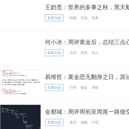
王奶贵：世界的多事之秋，黑天
治冲击金融市场！
名家点金
制裁
石油
笔者
何小冰：周评黄金后，总结三点
名家点金
总结
结果
信心
易维哲：黄金恐无翻身之日，原
名家点金
行情
横盘
周线
金都城：周评周初至周尾一路做
名家点金
基本
波幅
行情