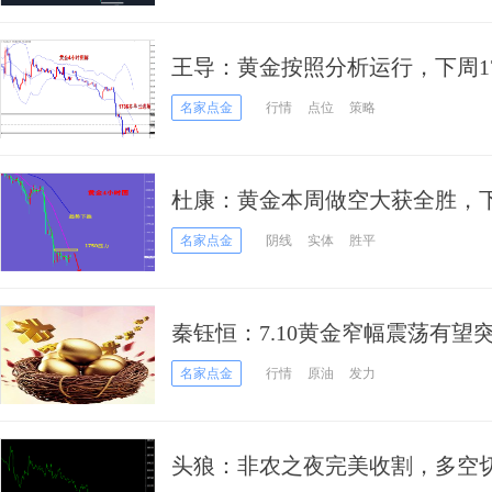
王导：黄金按照分析运行，下周17
名家点金
行情
点位
策略
杜康：黄金本周做空大获全胜，下
名家点金
阴线
实体
胜平
秦钰恒：7.10黄金窄幅震荡有望突
涨。
名家点金
行情
原油
发力
头狼：非农之夜完美收割，多空切