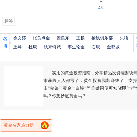
2人
标签
徐文婷
张良点金
景良东
王杨
抢钱俱乐部
头狼
名
博
王导
杜康
秋末悔城
李生论金
右琅
金都城
实用的黄金投资指南，分享精品投资理财诀
市暴跌人人都亏了，黄金投资我却赚钱了！支持
击“金饰”“黄金”“白银”等关键词便可知晓即时
吗？你想抄底黄金吗？
黄金名家热力榜