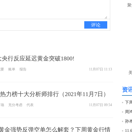
让
聚
htt
评论
匿
么
徐
万
央行反应延迟黄金突破1800!
时
经号
纪要
账单
报告
11月07日 11:13
匿
徐
资讯
热力榜十大分析师排行（2021年11月7日）
htt
市场
充分考虑
代表
11月07日 09:54
匿
孙本
徐
.7黄金强势反弹空单怎么解套？下周黄金行情