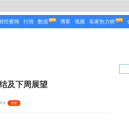
财经要闻
行情
数据
博客
视频
名家热力榜
总结及下周展望
有道
专栏