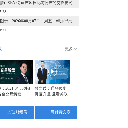
派拉蒙(PSKY.O)宣布延长此前公布的交换要约和要约收购的到期日期。
5:28
金十图示：2026年08月07日（周五）华尔街恐惧与贪婪指数（美盘后）
4:21
据美国证券交易委员会（SEC）文件显示，AT&T(T.N)提交了发行12亿欧元浮动利率全球票据的最终条款文件，该票据将于2028年到期。
频
3:41
更多>>
道琼斯指数8月7日（周五）收盘上涨151.42点，涨幅0.28%，报54036.52点；标普500指数8月7日（周五）收盘上涨47.63点，涨幅0.62%，报7757.59点；纳斯达克综合指数8月7日（周五）收盘上涨342.26点，涨幅1.30%，报26690.62点。
3:36
截止至8月4日当周CFTC商品类商业持仓报告在金十数据中心更新啦！欢迎点击查看>>
3:34
：2021.04.13外汇
盛文兵：通胀预期
栾雪：4月13日黄金
金市黑
黄金交易解盘
再度升温 且看美联
外汇上证解盘
1742
截止至8月4日当周CFTC外汇类商业持仓报告在金十数据中心更新啦！欢迎点击查看>>
储如何应对
1725
3:32
1708
入驻财经号
写付费文章
截止至8月4日当周CFTC商品类非商业持仓报告在金十数据中心更新啦！欢迎点击查看>>
3:30