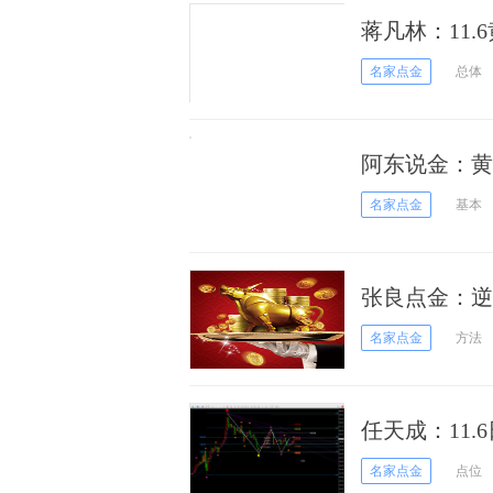
蒋凡林：11
名家点金
总体
阿东说金：黄
名家点金
基本
张良点金：逆
易人！
名家点金
方法
任天成：11.
名家点金
点位