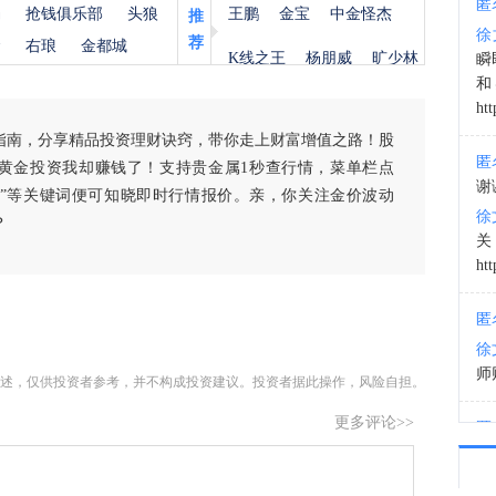
匿
杨
抢钱俱乐部
头狼
王鹏
金宝
中金怪杰
推
徐
荐
03:3
金
右琅
金都城
K线之王
杨朋威
旷少林
瞬
和
htt
指南，分享精品投资理财诀窍，带你走上财富增值之路！股
匿
黄金投资我却赚钱了！支持贵金属1秒查行情，菜单栏点
谢
白银”等关键词便可知晓即时行情报价。亲，你关注金价波动
徐
？
htt
匿
徐
师财
述，仅供投资者参考，并不构成投资建议。投资者据此操作，风险自担。
更多评论>>
匿
以
徐