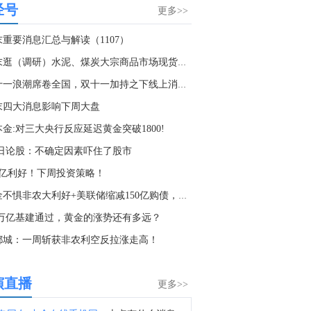
经号
截止至8月4日当周CFTC外汇类非商业持仓报告在金十数据中心更新啦！欢迎点击查看>>
更多>>
1:00
末重要消息汇总与解读（1107）
金十数据8月8日讯，美股周五收盘，道指收涨0.28%，标普500指数涨0.6%，纳指涨1.3%。SpaceX(SPCX.O)大涨15.8%，高通(QCOM.O)涨4.6%，英伟达(NVDA.O)涨2.2%。存储概念股多数收跌，SK海力士(SKHY.O)跌近4%，美光科技(MU.O)跌0.4%。纳斯达克中国金龙指数收涨0.7%。光通信板块大涨，Applied Optoelectronics(AAOI.O)涨9%，Lumentum(LITE.O)涨6.2%，康宁(GLW.N)涨5.4%，迈威尔科技(MRVL.O)涨3.8%。
周末逛（调研）水泥、煤炭大宗商品市场现货价格
9:11
双十一浪潮席卷全国，双十一加持之下线上消费概念到底路在何...
据CNN：美国总统特朗普将于下周一为达琳·格雷厄姆（已故参议员林赛·格雷厄姆的妹妹）举行电话集会。
末四大消息影响下周大盘
6:55
金:对三大央行反应延迟黄金突破1800!
美国加州州长纽森：加州正在为首次购买电动汽车的消费者提供数千美元的购车优惠。现在，购买一辆新的电动汽车最高可节省3500美元，购买二手电动汽车最高可节省1750美元。
日论股：不确定因素吓住了股市
8:41
万亿利好！下周投资策略！
金十数据8月8日讯，截至当天收盘，纽约商品交易所9月交货的轻质原油期货价格上涨89美分，收于每桶78.18美元，涨幅为1.15%；10月交货的伦敦布伦特原油期货价格上涨1.06美元，收于每桶83.55美元，涨幅为1.29%。
黄金不惧非农大利好+美联储缩减150亿购债，逆市突破1800
4:08
.2万亿基建通过，黄金的涨势还有多远？
乌克兰总统泽连斯基：在塞尔维亚开始了双边会谈。
都城：一周斩获非农利空反拉涨走高！
1:32
乌克兰总统泽连斯基对美国参议院通过俄罗斯制裁法案表示感谢。
演直播
更多>>
8:54