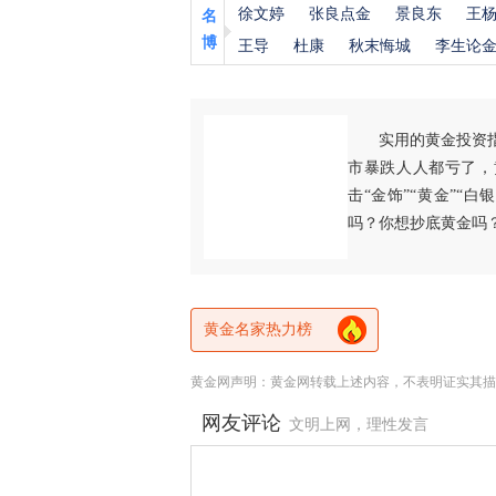
徐文婷
张良点金
景良东
王
名
博
王导
杜康
秋末悔城
李生论
实用的黄金投资
市暴跌人人都亏了，
击“金饰”“黄金”“
吗？你想抄底黄金吗
黄金名家热力榜
黄金网声明：黄金网转载上述内容，不表明证实其描
网友评论
文明上网，理性发言