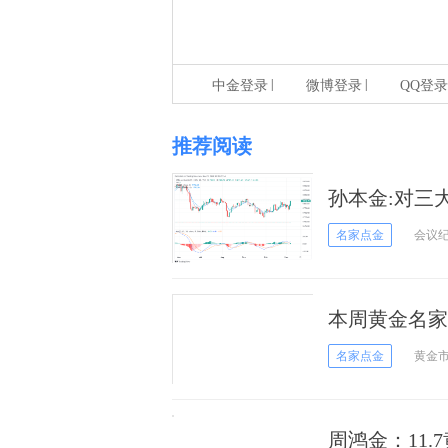
|
|
中金登录
微博登录
QQ登录
推荐阅读
孙本金:对三大
名家点金
会议
本周黄金名家
名家点金
黄金
周鸿金：11