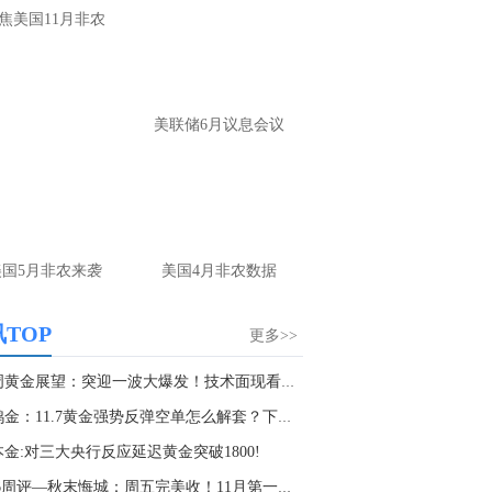
大家第一时间获取最新策略和实时指
焦美国11月非农
导， 关注老师财经号主页：
p://mp.cnfol.com/user/58676
名网友-中金在线手机网：
黄金多，看到什
美联储6月议息会议
位置呢？
文婷：
冲破75，看85-4400附近，行情瞬息
变，盘中机会转瞬即逝。 为了让大家第一
间获取最新策略和实时指导， 关注老师财
主页：http://mp.cnfol.com/user/58676
美国5月非农来袭
美国4月非农数据
名网友-中金在线手机网：
能回撤到30
文婷：
先看破了40会到30，最新策略和实
TOP
更多>>
时指导， 关注老师财经号主页：
p://mp.cnfol.com/user/58676
下周黄金展望：突迎一波大爆发！技术面现看涨突...
周鸿金：11.7黄金强势反弹空单怎么解套？下周黄...
名网友-中金在线手机网：
止损多少 老师
金:对三大央行反应延迟黄金突破1800!
文婷：
7美金
11.6周评—秋末悔城：周五完美收！11月第一周完...