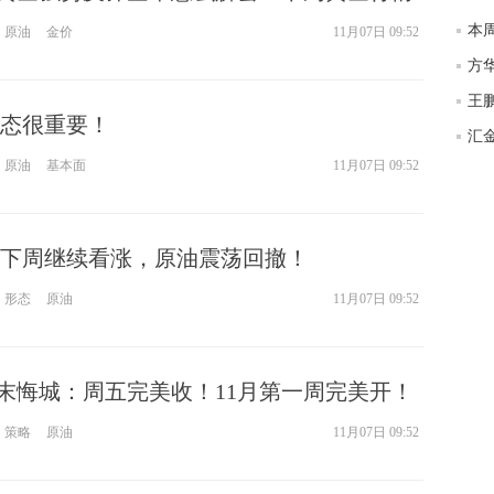
匿
原油
金价
11月07日 09:52
度
方
徐
师财
王
态很重要！
汇
匿
原油
基本面
11月07日 09:52
怎
徐
略
htt
下周继续看涨，原油震荡回撤！
形态
原油
11月07日 09:52
—秋末悔城：周五完美收！11月第一周完美开！
策略
原油
11月07日 09:52