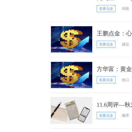
走势预判
名家点金
风险
王鹏点金：心
名家点金
建议
方华富：黄金
名家点金
收口
11.6周评
准备
名家点金
概率