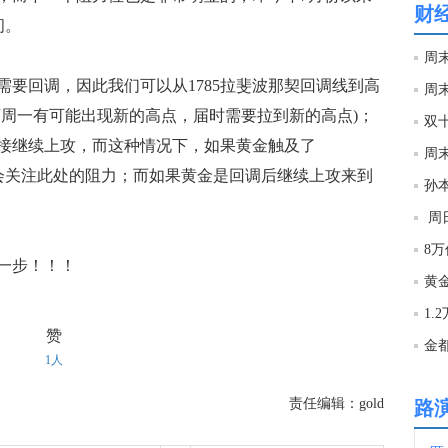
财
间。
04:0
周
回调，因此我们可以从1785拉斐波那契回调线到高
03:5
过下周一有可能出现新的高点，届时需要拉到新的高点)；
接继续上攻，而这种情况下，如果黄金触及了
周
03:5
个人会关注此处的阻力；而如果黄金是回调后继续上攻来到
孙本
。
周
03:4
8
一步！！！
03:4
1
赞
金
1人
03:4
责任编辑：gold
路
03:3