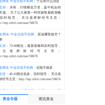
名网友-中金在线手机网：
十点有什么消息
金十数据8月8日讯，当地时间7日获悉，伊朗议会国家安全与外交政策委员会发言人哈桑·卡什卡维表示，伊朗与阿曼已明确霍尔木兹海峡航运相关的谅解备忘录的总体框架，最终文本及具体细节将于近期对外公布。8月6日，伊朗方面公开拟议的霍尔木兹海峡战略管理方案初步文本细节，内容包括禁止敌对方面通过海峡等，违反规定者将被处以最高达货物价值20%的罚款。伊朗近期多次强调，霍尔木兹海峡相关安排应仅由伊朗和阿曼协商决定，绝不接受任何外部势力介入。而美国总统特朗普6日表示，美方正参与有关霍尔木兹海峡的谈判。（央视新闻）
文婷：
木有，行情瞬息万变，盘中机会转
4:11
即逝。 为了让大家第一时间获取最新策略
美国商品期货交易委员会（CFTC）：截至8月4日当周，日元净空头头寸为45,473份合约。欧元净空头头寸为58,091份合约。英镑净空头头寸为57,814份合约。瑞郎净空头头寸为32,822份合约。
实时指导， 关注老师财经号主页：
p://mp.cnfol.com/user/58676
名网友-中金在线手机网：
原油哪里做空？
谢
文婷：
79-80附近，最新策略和实时指导，
关注老师财经号主页：
p://mp.cnfol.com/user/58676
名网友-中金在线手机网：
还能不能多
文婷：
40-45附近低多，实时指导， 关注老
经号主页：http://mp.cnfol.com/user/58676
名网友-中金在线手机网：
老师好，4345可
多吗？
黄金专题
图说黄金
文婷：
40-45附近多，带上止损博弈，为了