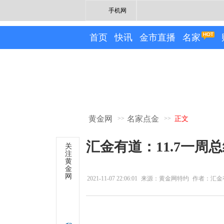
手机网
首页
快讯
金市直播
名家
黄金网
名家点金
>>
>>
正文
汇金有道：11.7一周
关
注
黄
金
网
2021-11-07 22:06:01
来源：黄金网特约
作者：汇金
专栏