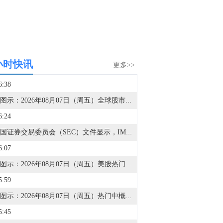
小时快讯
更多>>
6:38
金十图示：2026年08月07日（周五）全球股市指数-美洲市场（收盘）
6:24
据美国证券交易委员会（SEC）文件显示，IMG财富管理持有212股SpaceX(SPCX.O)A类股份。
6:07
金十图示：2026年08月07日（周五）美股热门股票行情一览（美股收盘）
5:59
金十图示：2026年08月07日（周五）热门中概股行情一览（美股收盘）
5:45