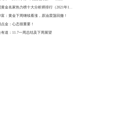
名网友-中金在线手机网：
二十美金的幅
本周黄金名家热力榜十大分析师排行（2021年11月...
。70一50？。
华富：黄金下周继续看涨，原油震荡回撤！
文婷：
带上止损博弈，实时指导， 关注老
经号主页：http://mp.cnfol.com/user/58676
鹏点金：心态很重要！
金有道：11.7一周总结及下周展望
名网友-中金在线手机网：
老师好，金现在
样操作？
文婷：
70附近高空，50附近低多，最新策
和实时指导， 关注老师财经号主页：
p://mp.cnfol.com/user/58676