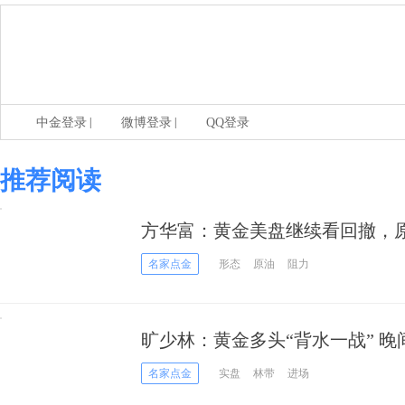
|
|
中金登录
微博登录
QQ登录
推荐阅读
方华富：黄金美盘继续看回撤，
名家点金
形态
原油
阻力
旷少林：黄金多头“背水一战” 晚
腰
名家点金
实盘
林带
进场