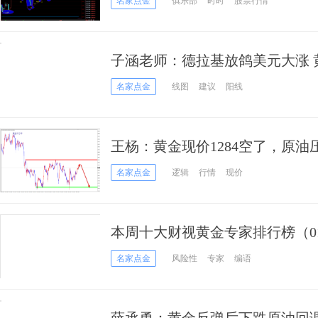
名家点金
俱乐部
时时
股票行情
子涵老师：德拉基放鸽美元大涨 
升
名家点金
线图
建议
阳线
王杨：黄金现价1284空了，原
名家点金
逻辑
行情
现价
本周十大财视黄金专家排行榜（01
名家点金
风险性
专家
编语
薛承勇：黄金反弹后下跌原油回