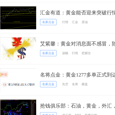
汇金有道：黄金能否迎来突破行
名家点金
行情
汇金
原油
艾紫馨：黄金对消息面不感冒，
名家点金
波幅
行情
把握住
名将点金：黄金1277多单正式
多
名家点金
先空
名将
横盘
抢钱俱乐部：石油，黄金，外汇