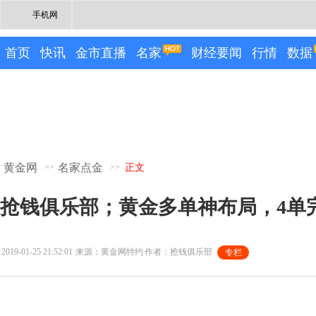
手机网
首页
快讯
金市直播
名家
财经要闻
行情
数据
黄金网
名家点金
>>
>>
正文
抢钱俱乐部；黄金多单神布局，4单完胜
2019-01-25 21:52:01
来源：黄金网特约
作者：抢钱俱乐部
专栏