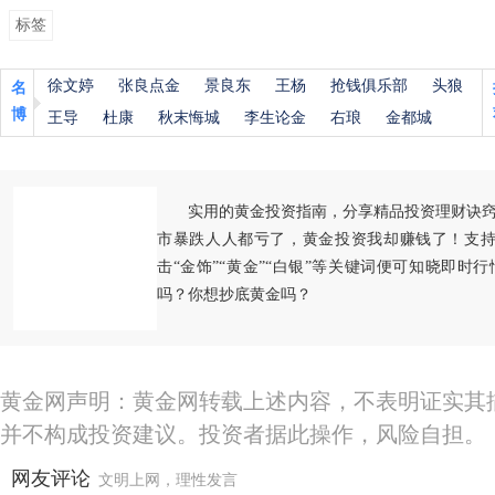
标签
徐文婷
张良点金
景良东
王杨
抢钱俱乐部
头狼
名
博
王导
杜康
秋末悔城
李生论金
右琅
金都城
实用的黄金投资指南，分享精品投资理财诀
市暴跌人人都亏了，黄金投资我却赚钱了！支持
击“金饰”“黄金”“白银”等关键词便可知晓即时
吗？你想抄底黄金吗？
黄金网声明：黄金网转载上述内容，不表明证实其
并不构成投资建议。投资者据此操作，风险自担。
网友评论
文明上网，理性发言