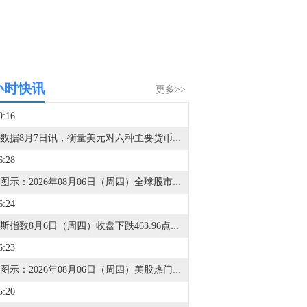
小时快讯
更多>>
9:16
金十数据8月7日讯，衡量美元对六种主要货币的美元指数当天上涨0.25%，在汇市尾市收于99.930。截至纽约汇市尾市，1欧元兑换1.1524美元，低于前一交易日的1.1553美元；1英镑兑换1.3457美元，低于前一交易日的1.3469美元。1美元兑换158.33日元，高于前一交易日的157.67日元；1美元兑换0.8122瑞士法郎，高于前一交易日的0.8069瑞士法郎；1美元兑换1.4014加元，高于前一交易日的1.4008加元；1美元兑换9.5068瑞典克朗，高于前一交易日的9.4832瑞典克朗。
6:28
金十图示：2026年08月06日（周四）全球股市指数-美洲市场（收盘）
6:24
道琼斯指数8月6日（周四）收盘下跌463.96点，跌幅0.85%，报53885.16点；标普500指数8月6日（周四）收盘下跌13.55点，跌幅0.18%，报7710.00点；纳斯达克综合指数8月6日（周四）收盘下跌15.09点，跌幅0.06%，报26348.35点。
6:23
金十图示：2026年08月06日（周四）美股热门股票行情一览（美股收盘）
5:20