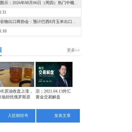
金十图示：2026年08月06日（周四）热门中概股行情一览（美股收盘）
1:11
巴西谷物出口商协会：预计巴西8月玉米出口量将达到408万吨，低于去年同期的734万吨。
1:10
巴西谷物出口商协会：预计巴西8月大豆出口量将达到974万吨，高于去年同期的811万吨。预计巴西8月豆粕出口量将达到248万吨，高于去年同期的202万吨。
频
1:04
更多>>
金十数据8月7日讯，美股周四收盘，道指收跌0.86%，标普500指数跌0.18%，纳指跌0.06%。闪迪(SNDK.O)跌6.8%，西部数据(WDC.O)跌13%，SK海力士(SKHY.O)跌5%，SpaceX(SPCX.O)涨6%。纳斯达克中国金龙指数收涨0.27%，阿里巴巴(BABA.N)跌1%。
1:45
金十数据8月7日讯，SpaceX(SPCX.O)计划为其与特斯拉在美国得克萨斯州开发的大型半导体制造工厂Terafab建设自有电力设施。负责SpaceX能源和数据中心开发业务的Riley Trettel周三在得州格莱姆斯县表示：“我们将自给自足，将建设燃气发电厂，还将建设非常大型的电池阵列以储存能源。”这些言论为马斯克旗下两家最大企业正在推进的新工厂计划提供了新的细节。数据中心和新工厂带来的电力需求激增，推动了对新建天然气发电厂的需求，而马斯克长期以来一直倾向于垂直整合模式。马斯克及其旗下企业并非首次参与得州能源市场。特斯拉生产名为Megapack的大型电网级电池储能设备，并在休斯敦西部拥有一家Megapack工厂。
0:53
INE原油收盘上涨，
宗：2021.04.13外汇
盛文兵：通胀预期
栾雪：
市场担忧俄罗斯原
黄金交易解盘
再度升温 且看美联
外汇上
金十数据8月7日讯，当地时间6日21时40分左右，伊朗格什姆岛传出两声爆炸声。伊朗方面称，爆炸声系在霍尔木兹海峡入口附近打击敌方目标所致，此次行动的成果将在未来几小时内向公众公布。（央视）
油出口受阻
储如何应对
9:33
入驻财经号
发表文章
金十数据8月7日讯，据Axios报道，美国总统特朗普计划于当地时间周四签署两项行政令，旨在因商业化“生育旅游”行业而拒绝给予部分在美出生儿童公民身份。特朗普还寻求取消部分在美国境内工作的外国外交人员子女的出生公民权，并可能在未来将这一措施扩大至美国海外领土。这是特朗普第二次尝试限制美国出生公民权，预计将面临法律挑战。批评人士认为，该措施违反美国宪法第十四修正案，该修正案保障几乎所有在美国出生者获得公民身份。美国法律目前已经禁止以“主要目的是通过在美国生孩子获得美国公民身份”为目的申请旅游签证。如果移民官员认定外国孕妇入境美国的目的在于生育，也可以拒绝其入境。
4:03