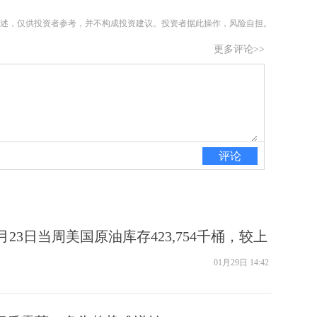
述，仅供投资者参考，并不构成投资建议。投资者据此操作，风险自担。
更多评论>>
评论
1月23日当周美国原油库存423,754千桶，较上
千桶
01月29日 14:42