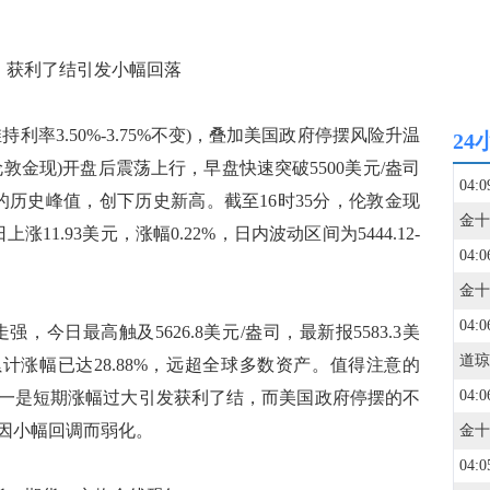
，获利了结引发小幅回落
3.50%-3.75%不变)，叠加美国政府停摆风险升温
24
敦金现)开盘后震荡上行，早盘快速突破5500美元/盎司
04:0
盎司的历史峰值，创下历史新高。截至16时35分，伦敦金现
涨11.93美元，涨幅0.22%，日内波动区间为5444.12-
04:0
。
04:0
今日最高触及5626.8美元/盎司，最新报5583.3美
累计涨幅已达28.88%，远超全球多数资产。值得注意的
04:0
一是短期涨幅过大引发获利了结，而美国政府停摆的不
因小幅回调而弱化。
04:0