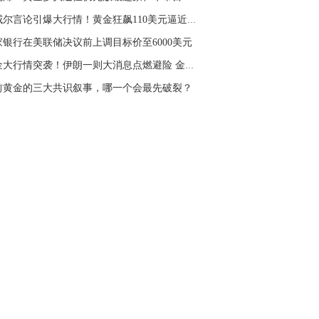
鲍威尔言论引爆大行情！黄金狂飙110美元逼近540...
家银行在美联储决议前上调目标价至6000美元
黄金大行情突袭！伊朗一则大消息点燃避险 金价...
前黄金的三大共识叙事，哪一个会最先破裂？