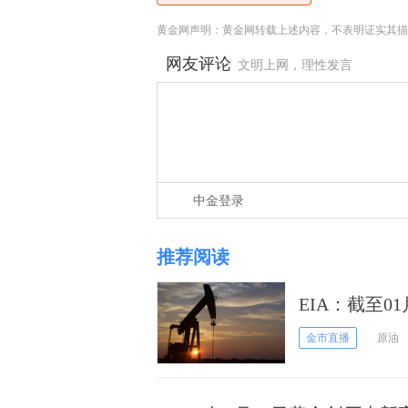
黄金网声明：黄金网转载上述内容，不表明证实其描
网友评论
文明上网，理性发言
中金登录
推荐阅读
EIA：截至0
周减少2295
金市直播
原油