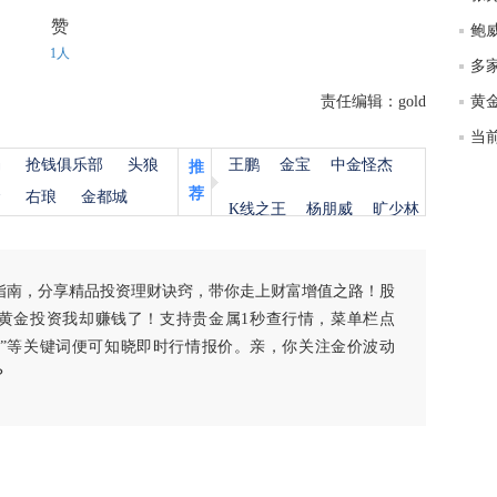
赞
1人
多
责任编辑：gold
当
杨
抢钱俱乐部
头狼
王鹏
金宝
中金怪杰
推
荐
金
右琅
金都城
K线之王
杨朋威
旷少林
指南，分享精品投资理财诀窍，带你走上财富增值之路！股
黄金投资我却赚钱了！支持贵金属1秒查行情，菜单栏点
白银”等关键词便可知晓即时行情报价。亲，你关注金价波动
？