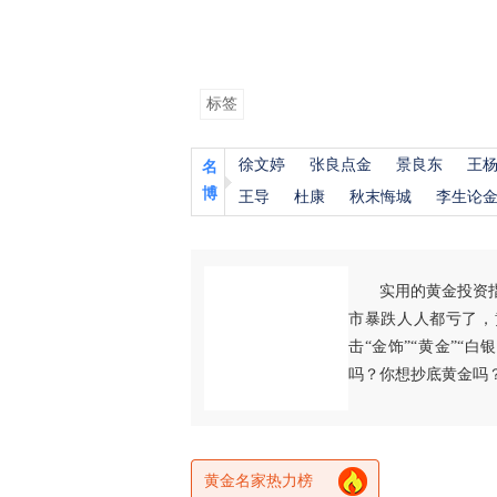
标签
徐文婷
张良点金
景良东
王
名
博
王导
杜康
秋末悔城
李生论
实用的黄金投资
市暴跌人人都亏了，
击“金饰”“黄金”“
吗？你想抄底黄金吗
黄金名家热力榜