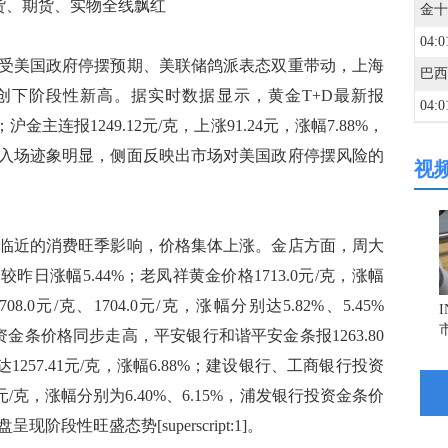
货、期货、实物全线飘红
04:0
美国政府停摆预期、美联储鸽派表态双重带动，上海
创下阶段性新高。据实时数据显示，黄金T+D最新报
04:0
%；沪金主连报1249.12元/克，上涨91.24元，涨幅7.88%，
入场迹象明显，侧面反映出市场对美国政府停摆风险的
视
04:0
03:5
近的消费旺季影响，价格集体上涨。金店方面，周大
较昨日涨幅5.44%；老凤祥黄金价格1713.0元/克，涨幅
03:5
.0元/克、1704.0元/克，涨幅分别达5.82%、5.45%
大银行投资金条价格同步走高，平安银行和谐平安金条报1263.80
03:4
1257.41元/克，涨幅6.88%；建设银行、工商银行投资
57元/克，涨幅分别为6.40%、6.15%，浦发银行投资金条价
呈现阶段性旺盛态势[superscript:1]。
03:4