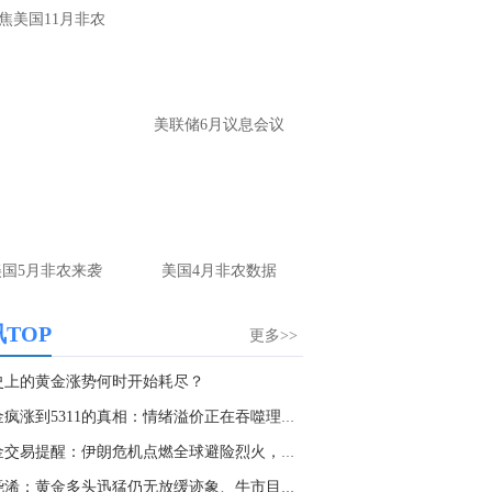
焦美国11月非农
美联储6月议息会议
美国5月非农来袭
美国4月非农数据
TOP
更多>>
史上的黄金涨势何时开始耗尽？
黄金疯涨到5311的真相：情绪溢价正在吞噬理性？
黄金交易提醒：伊朗危机点燃全球避险烈火，金价...
张尧浠：黄金多头迅猛仍无放缓迹象、牛市目标上...