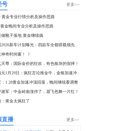
经号
据Axios：美国总统特朗普计划于周四签署两项行政命令，旨在因商业化“出生旅游”产业而拒绝向在美国出生的婴儿授予公民身份。
更多>>
5:57
29 黄金专业行情分析及操作思路
迪士尼(DIS.N)：开始在ESPN和Disney+上测试由人工智能驱动的搜索和内容发现功能。
.28黄金晚间专业分析及操作思路
9:04
联储靴子落地 黄金继续疯
据日经新闻：自2027年起，日本防卫省将提前通知承包商计划采购的设备数量，以帮助他们规划中长期生产。采购信息将涵盖弹药、导弹及其他交付物品。
岚图2026新车计划曝光：四款车全都搭载领先L3智驾
8:06
天神奇时间窗！ ！
据日经新闻：日本将向承包商共享先进防务采购计划。
气天尊：国际金价的狂欢，有色板块的假摔！
7:14
董镇元1月29日：疯狂言论推金牛，金银加速冲尖顶
I原油日内大涨4.00%，现报77.30美元/桶。
宝：1.28黄金加速冲顶回落，晚间继续看调整
6:06
甲谢军：中金岭南涨停了，眉飞色舞一片红！
据伊朗方面报道，知情人士称，格什姆岛传出的两声爆炸声是因在霍尔木兹海峡入口处与敌对目标采取行动。此次行动的成果将在未来数小时内向公众公布。
狼：黄金太疯狂了
7:34
金十数据8月7日讯，贝宁前总统帕特里斯·塔隆当地时间6日当选该国新设参议院的首任议长。参议院议长选举当天在贝宁首都波多诺伏举行。25名参议员投票，塔隆以24票赞成、0票反对、1票弃权当选议长，任期5年。国民议会前议长路易·弗拉沃努当选副议长。此次选举标志着贝宁参议院组建工作完成。（央视）
演直播
更多>>
4:14