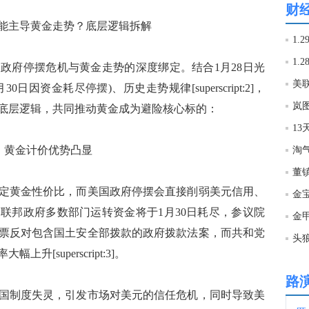
财
主导黄金走势？底层逻辑拆解
03:3
1.
1
府停摆危机与黄金走势的深度绑定。结合1月28日光
03:2
美
于1月30日因资金耗尽停摆)、历史走势规律[superscript:2]，
底层逻辑，共同推动黄金成为避险核心标的：
03:2
13
，黄金计价优势凸显
淘
03:2
WT
黄金性价比，而美国政府停摆会直接削弱美元信用、
金
03:2
联邦政府多数部门运转资金将于1月30日耗尽，参议院
金
票反对包含国土安全部拨款的政府拨款法案，而共和党
头
03:1
[superscript:3]。
路
03:0
制度失灵，引发市场对美元的信任危机，同时导致美