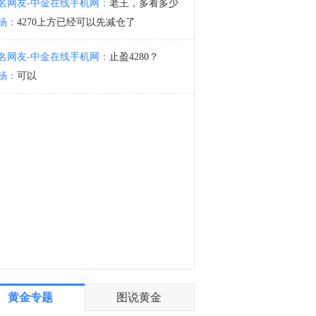
名网友-中金在线手机网：
老王，多看多少
哥央行：增长面临显著下行风险。
杨：
4270上方已经可以先减仓了
4:00
消息人士：派拉蒙(PSKY.O)因法律纠纷暂停NFL媒体版权谈判。
名网友-中金在线手机网：
止盈4280？
杨：
可以
黄金专题
图说黄金