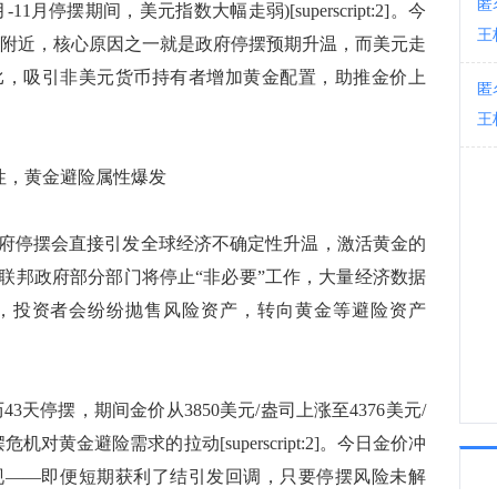
匿
1月停摆期间，美元指数大幅走弱)[superscript:2]。今
墨西
王
.5附近，核心原因之一就是政府停摆预期升温，而美元走
03:0
比，吸引非美元货币持有者增加黄金配置，助推金价上
匿
王
性，黄金避险属性爆发
停摆会直接引发全球经济不确定性升温，激活黄金的
联邦政府部分部门将停止“非必要”工作，大量经济数据
态，投资者会纷纷抛售风险资产，转向黄金等避险资产
43天停摆，期间金价从3850美元/盎司上涨至4376美元/
对黄金避险需求的拉动[superscript:2]。今日金价冲
现——即便短期获利了结引发回调，只要停摆风险未解