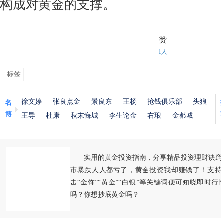
构成对黄金的支撑。
赞
1人
标签
徐文婷
张良点金
景良东
王杨
抢钱俱乐部
头狼
名
博
王导
杜康
秋末悔城
李生论金
右琅
金都城
实用的黄金投资指南，分享精品投资理财诀
市暴跌人人都亏了，黄金投资我却赚钱了！支持
击“金饰”“黄金”“白银”等关键词便可知晓即时
吗？你想抄底黄金吗？