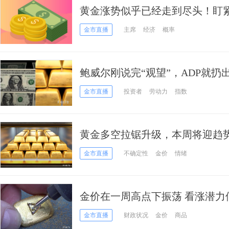
黄金涨势似乎已经走到尽头！盯
非农驾到
金市直播
主席
经济
概率
鲍威尔刚说完“观望”，ADP就扔
涨，今夜市场在恐惧什么？
金市直播
投资者
劳动力
指数
黄金多空拉锯升级，本周将迎趋
金市直播
不确定性
金价
情绪
金价在一周高点下振荡 看涨潜力
金市直播
财政状况
金价
商品