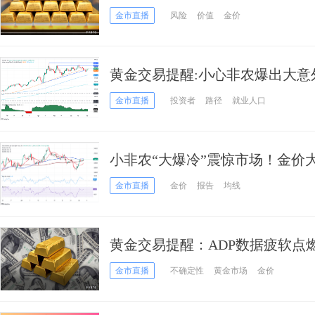
金市直播
风险
价值
金价
黄金交易提醒:小心非农爆出大意外点
析师最新黄金技术分析
金市直播
投资者
路径
就业人口
小非农“大爆冷”震惊市场！金价大
黄金技术前景分析
金市直播
金价
报告
均线
黄金交易提醒：ADP数据疲软点
迎接“非农”数据
金市直播
不确定性
黄金市场
金价