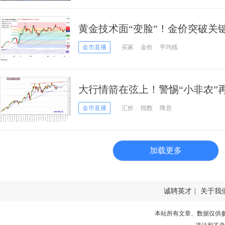
黄金技术面“变脸”！金价突破关键均线
分析师最新金价交易分析
金市直播
买家
金价
平均线
大行情箭在弦上！警惕“小非农”
数、日元、欧元、英镑、澳元和
金市直播
汇价
指数
降息
加载更多
诚聘英才
|
关于我
本站所有文章、数据仅供