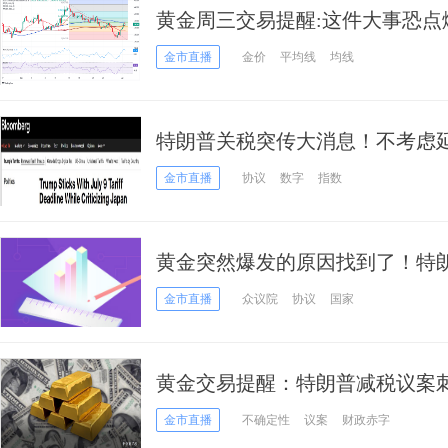
黄金周三交易提醒:这件大事恐点燃行
析师黄金技术前景分析
金市直播
金价
平均线
均线
特朗普关税突传大消息！不考虑延
商品加征35%关税
金市直播
协议
数字
指数
黄金突然爆发的原因找到了！特
金价大涨近36美元 如何交易黄金
金市直播
众议院
协议
国家
黄金交易提醒：特朗普减税议案
一周高位，关注就业数据表现
金市直播
不确定性
议案
财政赤字