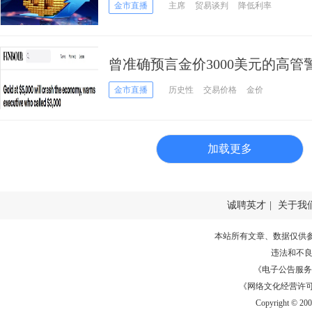
技术面发出新信号
金市直播
主席
贸易谈判
降低利率
曾准确预言金价3000美元的高
平将预示经济崩溃
金市直播
历史性
交易价格
金价
加载更多
诚聘英才
|
关于我
本站所有文章、数据仅供
违法和不
《电子公告服务许可证
《网络文化经营许可证》
Copyright © 20