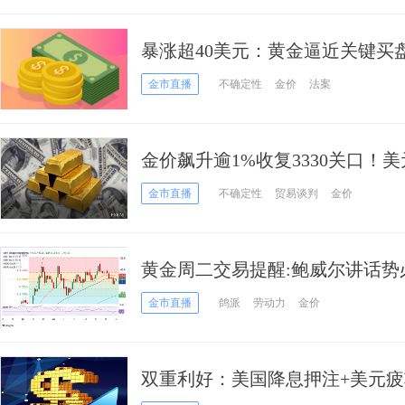
暴涨超40美元：黄金逼近关键买
袭，别忘了特朗普关键投票
金市直播
不确定性
金价
法案
金价飙升逾1%收复3330关口！
掀起黄金热潮
金市直播
不确定性
贸易谈判
金价
黄金周二交易提醒:鲍威尔讲话势必引
级分析师金价技术分析
金市直播
鸽派
劳动力
金价
双重利好：美国降息押注+美元疲软