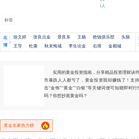
1人
标签
徐文婷
张良点金
景良东
王杨
抢钱俱乐部
头狼
名
博
王导
杜康
秋末悔城
李生论金
右琅
金都城
实用的黄金投资指南，分享精品投资理财诀
市暴跌人人都亏了，黄金投资我却赚钱了！支持
击“金饰”“黄金”“白银”等关键词便可知晓即时
吗？你想抄底黄金吗？
黄金名家热力榜