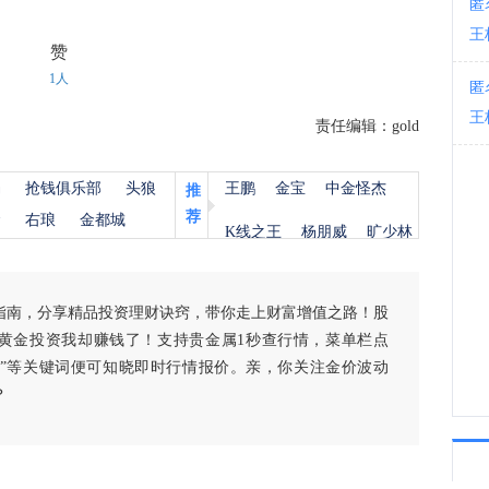
匿
王
02:1
赞
1人
匿
王
责任编辑：gold
杨
抢钱俱乐部
头狼
王鹏
金宝
中金怪杰
推
荐
金
右琅
金都城
K线之王
杨朋威
旷少林
指南，分享精品投资理财诀窍，带你走上财富增值之路！股
黄金投资我却赚钱了！支持贵金属1秒查行情，菜单栏点
白银”等关键词便可知晓即时行情报价。亲，你关注金价波动
？