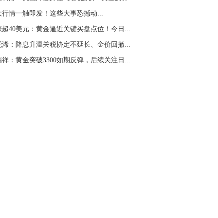
大行情一触即发！这些大事恐撼动...
暴涨超40美元：黄金逼近关键买盘点位！今日鲍威...
张尧浠：降息升温关税协定不延长、金价回撤仍是...
闫瑞祥：黄金突破3300如期反弹，后续关注日线阻...