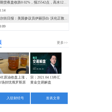
恒指期货夜盘收跌0.02%，报25542点，高水12点。
1:14
据华尔街日报：美国参议员伊丽莎白·沃伦正敦促特美国商务部解释计划中的通胀数据调整。计划中的调整预计将导致通胀读数降低，这可能影响利率。沃伦表示，商务部有义务向公众解释相关调整背后的理由和流程。
0:09
据伊朗Press TV：伊朗与邻国的关系比过去更加良好，邻国也非常合作。
频
0:05
更多>>
墨西哥至8月6日央行利率决定 6.5%，预期6.5%，前值6.50%。
9:14
据Axios：美国消息人士透露，美国总统特朗普与沙特王储数小时前已举行通话，通话已结束。
1:28
INE原油收盘上涨，
宗：2021.04.13外汇
盛文兵：通胀预期
栾雪：
市场担忧俄罗斯原
黄金交易解盘
再度升温 且看美联
外汇上
金十数据8月7日讯，当地时间6日获悉，特朗普政府官员正考虑将原计划对太阳能电池板及其他含多晶硅产品征收的关税推迟数月实施。知情人士称，美国总统特朗普最快可能于周四下令实施相关关税，但官员正在考虑设置90至120天的过渡期。据悉，这一安排可能促使参与美国可再生能源项目的企业在关税正式征收前加快进口。（央视新闻）
油出口受阻
储如何应对
8:20
入驻财经号
发表文章
金十数据8月7日讯，据日经新闻，日本金融监管机构将研究修改相关规则，以调整专有交易系统/私设交易系统与正式证券交易所之间的划分标准，原因是前者日益受到市场欢迎。专有交易系统具备一些优势，例如能够支持更小的价格变动单位交易和提供盘后交易服务。日本金融厅出于担忧市场碎片化的考虑，目前规定此类平台处理的日本股票整体交易价值占比上限为10%，若连续六个月内交易量占比超过10%上限并满足其他条件，就应申请牌照成为正式证交所。但如果成为正式交易所，该平台无法提供东京证交所上市股票的交易，除非公司进行双重上市，而这种情况并不现实。因此，平台可能不会选择突破10%交易份额限制并成为正式交易所，而是通过设置交易限制来降低自身市场份额。日本金融厅预计最早将在本财年成立研究小组，讨论包括提高10%上限在内的调整方案。
5:23