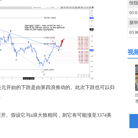
03:0
03:0
视
03:0
02:5
 美元开始的下跌是由第四浪推动的。此次下跌也可以归
02:5
。
02:3
开。假设它与a浪大致相同，则它有可能涨至3374美
02:3