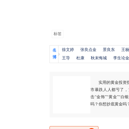
标签
徐文婷
张良点金
景良东
王
名
博
王导
杜康
秋末悔城
李生论
实用的黄金投资
市暴跌人人都亏了，
击“金饰”“黄金”“
吗？你想抄底黄金吗