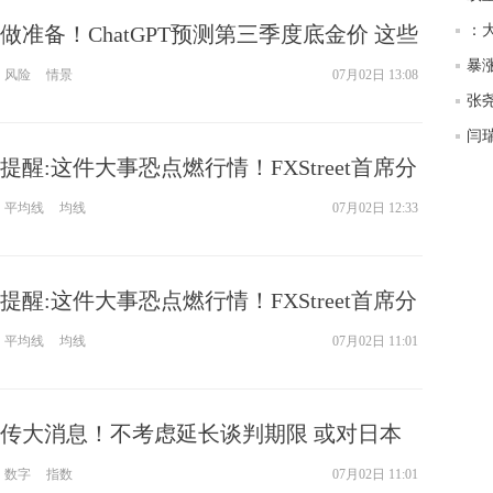
做准备！ChatGPT预测第三季度底金价 这些
：
怎么表现？
风险
情景
07月02日 13:08
醒:这件大事恐点燃行情！FXStreet首席分
分析
平均线
均线
07月02日 12:33
醒:这件大事恐点燃行情！FXStreet首席分
前景分析
平均线
均线
07月02日 11:01
传大消息！不考虑延长谈判期限 或对日本
%关税
数字
指数
07月02日 11:01