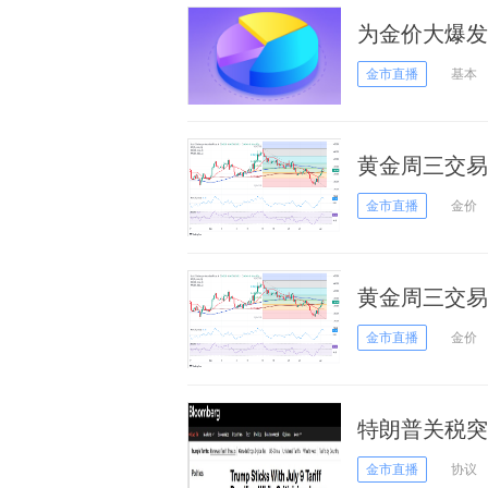
为金价大爆发
情景下黄金会
金市直播
基本
黄金周三交易提
析师黄金技术
金市直播
金价
黄金周三交易提
析师黄金技术
金市直播
金价
特朗普关税突
商品加征35
金市直播
协议