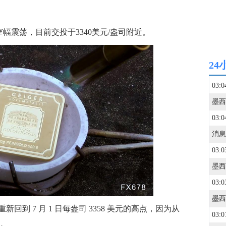
幅震荡，目前交投于3340美元/盎司附近。
24
03:0
墨西
03:0
03:0
03:0
 7 月 1 日每盎司 3358 美元的高点，因为从
03:0
成。