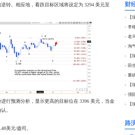
财
逆转。相应地，看跌目标区域将设定为 3294 美元至
02:3
【
02:3
淘
02:3
【
02:2
重
【
02:2
强
势进行预测分析，显示更高的目标位在 3396 美元，当金
【
02:2
确认。
路
48美元/盎司。
02:1