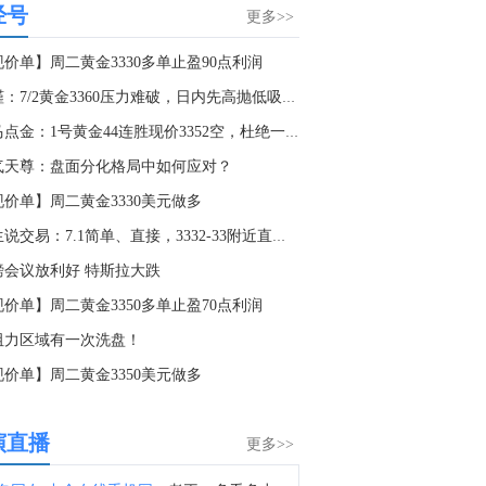
经号
伊朗议会议长卡利巴夫：（谈及特朗普）“大规模袭击即将到来……等等，算了，他们想谈判。”这就是不断循环的“戏剧化外交”。利用恐吓、违背承诺以及假新闻作为施压手段，是一种失败的策略。承认事实并履行你的承诺。我们不需要更多作秀。
更多>>
2:56
现价单】周二黄金3330多单止盈90点利润
地区州长：紧急救援队已扑灭俄罗斯雅罗斯拉夫尔地区炼油厂的火灾。
李槿：7/2黄金3360压力难破，日内先高抛低吸布局
1:19
老马点金：1号黄金44连胜现价3352空，杜绝一切马后炮！
金十数据8月7日讯，截至2:30收盘，沪金主力合约收跌0.01%，报925元/克，沪银主力合约收跌0.93%，报15076元/千克，SC原油主力合约收涨3.34%，报527元/桶。
气天尊：盘面分化格局中如何应对？
0:22
现价单】周二黄金3330美元做多
上海黄金交易所黄金T+D 8月6日（周四）晚盘收盘下跌0.14%报922.7元/克；上海黄金交易所白银T+D 8月6日（周四）晚盘收盘下跌0.88%报15013.0元/千克。
田生说交易：7.1简单、直接，3332-33附近直接空！
7:39
磅会议放利好 特斯拉大跌
据日经新闻：日本金融厅计划最早于本财年成立由外部专家组成的研究小组，以考虑修改相关规则，包括提高10%的交易额度限制。日本金融厅（FSA）已规定，此类平台可处理的日本股票整体交易价值占比上限为10%。
现价单】周二黄金3350多单止盈70点利润
7:00
阻力区域有一次洗盘！
据日经新闻：因交易量大幅上升，日本将评估调整自营交易额度。
现价单】周二黄金3350美元做多
1:40
阿根廷央行市场预期调查显示，阿根廷2026年底GDP增长率预期为2.7%，较此前预测下降0.4个百分点。
演直播
更多>>
8:09