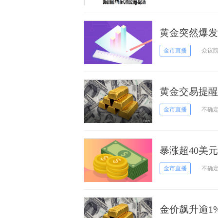
黄金突然爆发
金价大涨近3
金市直播
众议
黄金交易提醒
一周高位，关
金市直播
不确
暴涨超40美
袭，别忘了特
金市直播
不确
金价飙升逾1