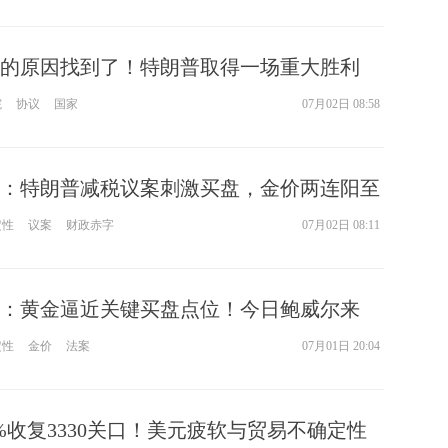
的原因找到了！特朗普取得一场重大胜利
6美元 如何交易黄金？
院
协议
国家
07月02日 08:58
：特朗普减税议案刺激买盘，金价两连阳至
注就业数据表现
定性
议案
财政赤字
07月02日 08:11
元：黄金逼近关键买盘点位！今日鲍威尔来
朗普关键投票
定性
金价
法案
07月01日 20:04
%收复3330关口！美元疲软与贸易不确定性