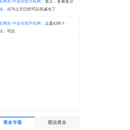
名网友-中金在线手机网：
老王，多看多少
阿根廷央行市场预期调查显示，阿根廷2026年底通胀率预期为2.0%，较此前预测下降1个百分点。
杨：
4270上方已经可以先减仓了
6:48
据伊通社（IRNA）：也门境内与胡塞武装有关的消息人士称，沙特阿拉伯的军事指挥中心遭到袭击。
名网友-中金在线手机网：
止盈4280？
杨：
可以
黄金专题
图说黄金