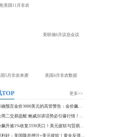
焦美国11月非农
美联储6月议息会议
美国5月非农来袭
美国4月非农数据
TOP
更多>>
曾准确预言金价3000美元的高管警告：金价飙升至...
黄金周二交易提醒:鲍威尔讲话势必引爆行情！FXS...
金价飙升逾1%收复3330关口！美元疲软与贸易不确...
双重利好：美国降息押注+美元疲软！黄金反弹站...