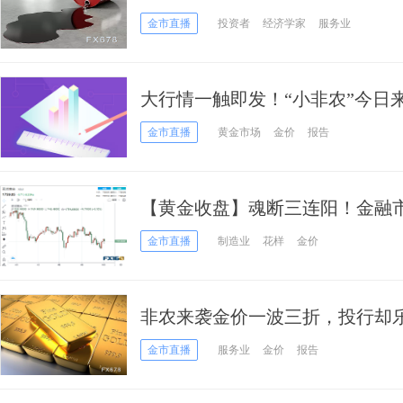
金市直播
投资者
经济学家
服务业
大行情一触即发！“小非农”今日
波动 小心ADP再度爆出大冷
金市直播
黄金市场
金价
报告
【黄金收盘】魂断三连阳！金融市
金跌势卷土重来、盘中一度下破17
金市直播
制造业
花样
金价
非农来袭金价一波三折，投行却乐
位！
金市直播
服务业
金价
报告