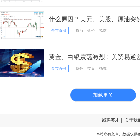
什么原因？美元、美股、原油突然
击下破1750
金市直播
原油
金价
指数
黄金、白银震荡激烈！美贸易逆差
债涨跌分歧 工业需求驱动银价撑
金市直播
债务
交叉
指数
加载更多
诚聘英才
|
关于我
本站所有文章、数据仅供