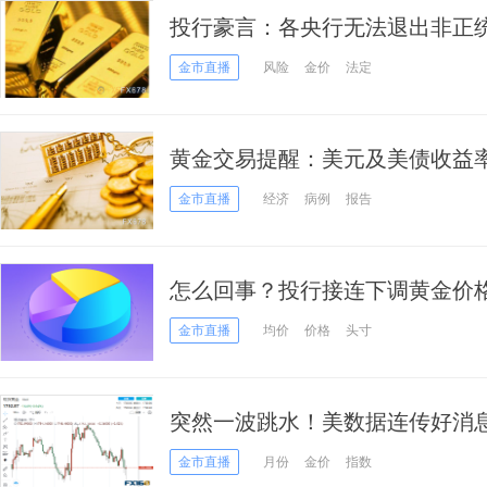
投行豪言：各央行无法退出非正
5500美元！
金市直播
风险
金价
法定
黄金交易提醒：美元及美债收益
关注ADP就业
金市直播
经济
病例
报告
怎么回事？投行接连下调黄金价格
油最新操作策略
金市直播
均价
价格
头寸
突然一波跳水！美数据连传好消息
金急跌逾20美元下破1750
金市直播
月份
金价
指数