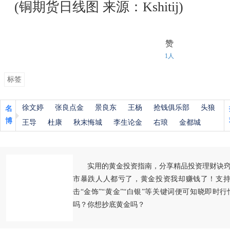
(铜期货日线图 来源：Kshitij)
赞
1人
标签
徐文婷
张良点金
景良东
王杨
抢钱俱乐部
头狼
名
博
王导
杜康
秋末悔城
李生论金
右琅
金都城
实用的黄金投资指南，分享精品投资理财诀
市暴跌人人都亏了，黄金投资我却赚钱了！支持
击“金饰”“黄金”“白银”等关键词便可知晓即时
吗？你想抄底黄金吗？