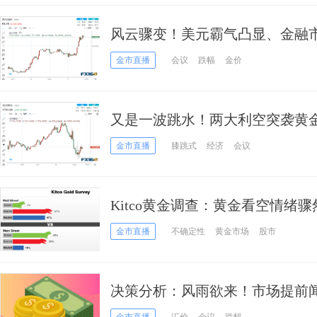
风云骤变！美元霸气凸显、金融市
下周美联储会议强势来袭
金市直播
会议
跌幅
金价
又是一波跳水！两大利空突袭黄金
陷“危险地带”、金价恐将大跌向1
金市直播
膝跳式
经济
会议
Kitco黄金调查：黄金看空情绪
议或引发一波跳涨
金市直播
不确定性
黄金市场
股市
决策分析：风雨欲来！市场提前
湖、黄金美股低迷不振