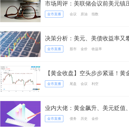
市场周评：美联储会议前美元镇压
油连4周收高 工业需求难提振银
金市直播
会议
原油
指数
决策分析：美元、美债收益率又
逼近
金市直播
股市
金价
收益率
【黄金收盘】空头步步紧逼！黄金
周美联储恐再给多头一记重拳？
金市直播
尾盘
会议
利空
业内大佬：黄金飙升、美元贬值、
的“帝国之路”
金市直播
债务
历史
金价