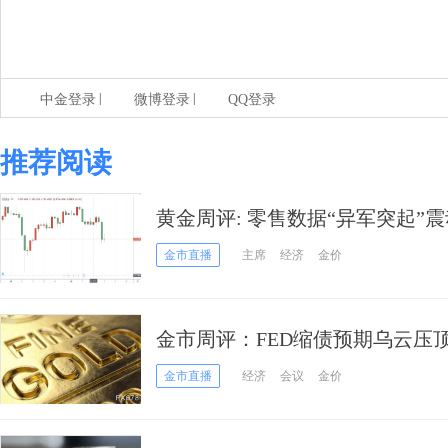
|
|
中金登录
微博登录
QQ登录
推荐阅读
黄金周评: 零售数据“异军突起”
将是主要风险来源 黄金承压但暴
金市直播
主席
经济
金价
金市周评：FED缩债预期乌云压
低位
金市直播
经济
会议
金价