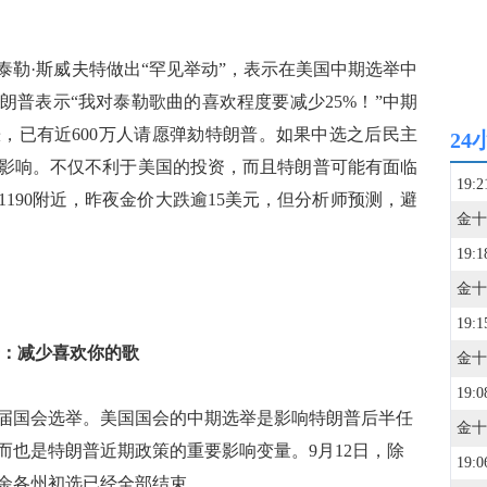
·斯威夫特做出“罕见举动”，表示在美国中期选举中
朗普表示“我对泰勒歌曲的喜欢程度要减少25%！”中期
，已有近600万人请愿弹劾特朗普。如果中选之后民主
24
影响。不仅不利于美国的投资，而且特朗普可能有面临
19:2
190附近，昨夜金价大跌逾15美元，但分析师预测，避
19:1
19:1
普：减少喜欢你的歌
19:0
16届国会选举。美国国会的中期选举是影响特朗普后半任
而也是特朗普近期政策的重要影响变量。9月12日，除
19:0
余各州初选已经全部结束。