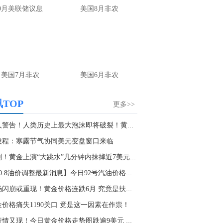
中国地震台网正式测定：08月06日18时32分在甘肃张掖市肃南县（北纬38.35度，东经99.95度）发生3.9级地震，震源深度10千米。
9月美联储议息
美国8月非农
0:58
金十数据8月6日讯，为推动车企、经销商进一步加强自律，不断规范汽车行业网上信息传播秩序，上海市委网信办会同市经信委、市商务委、市市场监管局、市公安局网安总队，指导上海市汽车销售行业协会、上海市汽车零部件行业协会，制定《上海市汽车行业营销行为与网络信息传播合规公约》。《合规公约》紧扣汽车行业线上营销突出风险，围绕价格行为规范、网络信息传播规范、销售与服务行为准则等方面明确自律要求，倡导整车企业、汽车经销商及相关市场主体恪守合规经营底线，共同维护公平竞争的市场秩序与清朗有序的网络空间。
美国7月非农
美国6月非农
TOP
更多>>
骇人警告！人类历史上最大泡沫即将破裂！黄金惨...
俊程：寒露节气协同美元变盘窗口来临
刚刚！黄金上演“大跳水”几分钟内抹掉近7美元 ...
【10.8油价调整最新消息】今日92号汽油价格多少...
市场闪崩或重现！黄金价格连跌6月 究竟是扶不起...
金价格痛失1190关口 竟是这一因素在作祟！
大行情又现！今日黄金价格走势图跌逾9美元 美联...