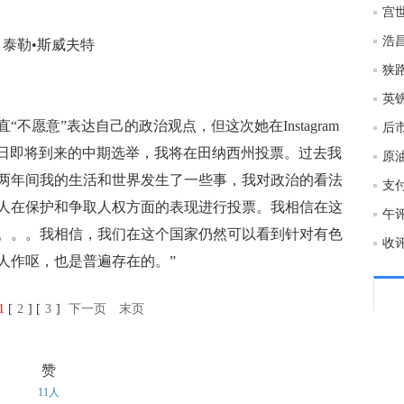
18:5
泰勒•斯威夫特
18:5
英
意”表达自己的政治观点，但这次她在Instagram
后市
6日即将到来的中期选举，我将在田纳西州投票。过去我
18:5
原
两年间我的生活和世界发生了一些事，我对政治的看法
人在保护和争取人权方面的表现进行投票。我相信在这
18:4
午
。。。我相信，我们在这个国家仍然可以看到针对有色
收
人作呕，也是普遍存在的。”
18:4
1
[
2
] [
3
]
下一页
末页
18:4
赞
18:4
11人