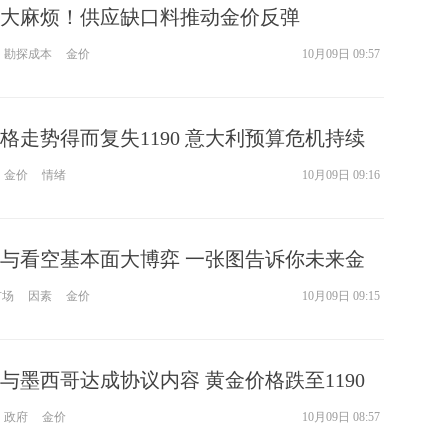
大麻烦！供应缺口料推动金价反弹
勘探成本
金价
10月09日 09:57
格走势得而复失1190 意大利预算危机持续
金价
情绪
10月09日 09:16
与看空基本面大博弈 一张图告诉你未来金
性！
市场
因素
金价
10月09日 09:15
与墨西哥达成协议内容 黄金价格跌至1190
政府
金价
10月09日 08:57