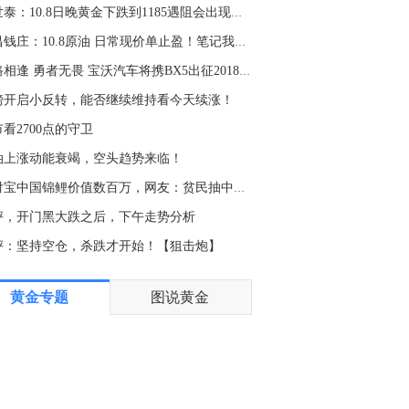
金十数据8月6日讯，兆易创新发布的公告显示，截至7月31日，葛卫东、王萍分别持有公司股票1644.67万股、859.99万股，持股比例分别为2.34%、1.23%，葛卫东位列兆易创新第四大股东，王萍位列兆易创新第六大股东。相较于一季度末的1626.16万股、757.32万股，二者的持股分别增加18.51万股、102.67万股。据公开资料，葛卫东为混沌投资掌门人、知名投资人，与王萍系夫妻关系。
宫世泰：10.8日晚黄金下跌到1185遇阻会出现小反弹？
5:51
浩昌钱庄：10.8原油 日常现价单止盈！笔记我的思路！
金十数据8月6日讯，据英国央行的一项分析，开发和使用人工智能的英国企业生产率正在提高，但这种增长是以牺牲就业为代价的。英国央行工作人员在博客文章中指出，与疫情前的十年相比，软件和IT咨询公司对年度生产率增长的贡献增加了十倍，在2023年至2025年期间贡献了0.1个百分点。与此同时，信息服务提供商在此期间从生产率的拖累因素转变为推动力。英国央行发现，采用人工智能的企业生产率也在不断提高，特别是在办公室行政和商业服务等行业，这些行业中的重复性任务（如安排会议或处理发票）非常适合实现自动化。然而，劳动生产率的提升在一定程度上是以就业机会减少为代价的。英国央行的另一篇博客文章指出，在过去三年中，受人工智能影响最大的职业的职位空缺减少了15%，而受影响程度中等的职业和受影响程度较低的职业的职位空缺分别减少了10%和6%。客户服务和行政岗位尤其容易受到人工智能的影响，其职位空缺降幅最为显著，减少了20%以上。
狭路相逢 勇者无畏 宝沃汽车将携BX5出征2018中国量产车
3:23
镑开启小反转，能否继续维持看今天续涨！
金十数据8月6日讯，联创光电8月6日公告，公司股票于2026年8月4日、8月5日、8月6日连续三个交易日收盘价格跌幅偏离值累计超过20%，属于股票交易异常波动情形。2026年8月20日10时至2026年8月21日10时止，公司控股股东电子集团部分股份将被司法拍卖，被司法拍卖数量为9,708,100股，占其所持有公司股份总数的11.19%，占公司总股本的2.15%。目前，司法拍卖事项尚处在公示阶段，后续可能涉及竞拍、缴款、股权变更过户等环节，最终拍卖结果存在不确定性。
看2700点的守卫
0:42
油上涨动能衰竭，空头趋势来临！
金十数据8月6日讯，据知情人士透露，德国政府正在考虑是否提名德国央行行长内格尔担任欧洲央行行长一职。由于外界猜测现任行长拉加德可能提前离任，内格尔的候选资格已成为柏林内部讨论的核心议题。鉴于内格尔是德国竞逐这一职位的主要人选，如果政府不支持他，实际上可能等同于放弃德国的竞选机会。知情人士称，德国政府官员认为内格尔当选的可能性较低，但仍认为推动其参选是一项值得尝试的策略，因为即便竞选失败，也能为德国争取其他重要职位提供筹码，例如欧洲央行首席经济学家一职。此次人事任命很可能是未来几个月欧元区各国政府面临的最重大的人事抉择，内格尔本人已表示对这一机会持开放态度。
支付宝中国锦鲤价值数百万，网友：贫民抽中也享受不了！
8:40
评，开门黑大跌之后，下午走势分析
金十数据8月6日讯，欧莱新材8月6日公告，股票交易连续三个交易日内（2026年8月4日、2026年8月5日、2026年8月6日）收盘价格涨幅偏离值累计达到30%，属于股票交易异常波动情形。公司关注到近期磷化铟概念受市场关注度较高，公司暂无磷化铟相关产品和技术，敬请广大投资者谨慎决策。
评：坚持空仓，杀跌才开始！【狙击炮】
8:26
黄金专题
图说黄金
金十数据8月6日讯，今日，外交部发言人林剑答记者问。1945年8月6日，美国在日本广岛上空投下第一颗原子弹，加速了二战结束的进程。81年后的今天，日本右翼势力蠢蠢欲动、图谋复辟军国主义，试图修改“无核三原则”。请问中方对此有何评论？林剑表示，长期以来，日本右翼势力篡改历史事实，刻意淡化日本侵略周边国家造成数千万人民伤亡，妄图洗脱侵略罪责。更讽刺的是，日本执政当局近来企图整军扩武，寻求美国强化对日核保护、图谋突破“无核三原则”，首相官邸高官甚至叫嚣谋求自主拥核，毫不掩饰“再军事化”的野心。这种两面做派，是对全世界爱好和平人士的挑衅和对历史正义的亵渎。今年是东京审判开庭80周年。历史的审判仍未结束，日方应对历史心怀敬畏，正视国际社会关切，切实履行不扩散核武器的国际法义务，不要再次走向历史的被告席。（外交部）
5:16
金十数据8月6日讯，今日，外交部发言人林剑答记者问，据报道，5日，美国联邦调查局局长帕特尔称，希望同中俄合作打击跨国犯罪，此类执法合作模式几乎适用于所有国家。中方是否认同？这一合作对中方有何益处？是否致力于推进这一合作？此外，帕特尔称过去一年中美开展了联合抓捕行动和人员交流，中方能否证实？林剑表示，中方对与美国执法部门加强对话沟通持开放态度，愿继续本着平等、尊重、互惠的精神，同美方开展执法领域合作。具体问题建议向主管部门询问。（外交部）
1:13