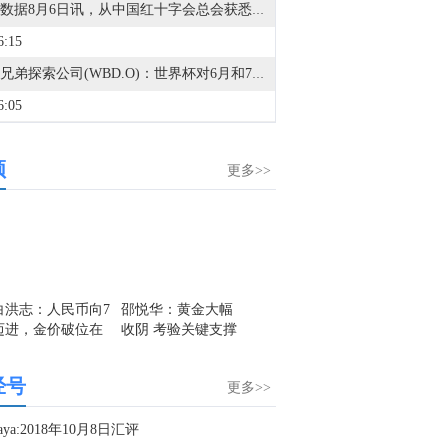
金十数据8月6日讯，从中国红十字会总会获悉，针对黑龙江、陕西等地洪涝灾害和救灾需求，中国红十字会总会均启动四级应急响应。据悉，中国红十字会已向黑龙江受灾地区调拨赈济家庭包、冲锋衣、毛巾被、棉被等救灾物资共9000件，向陕西受灾地区调拨毛巾被、冲锋衣等救灾物资共5000件，用于支持当地受灾群众转移安置和生活保障工作。（央视新闻）
6:15
华纳兄弟探索公司(WBD.O)：世界杯对6月和7月国际市场的观众份额和广告支出产生了负面影响。
6:05
全球芯片LOF：本基金将于2026年8月7日开市起停牌，自2026年8月7日10:30起复牌，停牌期间本基金赎回业务照常办理。
频
3:48
更多>>
市场消息：英国竞争和市场管理局（CMA）将不会把派拉蒙与华纳兄弟探索公司(WBD.O)的交易提交深入调查。
1:53
金十数据8月6日讯，据宇树科技公告，经发行人和保荐人（主承销商）根据初步询价结果，综合评估公司合理投资价值、同行业上市公司估值水平、所属行业二级市场估值水平等方面，充分考虑网下投资者有效申购倍数、市场情况、募集资金需求及承销风险等因素，协商确定本次发行价格为150.80元/股，网下发行不再进行累计投标询价。
1:51
白洪志：人民币向7
邵悦华：黄金大幅
邵悦华：美元指数
旷少林
迈进，金价破位在
收阴 考验关键支撑
高位震荡 避险情绪
恐慌性
康菲石油(COP.N)：预计第三季度日产量为229万至232万桶油当量（市场预估为232万桶）。
即
位
推升日元
遭遇投
9:37
注空
经号
更多>>
金十数据8月6日讯，恒瑞医药公告，公司子公司苏州盛迪亚生物医药有限公司收到国家药品监督管理局通知，注射用瑞康曲妥珠单抗第三项适应症获批上市，成为中国首个获批用于结直肠癌的抗HER2产品。本次获批适应症为用于经奥沙利铂、氟尿嘧啶和伊立替康治疗失败的HER2阳性结直肠癌成人患者。该药品已在国内获批两项适应症，目前已有11项适应症被纳入突破性治疗品种名单，相关项目累计研发投入约21.44亿元(未经审计)。
5:56
saya:2018年10月8日汇评