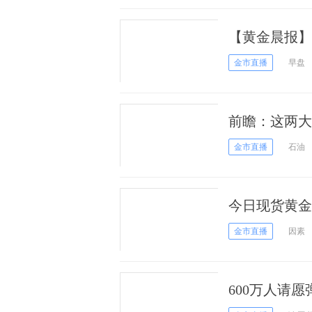
【黄金晨报】
势看这一关键
金市直播
早盘
前瞻：这两大
金市直播
石油
今日现货黄金价
金市直播
因素
600万人请