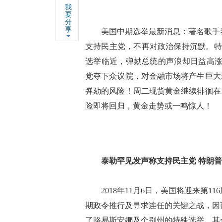
我
要
分
享
美国中期选举最新消息：著名歌手泰勒
支持民主党，不再对政治保持沉默。特
选举临近，弹劾总统的声浪却日益高涨
党夺下众议院，对金融市场将产生巨大
弹劾的风险！周二现货黄金继续徘徊在1
险即将回归，黄金走势或一鸣惊人！
泰勒罕见发声称支持民主党 特朗
2018年11月6日，美国将迎来第1
期政令推行及寻求连任的关键之战，因
了路易斯安娜及个别州的特殊选举，其