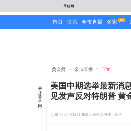
手机网
首页
快讯
金市直播
名家
黄金网
金市直播
>>
>>
正文
美国中期选举最新消
关
注
见发声反对特朗普 黄
黄
金
网
2018-10-09 10:15:51
来源：
黄金网
作者：佚名