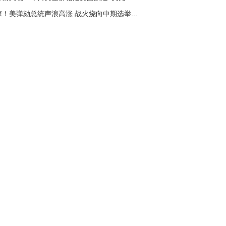
惊悚！美弹劾总统声浪高涨 战火烧向中期选举金...