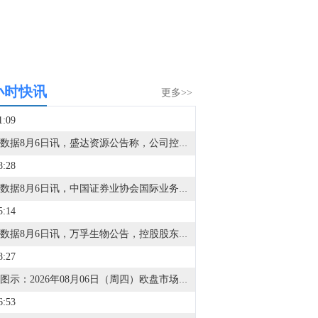
小时快讯
更多>>
1:09
金十数据8月6日讯，盛达资源公告称，公司控股子公司银都矿业收到内蒙古工信厅通知，其拜仁达坝银多金属矿90万吨/年采矿技改工程项目获得核准。银都矿业拜仁达坝银多金属矿90万吨/年采矿技改工程项目建设过程中，原90万吨/年的生产能力不受影响，将继续正常开采。公司将积极推进银都矿业拜仁达坝银多金属矿90万吨/年采矿技改工程项目建设工作，力争尽快实现经济效益落地。
8:28
金十数据8月6日讯，中国证券业协会国际业务专业委员会主任委员（扩大）会议8月3日在北京召开。会议围绕加快建设中国特色一流投资银行和投资机构的目标要求，通报了上半年委员会推动“数据跨境”“资金跨境”等重点工作的阶段性进展；集中研讨了下半年系列重点研究方向，包括国际大型全能投行发展路径和模式借鉴、国际精品特色投行和特色服务商发展、海外投资银行国际化战略与管理模式、海外证券公司功能性发挥、国际证券经营机构监管体系、证券公司利用自贸区试点实现高质量发展等主题。下一步，委员会将在监管部门的支持和指导下，持续深入贯彻落实“推动加快建设中国特色一流投资银行与投资机构”的相关工作部署，形成高质量行业研究成果与政策建议，实现从“找出问题”到“解决问题”的转化，切实为行业解难题、办实事，推动证券行业国际化发展迈上新台阶。
5:14
金十数据8月6日讯，万孚生物公告，控股股东、实际控制人王继华女士此前计划在2026年7月28日起3个月内增持公司股份，拟增持金额不低于2000万元且不超过4000万元。截至本公告披露日，该增持计划已实施完成，王继华通过集中竞价方式累计增持公司股份115.6万股，占公司总股本的0.2470%，增持金额为人民币2004.41万元（不含交易费用）。增持后，王继华直接持股比例由10.59%增至10.84%，王继华、李文美夫妻合计持股比例由31.50%增至31.74%。
8:27
金十图示：2026年08月06日（周四）欧盘市场行情一览
6:53