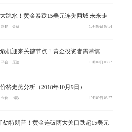
大跳水！黄金暴跌15美元连失两城 未来走
位！
跌幅
金价
10月09日 08:54
危机迎来关键节点！黄金投资者需谨慎
平台
原油
10月09日 08:27
格走势分析（2018年10月9日）
金价
指数
10月09日 08:27
愿弹劾特朗普！黄金连破两大关口跌超15美元