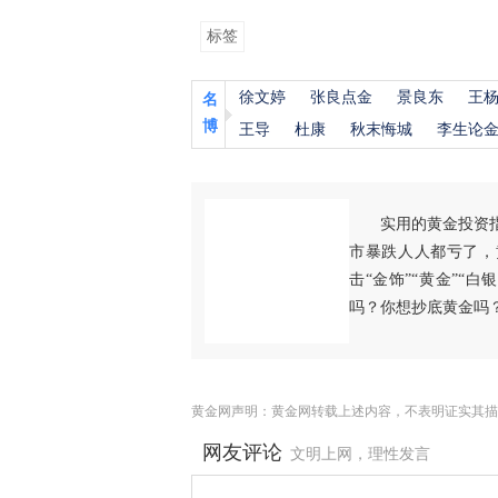
标签
徐文婷
张良点金
景良东
王
名
博
王导
杜康
秋末悔城
李生论
实用的黄金投资
市暴跌人人都亏了，
击“金饰”“黄金”“
吗？你想抄底黄金吗
黄金网声明：黄金网转载上述内容，不表明证实其描
网友评论
文明上网，理性发言