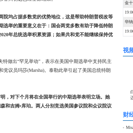
19:0
两院均占据多数党的优势地位，这是帮助特朗普税改等
期选举的重要意义在于：国会两党多数有助于降低特朗
19:0
020年总统选举积累资源；如果共和党不能继续保持优
视
19:0
特做出“罕见举动”，表示在美国中期选举中支持民主
19:0
议员玛莎(Marsha)。泰勒此举引起了美国总统特朗
19:0
长篇声明，对下个月将在全国举行的中期选举表明立场。她
德森和吉姆•库珀。两人分别竞选美国参议院和众议院议
18:5
财
18:5
Mi