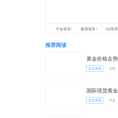
|
|
中金登录
微博登录
QQ登录
推荐阅读
黄金价格走势继
金市直播
长线
国际现货黄金
之中！
金市直播
早盘