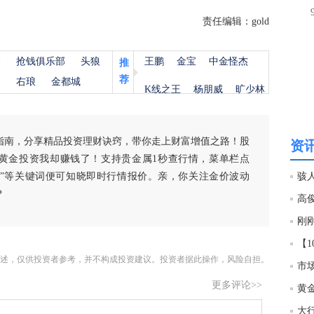
责任编辑：gold
18:4
杨
抢钱俱乐部
头狼
王鹏
金宝
中金怪杰
推
荐
金
右琅
金都城
K线之王
杨朋威
旷少林
指南，分享精品投资理财诀窍，带你走上财富增值之路！股
资讯
黄金投资我却赚钱了！支持贵金属1秒查行情，菜单栏点
白银”等关键词便可知晓即时行情报价。亲，你关注金价波动
？
高
述，仅供投资者参考，并不构成投资建议。投资者据此操作，风险自担。
更多评论>>
黄