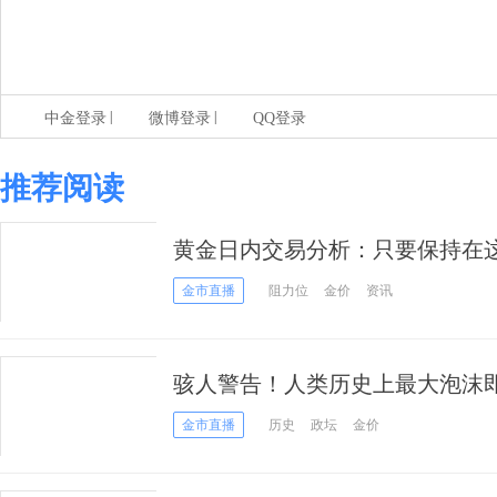
|
|
中金登录
微博登录
QQ登录
推荐阅读
黄金日内交易分析：只要保持在这
继续看空
金市直播
阻力位
金价
资讯
骇人警告！人类历史上最大泡沫即
来首次超级看空
金市直播
历史
政坛
金价