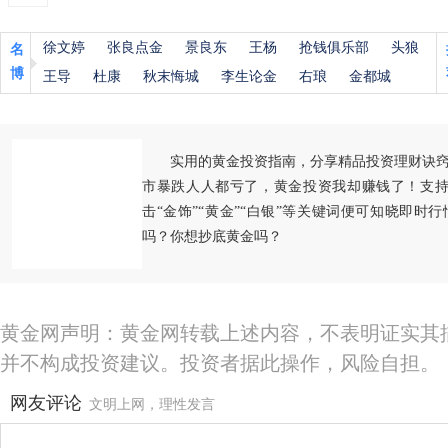
徐文婷
张良点金
景良东
王杨
抢钱俱乐部
头狼
名
博
王导
杜康
秋末悔城
李生论金
右琅
金都城
实用的黄金投资指南，分享精品投资理财诀
市暴跌人人都亏了，黄金投资我却赚钱了！支持
击“金饰”“黄金”“白银”等关键词便可知晓即时
吗？你想抄底黄金吗？
黄金网声明：黄金网转载上述内容，不表明证实其
并不构成投资建议。投资者据此操作，风险自担。
网友评论
文明上网，理性发言