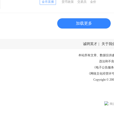
官发言
金市直播
货币政策
交易员
金价
加载更多
诚聘英才
|
关于我
本站所有文章、数据仅供
违法和不
《电子公告服务许可证
《网络文化经营许可证》
Copyright © 20
闽公