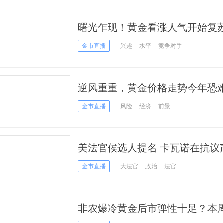
曙光乍现！黄金看涨人气开始复
金市直播
兴趣
水平
竞争对手
逆风重重，黄金价格走势今年恐
金市直播
风险
经济
前景
美法官候选人提名 卡瓦诺在抗议
价格上涨关键点是它？
金市直播
大法官
政治
法官
非农爆冷黄金后市弹性十足？本