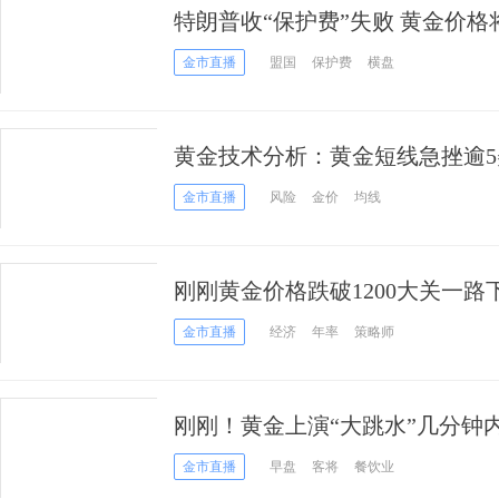
特朗普收“保护费”失败 黄金价
金市直播
盟国
保护费
横盘
黄金技术分析：黄金短线急挫逾5
金价有望续跌
金市直播
风险
金价
均线
刚刚黄金价格跌破1200大关一路
分歧明显
金市直播
经济
年率
策略师
刚刚！黄金上演“大跳水”几分钟
这一举动！
金市直播
早盘
客将
餐饮业