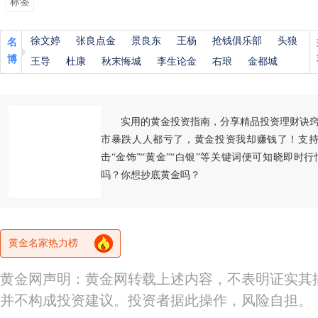
标签
徐文婷
张良点金
景良东
王杨
抢钱俱乐部
头狼
名
博
王导
杜康
秋末悔城
李生论金
右琅
金都城
实用的黄金投资指南，分享精品投资理财诀
市暴跌人人都亏了，黄金投资我却赚钱了！支持
击“金饰”“黄金”“白银”等关键词便可知晓即时
吗？你想抄底黄金吗？
黄金名家热力榜
黄金网声明：黄金网转载上述内容，不表明证实其
并不构成投资建议。投资者据此操作，风险自担。