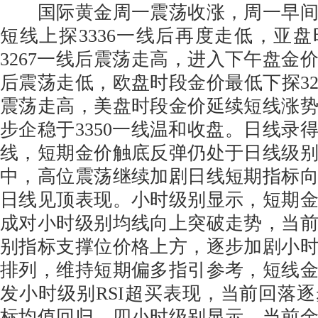
国际黄金周一震荡收涨，周一早间
短线上探3336一线后再度走低，亚
3267一线后震荡走高，进入下午盘金价
后震荡走低，欧盘时段金价最低下探32
震荡走高，美盘时段金价延续短线涨
步企稳于3350一线温和收盘。日线录
线，短期金价触底反弹仍处于日线级
中，高位震荡继续加剧日线短期指标
日线见顶表现。小时级别显示，短期
成对小时级别均线向上突破走势，当
别指标支撑位价格上方，逐步加剧小
排列，维持短期偏多指引参考，短线
发小时级别RSI超买表现，当前回落
标均值回归。四小时级别显示，当前金