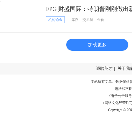
FPG 财盛国际：特朗普刚刚做
价自高位惊人暴跌的原因在这
机构论金
库存
交易员
金价
加载更多
诚聘英才
|
关于我
本站所有文章、数据仅供
违法和不
《电子公告服务许可证
《网络文化经营许可证》
Copyright © 20