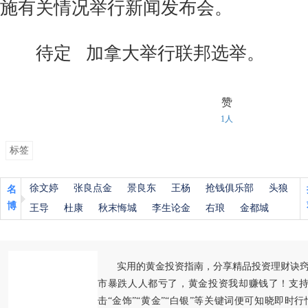
施有关情况举行新闻发布会。
待定 加拿大举行联邦选举。
赞
1人
标签
徐文婷
张良点金
景良东
王杨
抢钱俱乐部
头狼
名
博
王导
杜康
秋末悔城
李生论金
右琅
金都城
实用的黄金投资指南，分享精品投资理财诀
市暴跌人人都亏了，黄金投资我却赚钱了！支持
击“金饰”“黄金”“白银”等关键词便可知晓即时