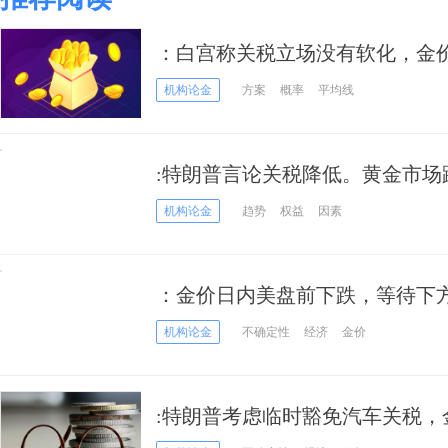
：白宫称关税立场没有软化，金
机构论金
方案
概率
平均线
:特朗普言论关税降低。黄金市场
机构论金
趋势
权益
因素
：金价日内美盘前下跌，等待下
机构论金
不确定性
经济
金价
:特朗普考虑临时豁免汽车关税，