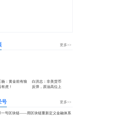
频
更多>>
王杨：黄金前有狼
白洪志：非美货币
后有虎！
反弹，原油高位上
行
经号
更多>>
球一号区块链——用区块链重新定义金融体系
邵悦华：美元拉高
邵悦华：美元拉高