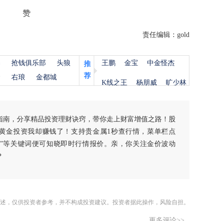
赞
责任编辑：gold
杨
抢钱俱乐部
头狼
王鹏
金宝
中金怪杰
推
荐
金
右琅
金都城
K线之王
杨朋威
旷少林
指南，分享精品投资理财诀窍，带你走上财富增值之路！股
黄金投资我却赚钱了！支持贵金属1秒查行情，菜单栏点
白银”等关键词便可知晓即时行情报价。亲，你关注金价波动
？
述，仅供投资者参考，并不构成投资建议。投资者据此操作，风险自担。
更多评论>>