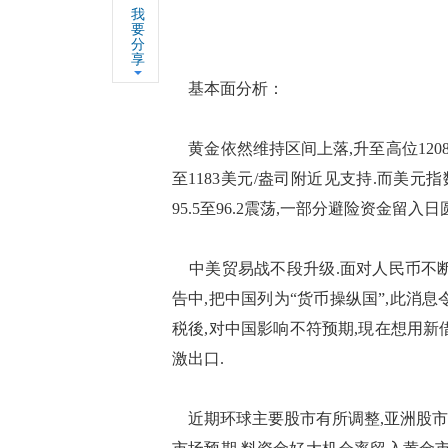
我
要
分
享
基本面分析：
黄金依然维持区间上落,升至高位1208
至1183美元/盎司附近见支持.而美元指
95.5至96.2震荡,一部分避险资金留入
中美贸易战不段升级.面对人民币不断
告中,把中国列为“货币操纵国”,此消
税後,对中国影响不符预期,現在想用
激出口.
近期环球主要股市有所调整,亚洲股市