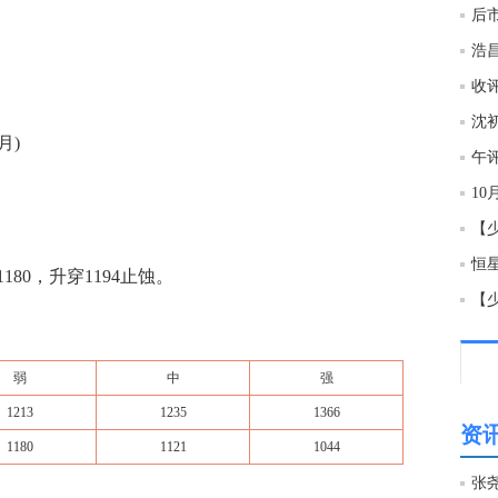
后市
收
月)
午
1
【
80，升穿1194止蚀。
【
弱
中
强
1213
1235
1366
资讯
1180
1121
1044