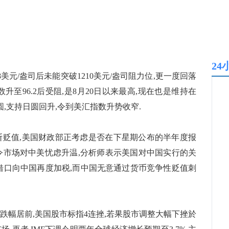
24
美元/盎司后未能突破1210美元/盎司阻力位,更一度回落
数升至96.2后受阻,是8月20日以来最高,现在也是维持在
日圆,支持日圆回升,令到美汇指数升势收窄.
贬值,美国财政部正考虑是否在下星期公布的半年度报
息令市场对中美忧虑升温,分析师表示美国对中国实行的关
新借口向中国再度加税,而中国无意通过货币竞争性贬值刺
跌幅居前,美国股市标指4连挫,若果股市调整大幅下挫於