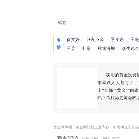
标签
徐文婷
张良点金
景良东
王
名
博
王导
杜康
秋末悔城
李生论
实用的黄金投资
市暴跌人人都亏了，
击“金饰”“黄金”“
吗？你想抄底黄金吗
黄金网声明：黄金网转载上述内容，不表明证实其描
网友评论