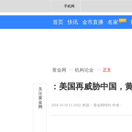
手机网
首页
快讯
金市直播
名家
黄金网
机构论金
>>
>>
正文
：美国再威胁中国，
关
注
黄
金
2018-10-10 11:14:02
来源：
黄金网特约
作者：
网