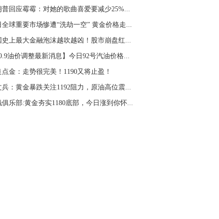
特朗普回应霉霉：对她的歌曲喜爱要减少25%！美...
全球重要市场惨遭“洗劫一空” 黄金价格走...
美国史上最大金融泡沫越吹越凶！股市崩盘红灯亮...
【10.9油价调整最新消息】今日92号汽油价格多少...
良点金：走势很完美！1190又将止盈！
盛文兵：黄金暴跌关注1192阻力，原油高位震荡关...
抢钱俱乐部:黄金夯实1180底部，今日涨到你怀疑...