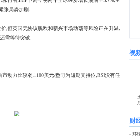
.再者,IMF下调今明两年全球经济增长预期至3.7%,主
紧张局势加剧.
价,但英国无协议脱欧和新兴市场动荡等风险正在升温,
还需等待突破.
视
市动力比较弱,1180美元/盎司为短期支持位,RSI没有任
财
环