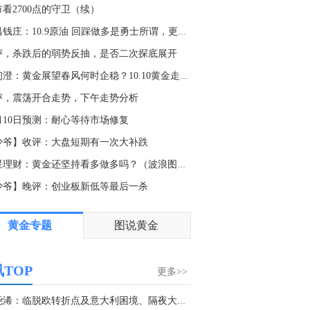
出货明显 黄金仍处
出货明显 重点关注
看2700点的守卫（续）
震荡吸筹阶段
英镑多头机会
浩昌钱庄：10.9原油 回踩做多是勇士所谓，更是细节操作！
评，杀跌后的弱势反抽，是否二次探底展开
查看更多
沈初澄：黄金展望春风何时企稳？10.10黄金走势分析及策略
旷少林：黄金虽反
评，震荡开合走势，下午走势分析
弹但空头趋势难改
今日1192下方大胆
0月10日预测：耐心等待市场修复
放空测试
少爷】收评：大盘短期有一次大补跌
恒星理财：黄金还坚持看多做多吗？（波浪图解）
少爷】晚评：创业板新低等最后一杀
黄金专题
图说黄金
TOP
更多>>
张尧浠：临脱欧转折点及意大利困境、隔夜大降之...