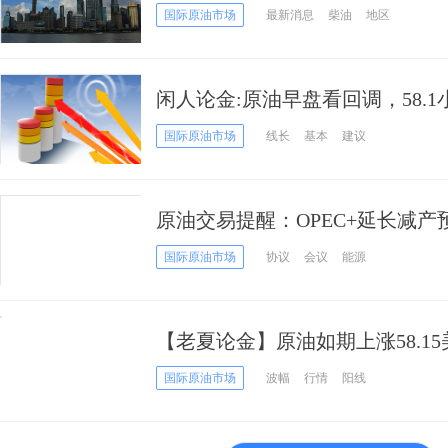
今日国内油价查询
国际原油市场
最新消息
柴油
地区
闲人论金:原油早盘看回调，58.
国际原油市场
线长
基本
建议
原油交易提醒：OPEC+延长减
产！担忧效果甚微？油价恐有回
国际原油市场
协议
会议
能源
【老夏论金】原油如期上涨58.1
续做多！
国际原油市场
波幅
行情
阳线