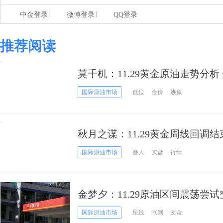
|
|
中金登录
微博登录
QQ登录
推荐阅读
莫千机：11.29黄金原油走势分析
操作建议
国际原油市场
低位
金价
迹象
秋月之谋：11.29黄金周线回调结
国际原油市场
磨人
实盘
行情
金梦夕：11.29原油区间震荡尝试
国际原油市场
星线
涨则
文金