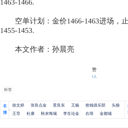
1463-1466.
空单计划：金价1466-1463进场，
1455-1453.
本文作者：孙晨亮
赞
1人
标签
徐文婷
张良点金
景良东
王杨
抢钱俱乐部
头狼
名
博
王导
杜康
秋末悔城
李生论金
右琅
金都城