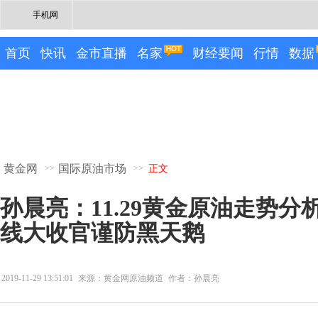
手机网
首页
快讯
金市直播
名家
财经要闻
行情
数据
黄金网
国际原油市场
>>
>>
正文
孙晨亮：11.29黄金原油走势
线大收官谨防黑天鹅
2019-11-29 13:51:01
来源：黄金网原油频道
作者：孙晨亮