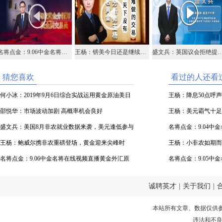
名将点金：9.06中金名将在线视频直播黄金外汇原油
王杨：镑美今日还是继续多，上看1.240目标位置！
盛文兵：英国议会拒绝提前大选，英镑回
猜您喜欢
看过的人还看
何小冰：2019年9月6日综合实战运用黄金原油美日
王杨：降息50点呼
镑美
邵悦华：市场波动加剧 高概率机会良好
王杨：美元霸气十足
盛文兵：美国8月非农就业数据来袭，美元逢低参与
名将点金：9.04
多头
王杨：鲍威尔携非农重磅登场，黄金迎来尖峰时
油
王杨：小非农如期而
刻！
名将点金：9.06中金名将在线视频直播黄金外汇原
名将点金：9.05
油
油
诚聘英才
|
关于我们
|
本站所有文章、数据仅供
违法和不