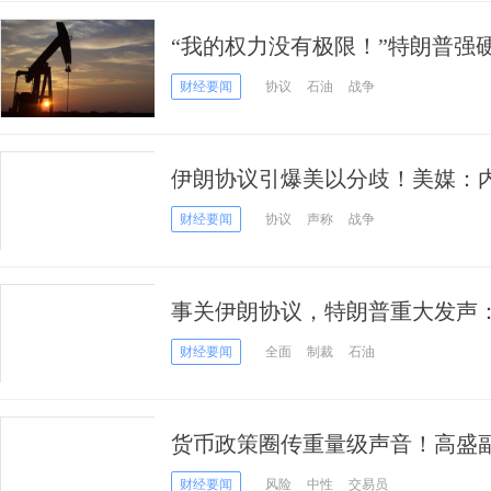
“我的权力没有极限！”特朗普强
是“无条件投降”
财经要闻
协议
石油
战争
伊朗协议引爆美以分歧！美媒：内
其盟友同样愤怒
财经要闻
协议
声称
战争
事关伊朗协议，特朗普重大发声
灾难”！
财经要闻
全面
制裁
石油
货币政策圈传重量级声音！高盛副
月份就可能加息
财经要闻
风险
中性
交易员