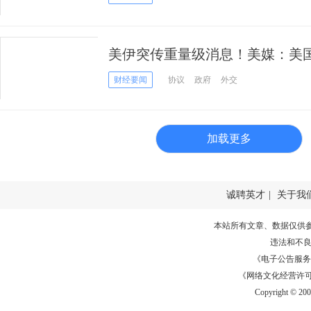
美伊突传重量级消息！美媒：美
就伊朗协议进行简报
财经要闻
协议
政府
外交
加载更多
诚聘英才
|
关于我
本站所有文章、数据仅供
违法和不
《电子公告服务许可证
《网络文化经营许可证》
Copyright © 20