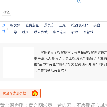
1人
标签
徐文婷
张良点金
景良东
王杨
抢钱俱乐部
头狼
名
博
王导
杜康
秋末悔城
李生论金
右琅
金都城
实用的黄金投资指南，分享精品投资理财诀
市暴跌人人都亏了，黄金投资我却赚钱了！支持
击“金饰”“黄金”“白银”等关键词便可知晓即时
吗？你想抄底黄金吗？
黄金名家热力榜
黄金网声明：黄金网转载上述内容，不表明证实其