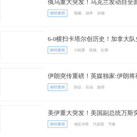
俄乌重大突发！乌克兰发动自全
规模袭击
财经要闻
视频
战争
浓烟
6-0横扫卡塔尔创历史！加拿大
组
财经要闻
小组赛
防线
红牌
伊朗突传重磅！英媒独家:伊朗将
结资金用于买美国商品
财经要闻
协议
石油
政府
美伊重大突发！美国副总统万斯突
会谈走向不确定
财经要闻
地区冲突
代表团
节奏