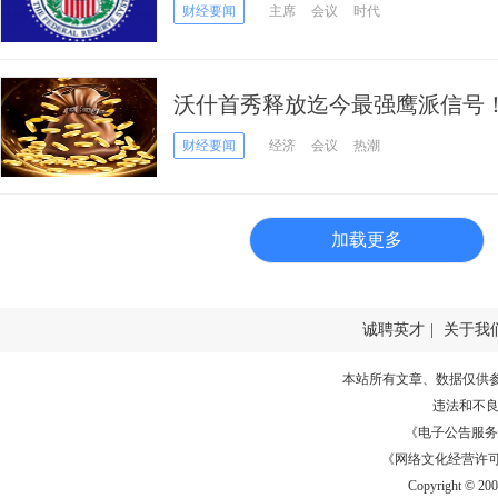
怎么看？
财经要闻
主席
会议
时代
沃什首秀释放迄今最强鹰派信号！
或是加息而非降息
财经要闻
经济
会议
热潮
加载更多
诚聘英才
|
关于我
本站所有文章、数据仅供
违法和不
《电子公告服务许可证
《网络文化经营许可证》
Copyright © 20