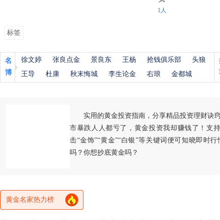
1人
标签
徐文婷
张良点金
景良东
王杨
抢钱俱乐部
头狼
名
博
王导
杜康
秋末悔城
李生论金
右琅
金都城
实用的黄金投资指南，分享精品投资理财诀
市暴跌人人都亏了，黄金投资我却赚钱了！支持
击“金饰”“黄金”“白银”等关键词便可知晓即时
吗？你想抄底黄金吗？
黄金名家热力榜