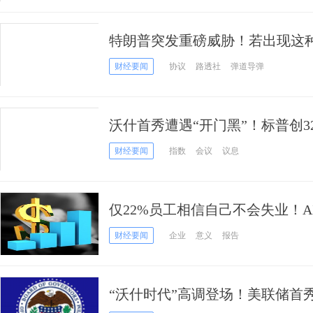
特朗普突发重磅威胁！若出现这种
朗的袭击并杀害伊朗官员
财经要闻
协议
路透社
弹道导弹
沃什首秀遭遇“开门黑”！标普创3
录，“新债王”：市场看错了他
财经要闻
指数
会议
议息
仅22%员工相信自己不会失业！
入，越想跳槽
财经要闻
企业
意义
报告
“沃什时代”高调登场！美联储首