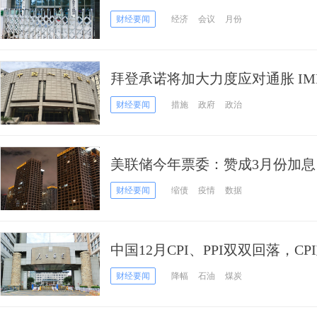
财经要闻
经济
会议
月份
拜登承诺将加大力度应对通胀 IMF
落
财经要闻
措施
政府
政治
美联储今年票委：赞成3月份加息，
息
财经要闻
缩债
疫情
数据
中国12月CPI、PPI双双回落，CP
财经要闻
降幅
石油
煤炭