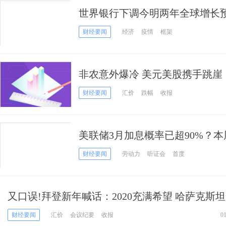
世界银行下调今明两年全球增长
财经要闻
经济
疫情
框架
非农意外爆冷 美元美股携手跳崖
财经要闻
汇价
跌幅
收报
美联储3月加息概率已超90%？
财经要闻
劳动力
听证会
首度
又口误!拜登新年喊话：2020充满希望 哈萨克斯
入紧急状态
财经要闻
汇价
会议纪要
收报
0