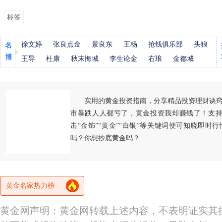
标签
徐文婷
张良点金
景良东
王杨
抢钱俱乐部
头狼
名
博
王导
杜康
秋末悔城
李生论金
右琅
金都城
实用的黄金投资指南，分享精品投资理财诀
市暴跌人人都亏了，黄金投资我却赚钱了！支持
击“金饰”“黄金”“白银”等关键词便可知晓即时
吗？你想抄底黄金吗？
黄金名家热力榜
黄金网声明：黄金网转载上述内容，不表明证实其