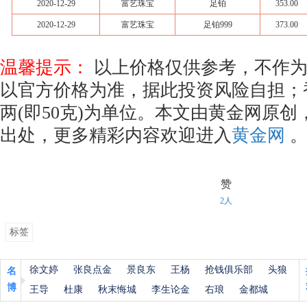
2020-12-29
富艺珠宝
足铂
353.00
2020-12-29
富艺珠宝
足铂999
373.00
温馨提示：
以上价格仅供参考，不作为
以官方价格为准，据此投资风险自担；
两(即50克)为单位。本文由黄金网原
出处，更多精彩内容欢迎进入
黄金网
赞
2人
标签
徐文婷
张良点金
景良东
王杨
抢钱俱乐部
头狼
名
博
王导
杜康
秋末悔城
李生论金
右琅
金都城