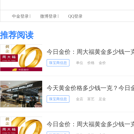
|
|
中金登录
微博登录
QQ登录
推荐阅读
今日金价：周大福黄金多少钱一
表（2020年12月28日）
珠宝商信息
单位
价格
金价
今天黄金价格多少钱一克？今日金价
28日
珠宝商信息
金店
富艺
足金
今日金价：周大福黄金多少钱一
表（2020年12月25日）