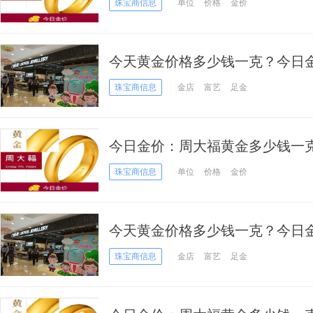
珠宝商信息
单位
价格
金价
今天黄金价格多少钱一克？今日金价
25日
珠宝商信息
金店
富艺
足金
今日金价：周大福黄金多少钱一
表（2020年12月24日）
珠宝商信息
单位
价格
金价
今天黄金价格多少钱一克？今日金价
24日
珠宝商信息
金店
富艺
足金